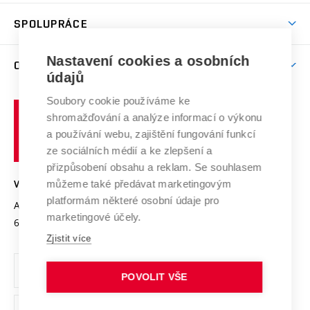
Aktivity pro juniory
Studentský život
odkaz)
Věda a výzkum na VUT
Harmonogram akademického roku
Zpracování osobních údajů studentů
Sociální bezpečí
SPOLUPRÁCE
Celoživotní vzdělávání
Brno
Podpora excelence
Závěrečné práce
Studium bez bariér
Zpracování osobních údajů uchazečů o studium
Firemní spolupráce
Mezinárodní vědecká rada
Nastavení cookies a osobních
O UNIVERZITĚ
Doktorské studium
Podpora podnikání
E-přihláška
údajů
Zahraniční spolupráce
Systém zajišťování kvality výzkumu
Profil univerzity
Spolupráce se školami
Soubory cookie používáme ke
Vysoké
Výzkumné infrastruktury
shromažďování a analýze informací o výkonu
Udržitelná univerzita
učení
Služby univerzity
Transfer znalostí
a používání webu, zajištění fungování funkcí
technické
Podnikavá univerzita / ContriBUTe
Mezinárodní dohody
ze sociálních médií a ke zlepšení a
Open Science
v
Bezpečná univerzita
přizpůsobení obsahu a reklam. Se souhlasem
Univerzitní sítě
Brně
Projekty
můžeme také předávat marketingovým
VYSOKÉ UČENÍ TECHNICKÉ V BRNĚ
Vyznamenání
platformám některé osobní údaje pro
Projekty ze strukturálních fondů
Antonínská 548/1
www.vut.cz
marketingové účely.
Organizační struktura
602 00 Brno
vut@vutbr.cz
Specifický výzkum
Zjistit více
Úřední deska
Ochrana osobních údajů
POVOLIT VŠE
(externí
Pracovní příležitosti