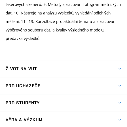
laserových skenerů. 9. Metody zpracování fotogrammetrických
dat. 10. Nástroje na analýzu výsledků, vyhledání odlehlých
měření. 11.–13. Konzultace pro aktuální témata a zpracování
výběrového souboru dat. a kvality výsledného modelu,
předávka výsledků
ŽIVOT NA VUT
Atmosféra VUT
PRO UCHAZEČE
Prostory školy
Proč na VUT
Koleje
PRO STUDENTY
Studijní programy
Stravování
Předměty
Studijní předpisy
Studium a stáže v zahraničí
Stipendia
Dny otevřených dveří
VĚDA A VÝZKUM
Sport na VUT
(externí
Studijní programy
Poplatky za studium
Uznání zahraničního vzdělání
Knihovny