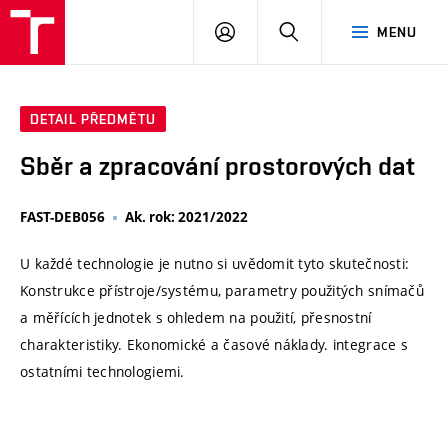
VUT
PŘIHLÁSIT
HLEDAT
MENU
SE
DETAIL PŘEDMĚTU
Sběr a zpracování prostorových dat
FAST-DEB056
Ak. rok: 2021/2022
U každé technologie je nutno si uvědomit tyto skutečnosti:
Konstrukce přístroje/systému, parametry použitých snímačů
a měřících jednotek s ohledem na použití, přesnostní
charakteristiky. Ekonomické a časové náklady. integrace s
ostatními technologiemi.