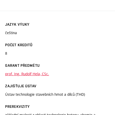
JAZYK VÝUKY
čeština
POČET KREDITŮ
8
GARANT PŘEDMĚTU
prof. Ing. Rudolf Hela, CSc.
ZAJIŠŤUJE ÚSTAV
Ústav technologie stavebních hmot a dílců (THD)
PREREKVIZITY
základní znalosti z oblasti technologie betonu, chemie a