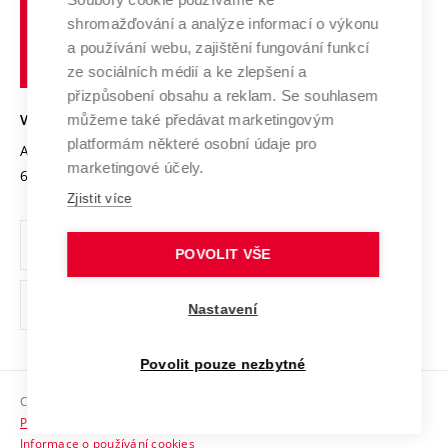
Spolupráce se školami
Vysoké
Výzkumné infrastruktury
shromažďování a analýze informací o výkonu
Udržitelná univerzita
učení
Služby univerzity
Transfer znalostí
a používání webu, zajištění fungování funkcí
technické
Podnikavá univerzita / ContriBUTe
Mezinárodní dohody
ze sociálních médií a ke zlepšení a
Open Science
v
Bezpečná univerzita
přizpůsobení obsahu a reklam. Se souhlasem
Univerzitní sítě
Brně
Projekty
můžeme také předávat marketingovým
VYSOKÉ UČENÍ TECHNICKÉ V BRNĚ
Vyznamenání
platformám některé osobní údaje pro
Projekty ze strukturálních fondů
Antonínská 548/1
www.vut.cz
marketingové účely.
Organizační struktura
602 00 Brno
vut@vutbr.cz
Specifický výzkum
Zjistit více
Úřední deska
Ochrana osobních údajů
POVOLIT VŠE
(externí
Pracovní příležitosti
Nastavení
odkaz)
Podpora a rozvoj zaměstnanců a studujících
Povolit pouze nezbytné
Rovné příležitosti
Copyright © 2026 VUT
Sociální bezpečí
Prohlášení o přístupnosti
HR Award
Informace o používání cookies