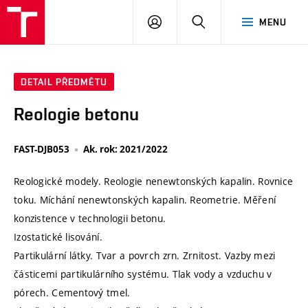
VUT
PŘIHLÁSIT
HLEDAT
MENU
SE
DETAIL PŘEDMĚTU
Reologie betonu
FAST-DJB053
Ak. rok: 2021/2022
Reologické modely. Reologie nenewtonských kapalin. Rovnice
toku. Míchání nenewtonských kapalin. Reometrie. Měření
konzistence v technologii betonu.
Izostatické lisování.
Partikulární látky. Tvar a povrch zrn. Zrnitost. Vazby mezi
částicemi partikulárního systému. Tlak vody a vzduchu v
pórech. Cementový tmel.