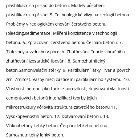
plastifikačních přísad do betonu. Modely působení
plastifikačních přísad. 5. Technologické vlivy na reologii betonu.
Problémy v reologickém chování čerstvého betonu
(bleeding,sedimentace. Měření konzistence v technologii
betonu. 6. Zpracování čerstvého betonu.Čerpání betonu. 7.
Tlak vody a vzduchu v pórech. Zhutňování. Teorie vibračního
zhutňování.Izostatické lisování. 8. Samozhutnitelný
beton.Samonivelační stěrky. 9. Partikulární látky. Tvar a povrch
zrn. Zrnitost. Vazby mezi částicemi partikulárního systému. 10.
Vlastnosti betonu jako funkce pórovitosti, zlepšování vlastností
cementových betonů intenzifikací tvorby jejich
mikrostruktury.Pórovitá struktura zatvrdlého betonu 11.
Vysokopevnostní beton. 12. Dotvarování betonu. 13.
Vláknobetony.Lehký beton. Čerpání lehkého betonu.
Samozhutnitelný lehký beton.