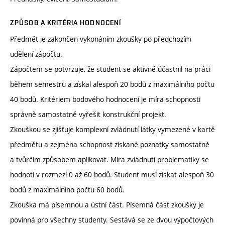
ZPŮSOB A KRITÉRIA HODNOCENÍ
Předmět je zakončen vykonáním zkoušky po předchozím
udělení zápočtu.
Zápočtem se potvrzuje, že student se aktivně účastnil na práci
během semestru a získal alespoň 20 bodů z maximálního počtu
40 bodů. Kritériem bodového hodnocení je míra schopnosti
správně samostatně vyřešit konstrukční projekt.
Zkouškou se zjišťuje komplexní zvládnutí látky vymezené v kartě
předmětu a zejména schopnost získané poznatky samostatně
a tvůrčím způsobem aplikovat. Míra zvládnutí problematiky se
hodnotí v rozmezí 0 až 60 bodů. Student musí získat alespoň 30
bodů z maximálního počtu 60 bodů.
Zkouška má písemnou a ústní část. Písemná část zkoušky je
povinná pro všechny studenty. Sestává se ze dvou výpočtových