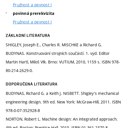
Pružnost a pevnost I
povinná prerekvizita
Pružnost a pevnost I
ZÁKLADNÍ LITERATURA
SHIGLEY, Joseph E., Charles R. MISCHKE a Richard G.
BUDYNAS. Konstruování strojních součástí. 1. vyd. Editor
Martin Hartl, Miloš Vlk. Brno: VUTIUM, 2010, 1159 s. ISBN 978-
80-214-2629-0.
DOPORUČENÁ LITERATURA
BUDYNAS, Richard G. a Keith J. NISBETT. Shigley's mechanical
engineering design. 9th ed. New York: McGraw-Hill, 2011. ISBN
978-0-07-352928-8
NORTON, Robert L. Machine design: An integrated approach.
4th ed. Boston: Prentice Hall, 2010. ISBN 01-361-2370-8.