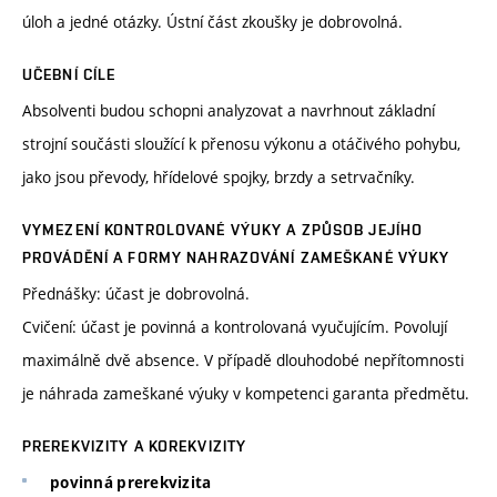
úloh a jedné otázky. Ústní část zkoušky je dobrovolná.
UČEBNÍ CÍLE
Absolventi budou schopni analyzovat a navrhnout základní
strojní součásti sloužící k přenosu výkonu a otáčivého pohybu,
jako jsou převody, hřídelové spojky, brzdy a setrvačníky.
VYMEZENÍ KONTROLOVANÉ VÝUKY A ZPŮSOB JEJÍHO
PROVÁDĚNÍ A FORMY NAHRAZOVÁNÍ ZAMEŠKANÉ VÝUKY
Přednášky: účast je dobrovolná.
Cvičení: účast je povinná a kontrolovaná vyučujícím. Povolují
maximálně dvě absence. V případě dlouhodobé nepřítomnosti
je náhrada zameškané výuky v kompetenci garanta předmětu.
PREREKVIZITY A KOREKVIZITY
povinná prerekvizita