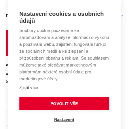
Brno
Podpora excelence
Závěrečné práce
Studium bez bariér
Zpracování osobních údajů uchazečů o studium
Firemní spolupráce
Mezinárodní vědecká rada
Nastavení cookies a osobních
O UNIVERZITĚ
Doktorské studium
Podpora podnikání
E-přihláška
údajů
Zahraniční spolupráce
Systém zajišťování kvality výzkumu
Profil univerzity
Spolupráce se školami
Soubory cookie používáme ke
Vysoké
Výzkumné infrastruktury
shromažďování a analýze informací o výkonu
Udržitelná univerzita
učení
Služby univerzity
Transfer znalostí
a používání webu, zajištění fungování funkcí
technické
Podnikavá univerzita / ContriBUTe
Mezinárodní dohody
ze sociálních médií a ke zlepšení a
Open Science
v
Bezpečná univerzita
přizpůsobení obsahu a reklam. Se souhlasem
Univerzitní sítě
Brně
Projekty
můžeme také předávat marketingovým
VYSOKÉ UČENÍ TECHNICKÉ V BRNĚ
Vyznamenání
platformám některé osobní údaje pro
Projekty ze strukturálních fondů
Antonínská 548/1
www.vut.cz
marketingové účely.
Organizační struktura
602 00 Brno
vut@vutbr.cz
Specifický výzkum
Zjistit více
Úřední deska
Ochrana osobních údajů
POVOLIT VŠE
(externí
Pracovní příležitosti
Nastavení
odkaz)
Podpora a rozvoj zaměstnanců a studujících