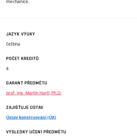
mechanice.
JAZYK VÝUKY
čeština
POČET KREDITŮ
4
GARANT PŘEDMĚTU
prof. Ing. Martin Hartl, Ph.D.
ZAJIŠŤUJE ÚSTAV
Ústav konstruování (ÚK)
VÝSLEDKY UČENÍ PŘEDMĚTU