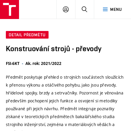
VUT
PŘIHLÁSIT
HLEDAT
MENU
SE
DETAIL PŘEDMĚTU
Konstruování strojů - převody
FSI-6KT
Ak. rok: 2021/2022
Předmět poskytuje přehled o strojních součástech sloužících
k přenosu výkonu a otáčivého pohybu, jako jsou převody,
hřídelové spojky, brzdy a setrvačníky. Pozornost je věnována
především pochopení jejich funkce a osvojení si metodiky
používané při jejich návrhu. Předmět integruje poznatky
získané v teoretických předmětech bakalářského studia
strojního inženýrství, zejména v materiálových vědách a