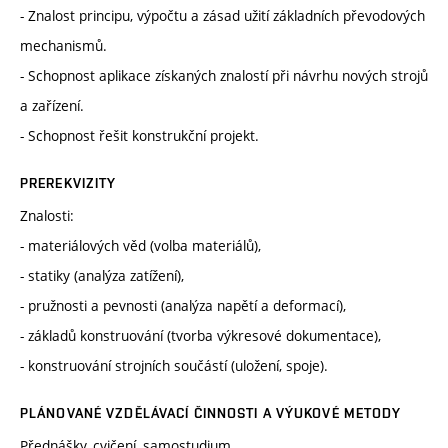
- Znalost principu, výpočtu a zásad užití základních převodových
mechanismů.
- Schopnost aplikace získaných znalostí při návrhu nových strojů
a zařízení.
- Schopnost řešit konstrukční projekt.
PREREKVIZITY
Znalosti:
- materiálových věd (volba materiálů),
- statiky (analýza zatížení),
- pružnosti a pevnosti (analýza napětí a deformací),
- základů konstruování (tvorba výkresové dokumentace),
- konstruování strojních součástí (uložení, spoje).
PLÁNOVANÉ VZDĚLÁVACÍ ČINNOSTI A VÝUKOVÉ METODY
Přednášky, cvičení, samostudium.