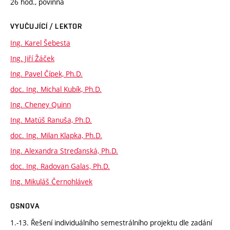
26 hod., povinná
VYUČUJÍCÍ / LEKTOR
Ing. Karel Šebesta
Ing. Jiří Žáček
Ing. Pavel Čípek, Ph.D.
doc. Ing. Michal Kubík, Ph.D.
Ing. Cheney Quinn
Ing. Matúš Ranuša, Ph.D.
doc. Ing. Milan Klapka, Ph.D.
Ing. Alexandra Streďanská, Ph.D.
doc. Ing. Radovan Galas, Ph.D.
Ing. Mikuláš Černohlávek
OSNOVA
1.-13. Řešení individuálního semestrálního projektu dle zadání