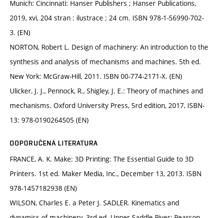
Munich: Cincinnati: Hanser Publishers ; Hanser Publications,
2019, xvi, 204 stran : ilustrace ; 24 cm. ISBN 978-1-56990-702-
3. (EN)
NORTON, Robert L. Design of machinery: An introduction to the
synthesis and analysis of mechanisms and machines. 5th ed.
New York: McGraw-Hill, 2011. ISBN 00-774-2171-X. (EN)
Ulicker, J. J., Pennock, R., Shigley, J. E.: Theory of machines and
mechanisms. Oxford University Press, 5rd edition, 2017, ISBN-
13: 978-0190264505 (EN)
DOPORUČENÁ LITERATURA
FRANCE, A. K. Make: 3D Printing: The Essential Guide to 3D
Printers. 1st ed. Maker Media, Inc., December 13, 2013. ISBN
978-1457182938 (EN)
WILSON, Charles E. a Peter J. SADLER. Kinematics and
dynamics of machinery. 3rd ed. Upper Saddle River: Pearson