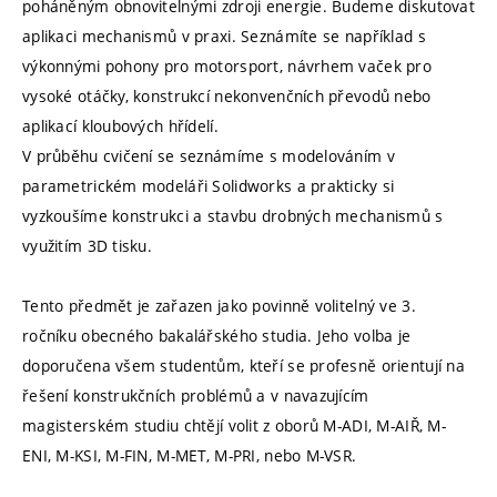
poháněným obnovitelnými zdroji energie. Budeme diskutovat
aplikaci mechanismů v praxi. Seznámíte se například s
výkonnými pohony pro motorsport, návrhem vaček pro
vysoké otáčky, konstrukcí nekonvenčních převodů nebo
aplikací kloubových hřídelí.
V průběhu cvičení se seznámíme s modelováním v
parametrickém modeláři Solidworks a prakticky si
vyzkoušíme konstrukci a stavbu drobných mechanismů s
využitím 3D tisku.
Tento předmět je zařazen jako povinně volitelný ve 3.
ročníku obecného bakalářského studia. Jeho volba je
doporučena všem studentům, kteří se profesně orientují na
řešení konstrukčních problémů a v navazujícím
magisterském studiu chtějí volit z oborů M-ADI, M-AIŘ, M-
ENI, M-KSI, M-FIN, M-MET, M-PRI, nebo M-VSR.