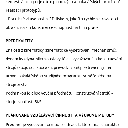
semestrálních projektů, diplomových a bakalářských prací a při
realizaci prototypů.
- Praktické zkušenosti s 3D tiskem, jakožto rychle se rozvíjející
oblastí, rozšíří konkurenceschopnost na trhu práce.
PREREKVIZITY
Znalosti z kinematiky (kinematické vyšetřování mechanismů),
dynamiky (dynamika soustavy těles, vyvažování) a konstruování
strojů (spojovací součásti, převody, spojky, setrvačníky) na
úrovni bakalářského studijního programu zaměřeného na
strojírenství.
Podmínkou je absolvování předmětu: Konstruování strojů -
strojní součásti 5KS
PLÁNOVANÉ VZDĚLÁVACÍ ČINNOSTI A VÝUKOVÉ METODY
Předmět je vyučován formou přednášek, které mají charakter