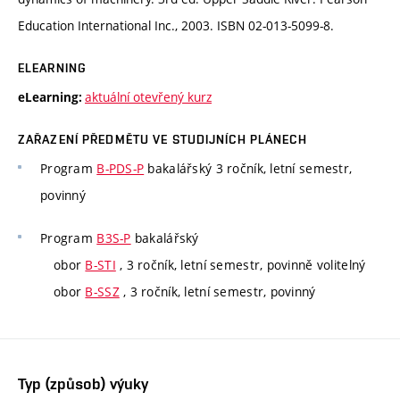
Education International Inc., 2003. ISBN 02-013-5099-8.
ELEARNING
aktuální otevřený kurz
eLearning:
ZAŘAZENÍ PŘEDMĚTU VE STUDIJNÍCH PLÁNECH
Program
B-PDS-P
bakalářský 3 ročník, letní semestr,
povinný
Program
B3S-P
bakalářský
obor
B-STI
, 3 ročník, letní semestr, povinně volitelný
obor
B-SSZ
, 3 ročník, letní semestr, povinný
Typ (způsob) výuky