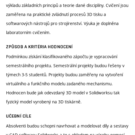
výkladu základních principů a teorie dané disciplíny. Cvičení jsou
zaměřena na praktické zvládnutí procesů 3D tisku a
softwarových nástrojů pro strojírenství. Výuka je doplněna
laboratorním cvičením.
ZPŮSOB A KRITÉRIA HODNOCENÍ
Podmínkou získání klasifikovaného zápočtu je vypracování
semestrálního projektu. Semestrální projekty budou řešeny v
týmech 3-5 studentů. Projekty budou zaměřeny na vytvoření
virtuálního a funkčního modelu zadaného mechanismu.
Hodnocen bude jak odevzdaný 3D model v Solidworksu tak
fyzický model vyrobený na 3D tiskárně.
UČEBNÍ CÍLE
Absolventi budou schopni navrhovat a modelovat díly a sestavy
v CAD softwaru Solidworks a to s ohledem na výrobu pomocí