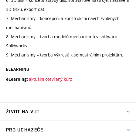
6. 3D tisk – koncept stavby dílů, softwarové nástroje, nastavení
3D tisku, export dat.
7. Mechanismy – koncepční a konstrukční návrh zvolených
mechanismů.
8. Mechanismy – tvorba modelů mechanismů v softwaru
Solidworks.
9. Mechanismy – tvorba výkresů k semestrálním projektům.
ELEARNING
aktuální otevřený kurz
eLearning:
ŽIVOT NA VUT
Atmosféra VUT
PRO UCHAZEČE
Prostory školy