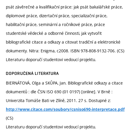
psát závěrečné a kvalifikační práce: jak psát bakalářské práce,
diplomové práce, dizertační práce, specializační práce,
habilitační práce, seminární a ročníkové práce, práce
studentské vědecké a odborné činnosti, jak vytvořit
bibliografické citace a odkazy a citovat tradiční a elektronické
dokumenty. Nitra: Enigma, c2008. ISBN 978-808-9132-706. (CS)
Literaturu doporučí studentovi vedoucí projektu.
DOPORUČENÁ LITERATURA
BIERNÁTOVÁ, Olga a SKŮPA, Jan. Bibliografické odkazy a citace
dokumentů : dle ČSN ISO 690 (01 0197) [online]. V Brně :
Univerzita Tomáše Bati ve Zlíně, 2011. 27 s. Dostupné z:
http://www.citace.com/soubory/csniso690-interpretace.pdf
(CS)
Literaturu doporučí studentovi vedoucí projektu.