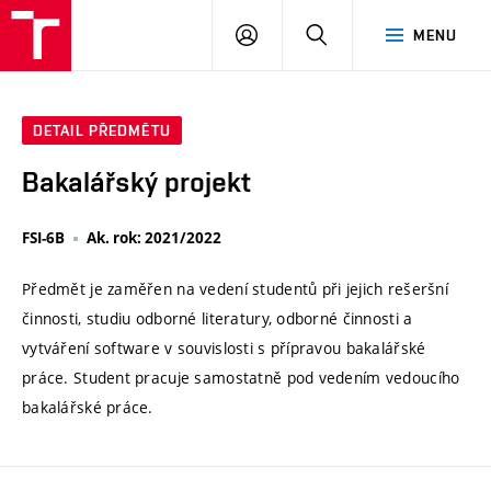
VUT
PŘIHLÁSIT
HLEDAT
MENU
SE
DETAIL PŘEDMĚTU
Bakalářský projekt
FSI-6B
Ak. rok: 2021/2022
Předmět je zaměřen na vedení studentů při jejich rešeršní
činnosti, studiu odborné literatury, odborné činnosti a
vytváření software v souvislosti s přípravou bakalářské
práce. Student pracuje samostatně pod vedením vedoucího
bakalářské práce.