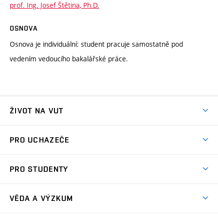
prof. Ing. Josef Štětina, Ph.D.
OSNOVA
Osnova je individuální: student pracuje samostatně pod
vedením vedoucího bakalářské práce.
ŽIVOT NA VUT
Atmosféra VUT
PRO UCHAZEČE
Prostory školy
Proč na VUT
Koleje
PRO STUDENTY
Studijní programy
Stravování
Předměty
Studijní předpisy
Studium a stáže v zahraničí
Stipendia
Dny otevřených dveří
VĚDA A VÝZKUM
Sport na VUT
(externí
Studijní programy
Poplatky za studium
Uznání zahraničního vzdělání
Knihovny
Aktivity pro juniory
Studentský život