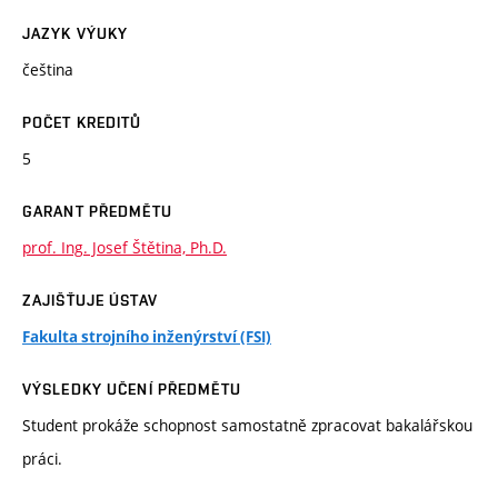
JAZYK VÝUKY
čeština
POČET KREDITŮ
5
GARANT PŘEDMĚTU
prof. Ing. Josef Štětina, Ph.D.
ZAJIŠŤUJE ÚSTAV
Fakulta strojního inženýrství (FSI)
VÝSLEDKY UČENÍ PŘEDMĚTU
Student prokáže schopnost samostatně zpracovat bakalářskou
práci.