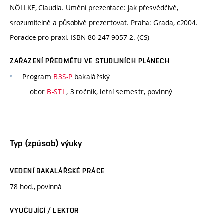
NÖLLKE, Claudia. Umění prezentace: jak přesvědčivě,
srozumitelně a působivě prezentovat. Praha: Grada, c2004.
Poradce pro praxi. ISBN 80-247-9057-2. (CS)
ZAŘAZENÍ PŘEDMĚTU VE STUDIJNÍCH PLÁNECH
Program
B3S-P
bakalářský
obor
B-STI
, 3 ročník, letní semestr, povinný
Typ (způsob) výuky
VEDENÍ BAKALÁŘSKÉ PRÁCE
78 hod., povinná
VYUČUJÍCÍ / LEKTOR