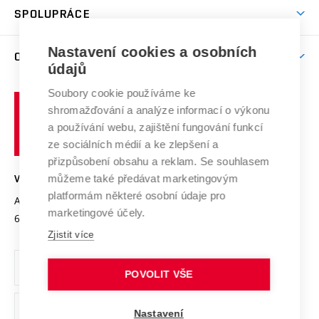
odkaz)
Věda a výzkum na VUT
Harmonogram akademického roku
Zpracování osobních údajů studentů
Sociální bezpečí
SPOLUPRÁCE
Celoživotní vzdělávání
Brno
Podpora excelence
Závěrečné práce
Studium bez bariér
Zpracování osobních údajů uchazečů o studium
Firemní spolupráce
Mezinárodní vědecká rada
Nastavení cookies a osobních
O UNIVERZITĚ
Doktorské studium
Podpora podnikání
E-přihláška
údajů
Zahraniční spolupráce
Systém zajišťování kvality výzkumu
Profil univerzity
Spolupráce se školami
Soubory cookie používáme ke
Vysoké
Výzkumné infrastruktury
shromažďování a analýze informací o výkonu
Udržitelná univerzita
učení
Služby univerzity
Transfer znalostí
a používání webu, zajištění fungování funkcí
technické
Podnikavá univerzita / ContriBUTe
Mezinárodní dohody
ze sociálních médií a ke zlepšení a
Open Science
v
Bezpečná univerzita
přizpůsobení obsahu a reklam. Se souhlasem
Univerzitní sítě
Brně
Projekty
můžeme také předávat marketingovým
VYSOKÉ UČENÍ TECHNICKÉ V BRNĚ
Vyznamenání
platformám některé osobní údaje pro
Projekty ze strukturálních fondů
Antonínská 548/1
www.vut.cz
marketingové účely.
Organizační struktura
602 00 Brno
vut@vutbr.cz
Specifický výzkum
Zjistit více
Úřední deska
Ochrana osobních údajů
POVOLIT VŠE
(externí
Pracovní příležitosti
Nastavení