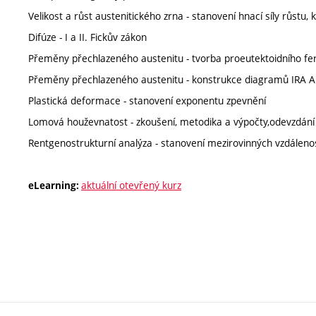
Velikost a růst austenitického zrna - stanovení hnací síly růstu, 
Difúze - I a II. Fickův zákon
Přeměny přechlazeného austenitu - tvorba proeutektoidního fer
Přeměny přechlazeného austenitu - konstrukce diagramů IRA 
Plastická deformace - stanovení exponentu zpevnění
Lomová houževnatost - zkoušení, metodika a výpočty,odevzdání
Rentgenostrukturní analýza - stanovení mezirovinných vzdáleno
aktuální otevřený kurz
eLearning: