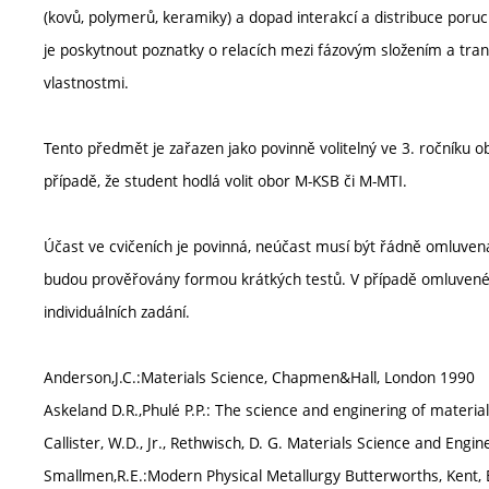
(kovů, polymerů, keramiky) a dopad interakcí a distribuce poruc
je poskytnout poznatky o relacích mezi fázovým složením a t
vlastnostmi.
Tento předmět je zařazen jako povinně volitelný ve 3. ročníku 
případě, že student hodlá volit obor M-KSB či M-MTI.
Účast ve cvičeních je povinná, neúčast musí být řádně omluvena
budou prověřovány formou krátkých testů. V případě omluven
individuálních zadání.
Anderson,J.C.:Materials Science, Chapmen&Hall, London 1990
Askeland D.R.,Phulé P.P.: The science and enginering of materi
Callister, W.D., Jr., Rethwisch, D. G. Materials Science and Engi
Smallmen,R.E.:Modern Physical Metallurgy Butterworths, Kent,