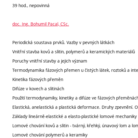
39 hod., nepovinná
doc. Ing. Bohumil Pacal, CSc.
Periodická soustava prvků. Vazby v pevných látkách
Vnitřní stavba kovů a slitin, polymerů a keramických materiálů
Poruchy vnitřní stavby a jejich význam
Termodynamika fázových přemen u čistých látek, roztoků a inte
Kinetika fázových přeměn
Difúze v kovech a slitinách
Použití termodynamiky, kinetiky a difúze ve fázových přeměnác
Elastická, anelastická a plastická deformace. Druhy zpevnění.
Základy lineárně-elastické a elasto-plastické lomové mechaniky
Lomové chování kovů a slitin - tvárný, křehký, únavový lom a lo
Lomové chování polymerů a keramiky