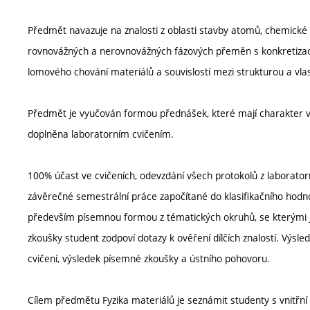
Předmět navazuje na znalosti z oblasti stavby atomů, chemické
rovnovážných a nerovnovážných fázových přeměn s konkretizací 
lomového chování materiálů a souvislostí mezi strukturou a vl
Předmět je vyučován formou přednášek, které mají charakter výk
doplněna laboratorním cvičením.
100% účast ve cvičeních, odevzdání všech protokolů z laboratorní
závěrečné semestrální práce započítané do klasifikačního hodno
především písemnou formou z tématických okruhů, se kterými j
zkoušky student zodpoví dotazy k ověření dílčích znalostí. Výsle
cvičení, výsledek písemné zkoušky a ústního pohovoru.
Cílem předmětu Fyzika materiálů je seznámit studenty s vnitřní 