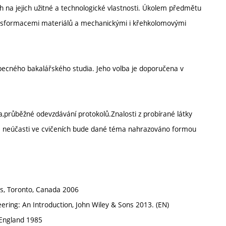
h na jejich užitné a technologické vlastnosti. Úkolem předmětu
ransformacemi materiálů a mechanickými i křehkolomovými
obecného bakalářského studia. Jeho volba je doporučena v
,průběžné odevzdávání protokolů.Znalosti z probírané látky
é neúčasti ve cvičeních bude dané téma nahrazováno formou
als, Toronto, Canada 2006
neering: An Introduction, John Wiley & Sons 2013. (EN)
 England 1985