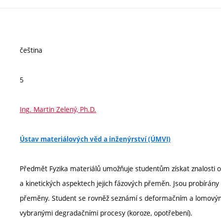
čeština
5
Ing. Martin Zelený, Ph.D.
Ústav materiálových věd a inženýrství (ÚMVI)
Předmět Fyzika materiálů umožňuje studentům získat znalosti o
a kinetických aspektech jejich fázových přeměn. Jsou probírány 
přeměny. Student se rovněž seznámí s deformačním a lomovým
vybranými degradačními procesy (koroze, opotřebení).