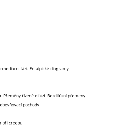
rmediární fází. Entalpické diagramy.
h. Přeměny řízené difúzí. Bezdifúzní přemeny
 Odpevňovací pochody
m při creepu