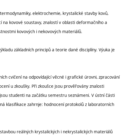
 termodynamiky, elektrochemie, krystalické stavby kovů,
na kovové soustavy, znalostí v oblasti deformačního a
astnostmi kovových i nekovových materiálů.
ladu základních principů a teorie dané disciplíny. Výuka je
ch cvičení na odpovídající věcné i grafické úrovni, zpracování
cení u zkoušky. Při zkoušce jsou prověřovány znalosti
sou studenti na začátku semestru seznámeni. V ústní části
dná klasifikace zahrnje: hodnocení protokolů z laboratorních
stavbou reálných krystalických i nekrystalických materiálů