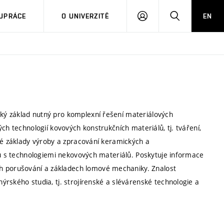
PŘIHLÁSIT
HLEDAT
UPRÁCE
O UNIVERZITĚ
EN
SE
ký základ nutný pro komplexní řešení materiálových
ch technologií kovových konstrukčních materiálů, tj. tváření,
ké základy výroby a zpracování keramických a
bu s technologiemi nekovových materiálů. Poskytuje informace
 porušování a základech lomové mechaniky. Znalost
rského studia, tj. strojírenské a slévárenské technologie a