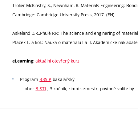
Trolier-McKinstry, S., Newnham, R. Materials Engineering: Bondi
Cambridge: Cambridge University Press, 2017. (EN)
Askeland D.R.,Phulé P.P.: The science and enginering of materials
Ptáček L. a kol.: Nauka o materiálu I a II, Akademické nakladat
aktuální otevřený kurz
eLearning:
Program
B3S-P
bakalářský
obor
B-STI
, 3 ročník, zimní semestr, povinně volitelný