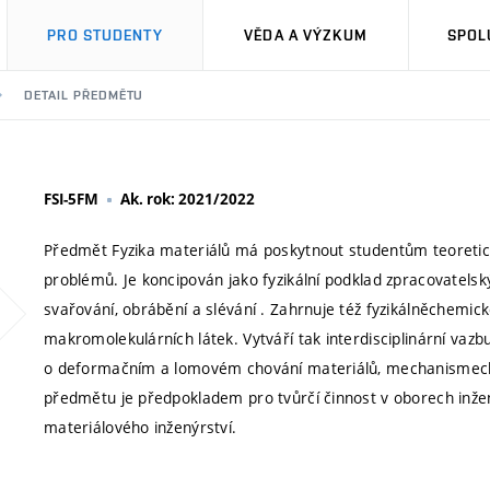
PRO STUDENTY
VĚDA A VÝZKUM
SPOL
DETAIL PŘEDMĚTU
FSI-5FM
Ak. rok: 2021/2022
Předmět Fyzika materiálů má poskytnout studentům teoretic
problémů. Je koncipován jako fyzikální podklad zpracovatelský
svařování, obrábění a slévání . Zahrnuje též fyzikálněchemic
makromolekulárních látek. Vytváří tak interdisciplinární vaz
o deformačním a lomovém chování materiálů, mechanismech
předmětu je předpokladem pro tvůrčí činnost v oborech inžený
materiálového inženýrství.