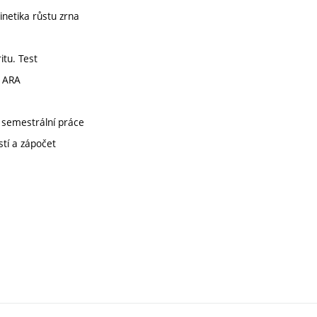
kinetika růstu zrna
itu. Test
A ARA
 semestrální práce
stí a zápočet