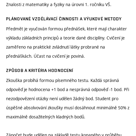
Znalosti z matematiky a fyziky na úrovni 1. ročníku VŠ.
PLÁNOVANÉ VZDĚLÁVACÍ ČINNOSTI A VÝUKOVÉ METODY
Předmět je vyučován formou přednášek, které mají charakter
výkladu základních principů a teorie dané disciplíny. Cvičení je
zaměřeno na praktické zvládnutí látky probrané na
přednáškách. Účast na cvičení je poviná.
ZPŮSOB A KRITÉRIA HODNOCENÍ
Zkouška probíhá formou písemného testu. Každá správná
odpověď je hodnocena +1 bod a nesprávná odpověď -1 bod. Při
nezodpovězení otázky není udělen žádný bod. Student pro
úspěšné absolvování zkoušky musí dosáhnout minimálně 50% z
maximálně dosažitelných kladných bodů.
Zápočet bude udělen na základě testu konaného v průběhu