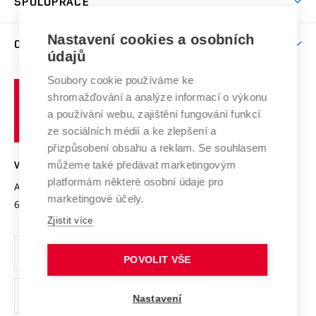
SPOLUPRÁCE
Celoživotní vzdělávání
Brno
Podpora excelence
Závěrečné práce
Studium bez bariér
Zpracování osobních údajů uchazečů o studium
Firemní spolupráce
Mezinárodní vědecká rada
Nastavení cookies a osobních
O UNIVERZITĚ
Doktorské studium
Podpora podnikání
E-přihláška
údajů
Zahraniční spolupráce
Systém zajišťování kvality výzkumu
Profil univerzity
Spolupráce se školami
Soubory cookie používáme ke
Vysoké
Výzkumné infrastruktury
shromažďování a analýze informací o výkonu
Udržitelná univerzita
učení
Služby univerzity
Transfer znalostí
a používání webu, zajištění fungování funkcí
technické
Podnikavá univerzita / ContriBUTe
Mezinárodní dohody
ze sociálních médií a ke zlepšení a
Open Science
v
Bezpečná univerzita
přizpůsobení obsahu a reklam. Se souhlasem
Univerzitní sítě
Brně
Projekty
můžeme také předávat marketingovým
VYSOKÉ UČENÍ TECHNICKÉ V BRNĚ
Vyznamenání
platformám některé osobní údaje pro
Projekty ze strukturálních fondů
Antonínská 548/1
www.vut.cz
marketingové účely.
Organizační struktura
602 00 Brno
vut@vutbr.cz
Specifický výzkum
Zjistit více
Úřední deska
Ochrana osobních údajů
POVOLIT VŠE
(externí
Pracovní příležitosti
Nastavení
odkaz)
Podpora a rozvoj zaměstnanců a studujících