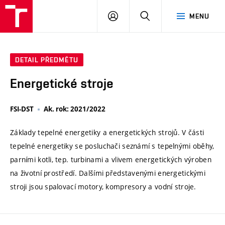
VUT
PŘIHLÁSIT
HLEDAT
MENU
SE
DETAIL PŘEDMĚTU
Energetické stroje
FSI-DST
Ak. rok: 2021/2022
Základy tepelné energetiky a energetických strojů. V části
tepelné energetiky se posluchači seznámí s tepelnými oběhy,
parními kotli, tep. turbinami a vlivem energetických výroben
na životní prostředí. Dalšími představenými energetickými
stroji jsou spalovací motory, kompresory a vodní stroje.