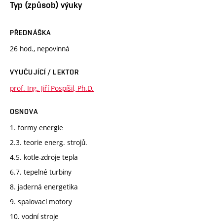
Typ (způsob) výuky
PŘEDNÁŠKA
26 hod., nepovinná
VYUČUJÍCÍ / LEKTOR
prof. Ing. Jiří Pospíšil, Ph.D.
OSNOVA
1. formy energie
2.3. teorie energ. strojů.
4.5. kotle-zdroje tepla
6.7. tepelné turbiny
8. jaderná energetika
9. spalovací motory
10. vodní stroje