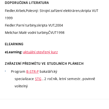
DOPORUČENÁ LITERATURA
Fiedler,Krbek,Polesný: Strojní zařízení elektráren,skripta VUT
1999
Fiedler:Parní turbiny,skripta VUT,2004
Melichar:Malé vodní turbiny,ČVUT1998
ELEARNING
aktuální otevřený kurz
eLearning:
ZAŘAZENÍ PŘEDMĚTU VE STUDIJNÍCH PLÁNECH
Program
B-STR-P
bakalářský
specializace
STG
, 2 ročník, letní semestr, povinně
volitelný