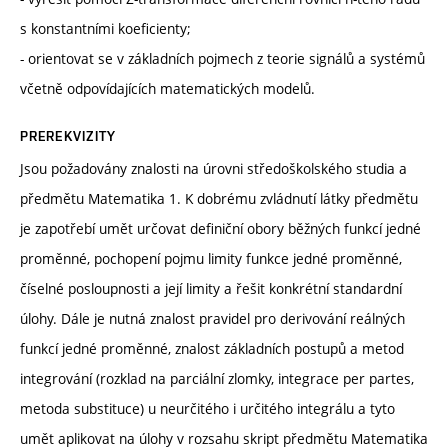
s konstantními koeficienty;
- orientovat se v základních pojmech z teorie signálů a systémů
včetně odpovídajících matematických modelů.
PREREKVIZITY
Jsou požadovány znalosti na úrovni středoškolského studia a
předmětu Matematika 1. K dobrému zvládnutí látky předmětu
je zapotřebí umět určovat definiční obory běžných funkcí jedné
proměnné, pochopení pojmu limity funkce jedné proměnné,
číselné posloupnosti a její limity a řešit konkrétní standardní
úlohy. Dále je nutná znalost pravidel pro derivování reálných
funkcí jedné proměnné, znalost základních postupů a metod
integrování (rozklad na parciální zlomky, integrace per partes,
metoda substituce) u neurčitého i určitého integrálu a tyto
umět aplikovat na úlohy v rozsahu skript předmětu Matematika