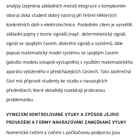
analýzy (zejména základních metod integrace v komplexním
oboru) získá student dobrý nástroj při řešení některých
konkrétních úloh v elektrotechnice. Posledním cílem je vysvětlit
základní pojmy z teorie signálů (např. deterministický signál,
signál se spojitým časem, diskrétní signál) a systémů, dále
popsat matematický model systému se spojitým časem
(jakožto modelu vstupně-výstupního) s využitím matematického
aparátu vyloženého v předcházejících částech. Tato závěrečná
část má připravit studenty ke studiu v navazujících
předmětech, které detailněji rozebírají probranou
problematiku.
VYMEZENÍ KONTROLOVANÉ VÝUKY A ZPŮSOB JEJÍHO
PROVÁDĚNÍ A FORMY NAHRAZOVÁNÍ ZAMEŠKANÉ VÝUKY
Numerická cvičení a cvičení s počítačovou podporou jsou