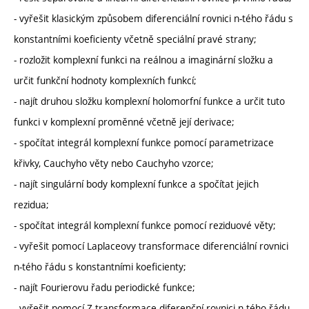
- vyřešit klasickým způsobem diferenciální rovnici n-tého řádu s
konstantními koeficienty včetně speciální pravé strany;
- rozložit komplexní funkci na reálnou a imaginární složku a
určit funkční hodnoty komplexních funkcí;
- najít druhou složku komplexní holomorfní funkce a určit tuto
funkci v komplexní proměnné včetně její derivace;
- spočítat integrál komplexní funkce pomocí parametrizace
křivky, Cauchyho věty nebo Cauchyho vzorce;
- najít singulární body komplexní funkce a spočítat jejich
rezidua;
- spočítat integrál komplexní funkce pomocí reziduové věty;
- vyřešit pomocí Laplaceovy transformace diferenciální rovnici
n-tého řádu s konstantními koeficienty;
- najít Fourierovu řadu periodické funkce;
- vyřešit pomocí Z-transformace diferenční rovnici n-tého řádu