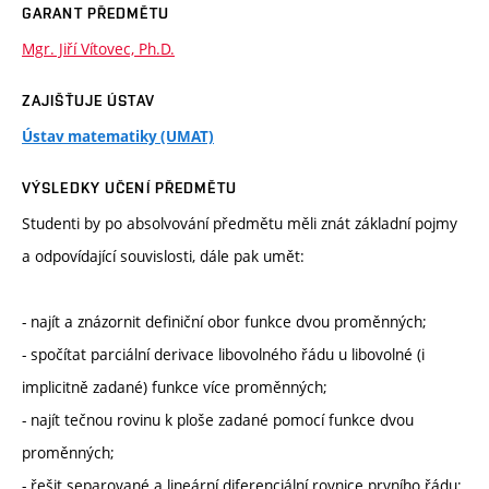
GARANT PŘEDMĚTU
Mgr. Jiří Vítovec, Ph.D.
ZAJIŠŤUJE ÚSTAV
Ústav matematiky (UMAT)
VÝSLEDKY UČENÍ PŘEDMĚTU
Studenti by po absolvování předmětu měli znát základní pojmy
a odpovídající souvislosti, dále pak umět:
- najít a znázornit definiční obor funkce dvou proměnných;
- spočítat parciální derivace libovolného řádu u libovolné (i
implicitně zadané) funkce více proměnných;
- najít tečnou rovinu k ploše zadané pomocí funkce dvou
proměnných;
- řešit separované a lineární diferenciální rovnice prvního řádu;