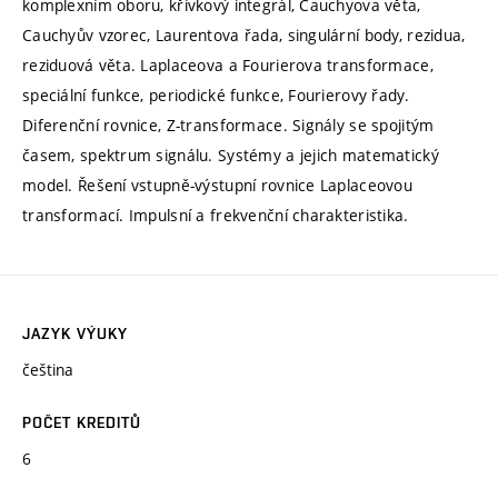
komplexním oboru, křivkový integrál, Cauchyova věta,
Cauchyův vzorec, Laurentova řada, singulární body, rezidua,
reziduová věta. Laplaceova a Fourierova transformace,
speciální funkce, periodické funkce, Fourierovy řady.
Diferenční rovnice, Z-transformace. Signály se spojitým
časem, spektrum signálu. Systémy a jejich matematický
model. Řešení vstupně-výstupní rovnice Laplaceovou
transformací. Impulsní a frekvenční charakteristika.
JAZYK VÝUKY
čeština
POČET KREDITŮ
6