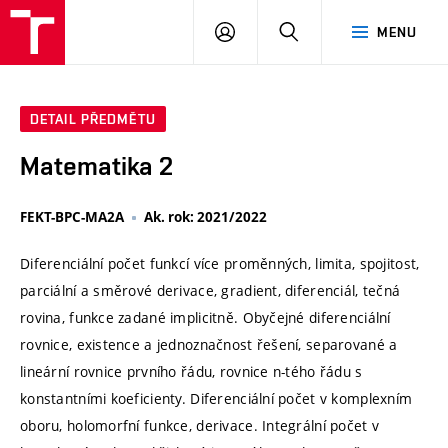
VUT
PŘIHLÁSIT
HLEDAT
MENU
SE
DETAIL PŘEDMĚTU
Matematika 2
FEKT-BPC-MA2A
Ak. rok: 2021/2022
Diferenciální počet funkcí více proměnných, limita, spojitost,
parciální a směrové derivace, gradient, diferenciál, tečná
rovina, funkce zadané implicitně. Obyčejné diferenciální
rovnice, existence a jednoznačnost řešení, separované a
lineární rovnice prvního řádu, rovnice n-tého řádu s
konstantními koeficienty. Diferenciální počet v komplexním
oboru, holomorfní funkce, derivace. Integrální počet v