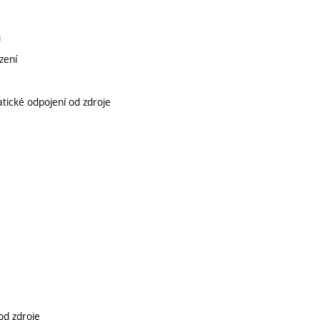
ů
ízení
ické odpojení od zdroje
od zdroje