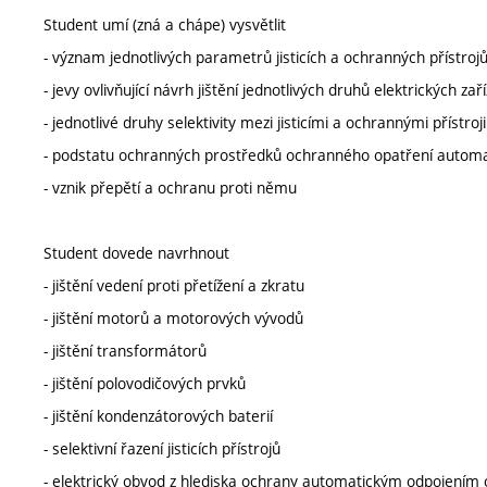
Student umí (zná a chápe) vysvětlit
- význam jednotlivých parametrů jisticích a ochranných přístroj
- jevy ovlivňující návrh jištění jednotlivých druhů elektrických zař
- jednotlivé druhy selektivity mezi jisticími a ochrannými přístroji
- podstatu ochranných prostředků ochranného opatření automat
- vznik přepětí a ochranu proti němu
Student dovede navrhnout
- jištění vedení proti přetížení a zkratu
- jištění motorů a motorových vývodů
- jištění transformátorů
- jištění polovodičových prvků
- jištění kondenzátorových baterií
- selektivní řazení jisticích přístrojů
- elektrický obvod z hlediska ochrany automatickým odpojením 