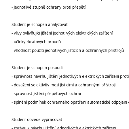
- jednotlivé stupně ochrany proti přepětí
Student je schopen analyzovat
- vlivy ovlivňující jištění jednotlivých elektrických zařízení
- účinky zkratových proudů
- vhodnost použití jednotlivých jisticích a ochranných přístrojů
Student je schopen posoudit
- správnost návrhu jištění jednotlivých elektrických zařízení pr
- dosažení selektivity mezi jisticími a ochrannými přístroji
- správnost jištění přepěťových ochran
- splnění podmínek ochranného opatření automatické odpojení 
Student dovede vypracovat
- zprávu k návrhu jištění jednotlivých elektrických zařízení