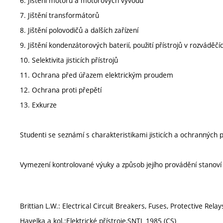
6. Jištění motorů a motorových vývodů
7. Jištění transformátorů
8. Jištění polovodičů a dalších zařízení
9. Jištění kondenzátorových baterií, použití přístrojů v rozváděčí
10. Selektivita jisticích přístrojů
11. Ochrana před úřazem elektrickým proudem
12. Ochrana proti přepětí
13. Exkurze
Studenti se seznámí s charakteristikami jisticích a ochranných pří
Vymezení kontrolované výuky a způsob jejího provádění stanov
Brittian L.W.: Electrical Circuit Breakers, Fuses, Protective Rela
Havelka a kol.:Elektrické přístroje,SNTL 1985 (CS)