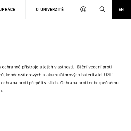
PŘIHLÁSIT
HLEDAT
UPRÁCE
O UNIVERZITĚ
EN
SE
 ochranné přístroje a jejich vlastnosti. Jištění vedení proti
orů, kondenzátorových a akumulátorových baterií atd. Užití
í a ochrana proti přepětí v sítích. Ochrana proti nebezpečnému
h.