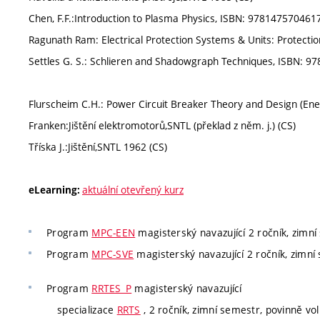
Chen, F.F.:Introduction to Plasma Physics, ISBN: 978147570461
Ragunath Ram: Electrical Protection Systems & Units: Protectio
Settles G. S.: Schlieren and Shadowgraph Techniques, ISBN: 9
Flurscheim C.H.: Power Circuit Breaker Theory and Design (Ene
Franken:Jištění elektromotorů,SNTL (překlad z něm. j.) (CS)
Tříska J.:Jištění,SNTL 1962 (CS)
aktuální otevřený kurz
eLearning:
Program
MPC-EEN
magisterský navazující 2 ročník, zimní
Program
MPC-SVE
magisterský navazující 2 ročník, zimní
Program
RRTES_P
magisterský navazující
specializace
RRTS
, 2 ročník, zimní semestr, povinně vol