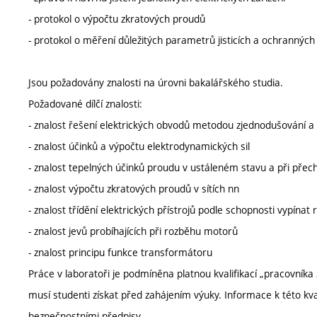
- protokol o výpočtu zkratových proudů
- protokol o měření důležitých parametrů jisticích a ochranných 
Jsou požadovány znalosti na úrovni bakalářského studia.
Požadované dílčí znalosti:
- znalost řešení elektrických obvodů metodou zjednodušování a 
- znalost účinků a výpočtu elektrodynamických sil
- znalost tepelných účinků proudu v ustáleném stavu a při pře
- znalost výpočtu zkratových proudů v sítích nn
- znalost třídění elektrických přístrojů podle schopnosti vypínat
- znalost jevů probíhajících při rozběhu motorů
- znalost principu funkce transformátoru
Práce v laboratoři je podmíněna platnou kvalifikací „pracovníka
musí studenti získat před zahájením výuky. Informace k této kv
bezpečnostními předpisy.