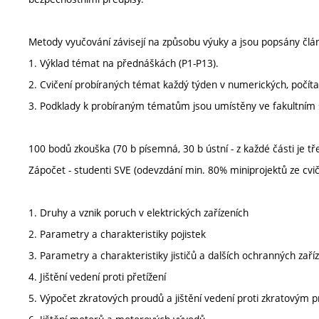
Metody vyučování závisejí na způsobu výuky a jsou popsány člá
1. Výklad témat na přednáškách (P1-P13).
2. Cvičení probíraných témat každý týden v numerických, počíta
3. Podklady k probíraným tématům jsou umístěny ve fakultním
100 bodů zkouška (70 b písemná, 30 b ústní - z každé části je tř
Zápočet - studenti SVE (odevzdání min. 80% miniprojektů ze cvič
1. Druhy a vznik poruch v elektrických zařízeních
2. Parametry a charakteristiky pojistek
3. Parametry a charakteristiky jističů a dalších ochranných zaří
4. Jištění vedení proti přetížení
5. Výpočet zkratových proudů a jištění vedení proti zkratovým