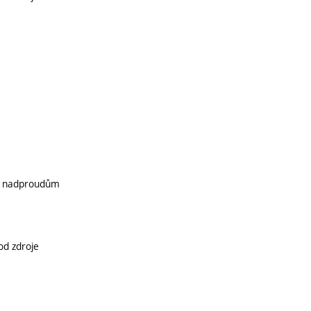
oti nadproudům
od zdroje