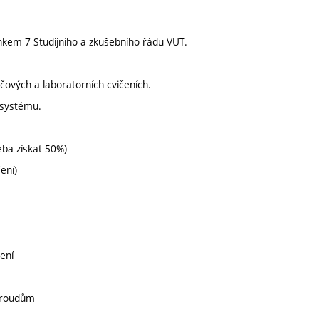
nkem 7 Studijního a zkušebního řádu VUT.
čových a laboratorních cvičeních.
 systému.
eba získat 50%)
ení)
zení
 proudům