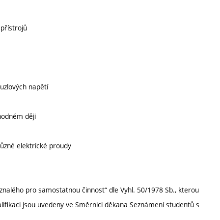
přístrojů
uzlových napětí
chodném ději
 různé elektrické proudy
 znalého pro samostatnou činnost“ dle Vyhl. 50/1978 Sb., kterou
alifikaci jsou uvedeny ve Směrnici děkana Seznámení studentů s