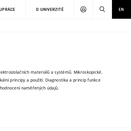
PŘIHLÁSIT
HLEDAT
UPRÁCE
O UNIVERZITĚ
EN
SE
ektroizolačních materiálů a systémů. Mikroskopické,
ální principy a použití. Diagnostika a princip funkce
vyhodnocení naměřených údajů.