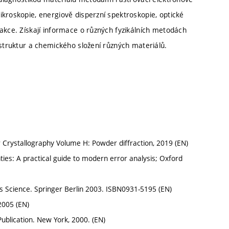
kroskopie, energiově disperzní spektroskopie, optické
akce. Získají informace o různých fyzikálních metodách
 struktur a chemického složení různých materiálů.
or Crystallography Volume H: Powder diffraction, 2019 (EN)
es: A practical guide to modern error analysis; Oxford
ls Science. Springer Berlin 2003. ISBN0931-5195 (EN)
2005 (EN)
Publication. New York, 2000. (EN)