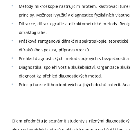
Metody mikroskopie rastrujícím hrotem. Rastrovací tunelo
principy. Možnosti využití v diagnostice fyzikálních vlastno
Difrakce, difraktografie a difraktometrické metody. Ren
difraktografie.
Prášková rentgenová difrakční spektroskopie, teoretické 
difrakčního spektra, příprava vzorků
Přehled diagnostických metod spojených s bezpečností a o
Diagnostika, spolehlivost a zkušebnictví. Organizace zkuš
diagnostiky, přehled diagnostických metod.
Princip funkce lithno-iontových a jiných druhů baterií. Ana
Cílem předmětu je seznámit studenty s různými diagnostický
elektrochemických zdrojů elektrické energie na bázi Li-Ion, 