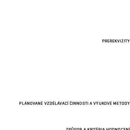
PREREKVIZITY
PLÁNOVANÉ VZDĚLÁVACÍ ČINNOSTI A VÝUKOVÉ METODY
ZPŮSOB A KRITÉRIA HODNOCENÍ