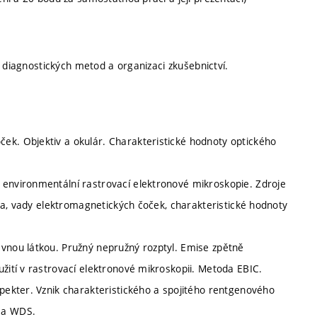
i diagnostických metod a organizaci zkušebnictví.
ek. Objektiv a okulár. Charakteristické hodnoty optického
 environmentální rastrovací elektronové mikroskopie. Zdroje
tika, vady elektromagnetických čoček, charakteristické hodnoty
evnou látkou. Pružný nepružný rozptyl. Emise zpětně
užití v rastrovací elektronové mikroskopii. Metoda EBIC.
spekter. Vznik charakteristického a spojitého rentgenového
S a WDS.