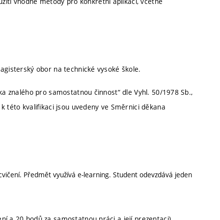
žití vhodné metody pro konkrétní aplikaci, včetně
magisterský obor na technické vysoké škole.
íka znalého pro samostatnou činnost“ dle Vyhl. 50/1978 Sb.,
k této kvalifikaci jsou uvedeny ve Směrnici děkana
cvičení. Předmět využívá e-learning. Student odevzdává jeden
ní a 20 bodů za samostatnou práci a její prezentaci)