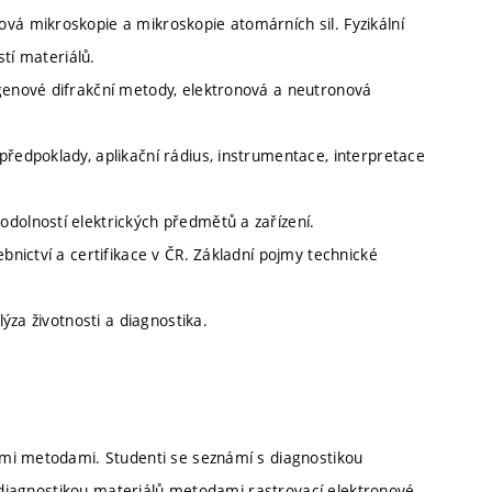
vá mikroskopie a mikroskopie atomárních sil. Fyzikální
stí materiálů.
tgenové difrakční metody, elektronová a neutronová
předpoklady, aplikační rádius, instrumentace, interpretace
dolností elektrických předmětů a zařízení.
ebnictví a certifikace v ČR. Základní pojmy technické
lýza životnosti a diagnostika.
mi metodami. Studenti se seznámí s diagnostikou
s diagnostikou materiálů metodami rastrovací elektronové