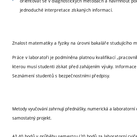
orientovat se v diagnostických metodách a navrhnout pou
jednoduché interpretace získaných informací.
Znalost matematiky a fyziky na úrovni bakaláře studujícího 
Práce v laboratoři je podmíněna platnou kvalifikací „pracovn
kterou musí studenti získat před zahájením výuky. Informace 
Seznámení studentů s bezpečnostními předpisy.
Metody vyučování zahrnují přednášky, numerická a laboratorní 
samostatný projekt.
Až 40 bodů v průběhu semestru (20 bodů za laboratorní cviče