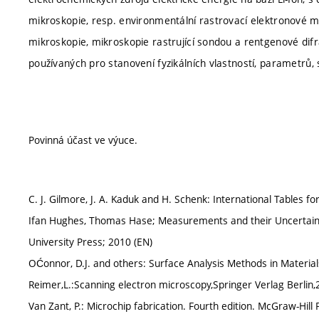
mikroskopie, resp. environmentální rastrovací elektronové mi
mikroskopie, mikroskopie rastrující sondou a rentgenové difr
používaných pro stanovení fyzikálních vlastností, parametrů,
Povinná účast ve výuce.
C. J. Gilmore, J. A. Kaduk and H. Schenk: International Tables f
Ifan Hughes, Thomas Hase; Measurements and their Uncertainti
University Press; 2010 (EN)
OĆonnor, D.J. and others: Surface Analysis Methods in Materia
Reimer,L.:Scanning electron microscopy,Springer Verlag Berlin,
Van Zant, P.: Microchip fabrication. Fourth edition. McGraw-Hill 