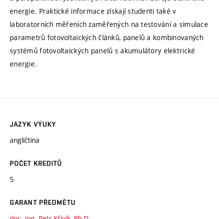
energie. Praktické informace získají studenti také v
laboratorních měřeních zaměřených na testování a simulace
parametrů fotovoltaických článků, panelů a kombinovaných
systémů fotovoltaických panelů s akumulátory elektrické
energie.
JAZYK VÝUKY
angličtina
POČET KREDITŮ
5
GARANT PŘEDMĚTU
doc. Ing. Petr Křivík, Ph.D.