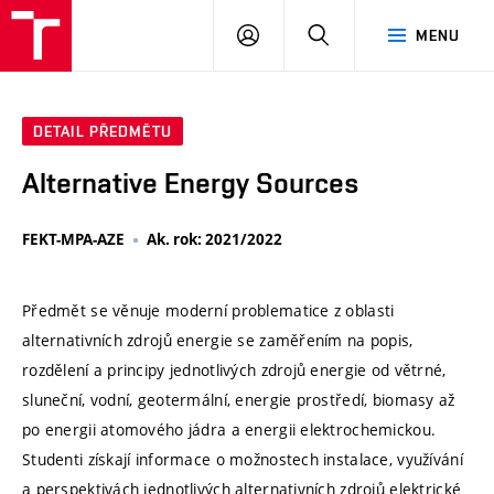
VUT
PŘIHLÁSIT
HLEDAT
MENU
SE
DETAIL PŘEDMĚTU
Alternative Energy Sources
FEKT-MPA-AZE
Ak. rok: 2021/2022
Předmět se věnuje moderní problematice z oblasti
alternativních zdrojů energie se zaměřením na popis,
rozdělení a principy jednotlivých zdrojů energie od větrné,
sluneční, vodní, geotermální, energie prostředí, biomasy až
po energii atomového jádra a energii elektrochemickou.
Studenti získají informace o možnostech instalace, využívání
a perspektivách jednotlivých alternativních zdrojů elektrické