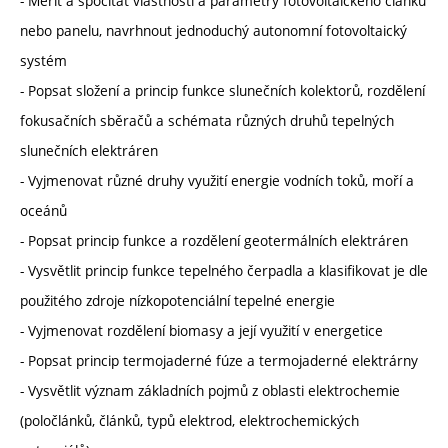
- Měřit a spočítat vlastnosti a parametry fotovoltaického článku
nebo panelu, navrhnout jednoduchý autonomní fotovoltaický
systém
- Popsat složení a princip funkce slunečních kolektorů, rozdělení
fokusačních sběračů a schémata různých druhů tepelných
slunečních elektráren
- Vyjmenovat různé druhy využití energie vodních toků, moří a
oceánů
- Popsat princip funkce a rozdělení geotermálních elektráren
- Vysvětlit princip funkce tepelného čerpadla a klasifikovat je dle
použitého zdroje nízkopotenciální tepelné energie
- Vyjmenovat rozdělení biomasy a její využití v energetice
- Popsat princip termojaderné fúze a termojaderné elektrárny
- Vysvětlit význam základních pojmů z oblasti elektrochemie
(poločlánků, článků, typů elektrod, elektrochemických