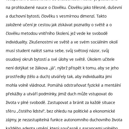
na prohloubené nauce o člověku. Člověku jako tělesné, duševní
a duchovní bytosti, člověku s vesmírnou dimenzí. Takto
založené učení je cestou jak získávat poznatky o světě a o
člověku metodou vnitřního školení, jež vede ke svobodě
individuality. Zkušenostmi ve světě a ve svém sociálním okolí
musí student nalézt sama sebe, svůj světový názor, svůj
osudový okruh bytostí a své úlohy ve světě. Úkolem učitele
není dotýkat se žákova „já“, nýbrž přispět k tomu, aby se jeho
prostředky (tělo a duch) utvářely tak, aby individualita jimi
mohla volně vládnout. Pomáhá odstraňovat fyzické a mentální
překážky a utváří podmínky, jimiž duch může vstupovat do
života v plné svobodě. Zastupovat a bránit za každé situace
sféru „čistého lidství“, bez ohledu na politické a ekonomické
zájmy, je nezastupitelná funkce autonomního duchovního života
každého adepta umění, který současně s garancemi volného