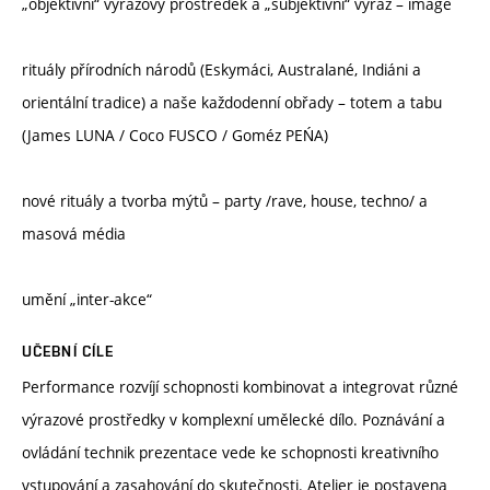
„objektivní“ výrazový prostředek a „subjektivní“ výraz – image
rituály přírodních národů (Eskymáci, Australané, Indiáni a
orientální tradice) a naše každodenní obřady – totem a tabu
(James LUNA / Coco FUSCO / Goméz PEŃA)
nové rituály a tvorba mýtů – party /rave, house, techno/ a
masová média
umění „inter-akce“
UČEBNÍ CÍLE
Performance rozvíjí schopnosti kombinovat a integrovat různé
výrazové prostředky v komplexní umělecké dílo. Poznávání a
ovládání technik prezentace vede ke schopnosti kreativního
vstupování a zasahování do skutečnosti. Atelier je postavena