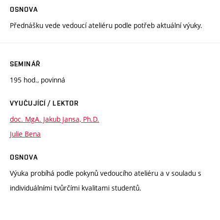
OSNOVA
Přednášku vede vedoucí ateliéru podle potřeb aktuální výuky.
SEMINÁŘ
195 hod., povinná
VYUČUJÍCÍ / LEKTOR
doc. MgA. Jakub Jansa, Ph.D.
Julie Bena
OSNOVA
Výuka probíhá podle pokynů vedoucího ateliéru a v souladu s
individuálními tvůrčími kvalitami studentů.