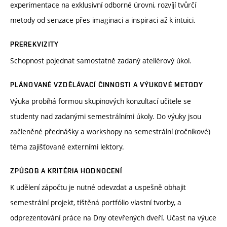
experimentace na exklusivní odborné úrovni, rozvíjí tvůrčí
metody od senzace přes imaginaci a inspiraci až k intuici.
PREREKVIZITY
Schopnost pojednat samostatně zadaný ateliérový úkol.
PLÁNOVANÉ VZDĚLÁVACÍ ČINNOSTI A VÝUKOVÉ METODY
Výuka probíhá formou skupinových konzultací učitele se
studenty nad zadanými semestrálními úkoly. Do výuky jsou
začleněné přednášky a workshopy na semestrální (ročníkové)
téma zajišťované externími lektory.
ZPŮSOB A KRITÉRIA HODNOCENÍ
K udělení zápočtu je nutné odevzdat a uspešně obhajit
semestrální projekt, tištěná portfólio vlastní tvorby, a
odprezentování práce na Dny otevřených dveří. Učast na výuce