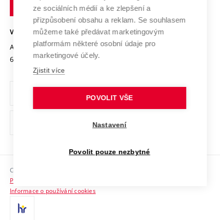
technické
Podnikavá univerzita / ContriBUTe
Mezinárodní dohody
ze sociálních médií a ke zlepšení a
Open Science
v
Bezpečná univerzita
přizpůsobení obsahu a reklam. Se souhlasem
Univerzitní sítě
Brně
Projekty
můžeme také předávat marketingovým
VYSOKÉ UČENÍ TECHNICKÉ V BRNĚ
Vyznamenání
platformám některé osobní údaje pro
Projekty ze strukturálních fondů
Antonínská 548/1
www.vut.cz
marketingové účely.
Organizační struktura
602 00 Brno
vut@vutbr.cz
Specifický výzkum
Zjistit více
Úřední deska
Ochrana osobních údajů
POVOLIT VŠE
(externí
Pracovní příležitosti
Nastavení
odkaz)
Podpora a rozvoj zaměstnanců a studujících
Povolit pouze nezbytné
Rovné příležitosti
Copyright © 2026 VUT
Sociální bezpečí
Prohlášení o přístupnosti
HR Award
Informace o používání cookies
Kontakty