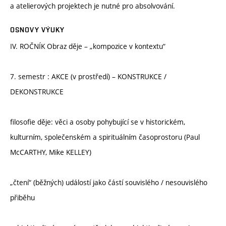
a atelierových projektech je nutné pro absolvování.
OSNOVY VÝUKY
IV. ROČNÍK Obraz děje – „kompozice v kontextu“
7. semestr : AKCE (v prostředí) – KONSTRUKCE /
DEKONSTRUKCE
filosofie děje: věci a osoby pohybující se v historickém,
kulturním, společenském a spirituálním časoprostoru (Paul
McCARTHY, Mike KELLEY)
„čtení“ (běžných) událostí jako částí souvislého / nesouvislého
přiběhu