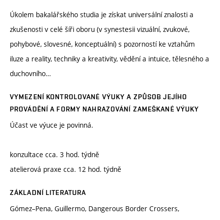
Úkolem bakalářského studia je získat universální znalosti a
zkušenosti v celé šíři oboru (v synestesii vizuální, zvukové,
pohybové, slovesné, konceptuální) s pozorností ke vztahům
iluze a reality, techniky a kreativity, vědění a intuice, tělesného a
duchovního…
VYMEZENÍ KONTROLOVANÉ VÝUKY A ZPŮSOB JEJÍHO
PROVÁDĚNÍ A FORMY NAHRAZOVÁNÍ ZAMEŠKANÉ VÝUKY
Účast ve výuce je povinná.
konzultace cca. 3 hod. týdně
atelierová praxe cca. 12 hod. týdně
ZÁKLADNÍ LITERATURA
Gómez–Pena, Guillermo, Dangerous Border Crossers,