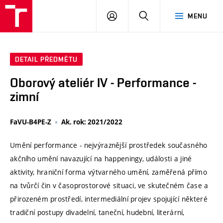
VUT
PŘIHLÁSIT
HLEDAT
MENU
SE
DETAIL PŘEDMĚTU
Oborový ateliér IV - Performance -
zimní
FaVU-B4PE-Z
Ak. rok: 2021/2022
Umění performance - nejvýraznější prostředek současného
akčního umění navazující na happeningy, události a jiné
aktivity, hraniční forma výtvarného umění, zaměřená přímo
na tvůrčí čin v časoprostorové situaci, ve skutečném čase a
přirozeném prostředí, intermediální projev spojující některé
tradiční postupy divadelní, taneční, hudební, literární,