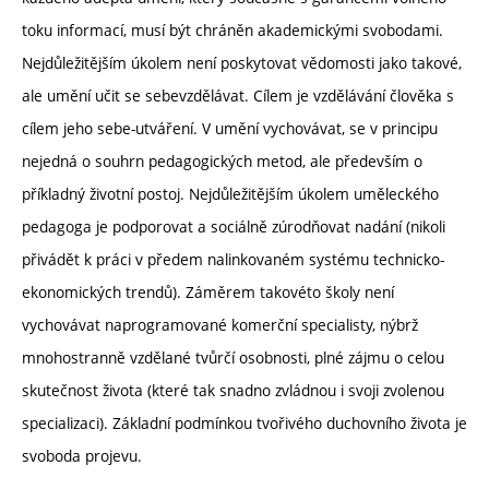
toku informací, musí být chráněn akademickými svobodami.
Nejdůležitějším úkolem není poskytovat vědomosti jako takové,
ale umění učit se sebevzdělávat. Cílem je vzdělávání člověka s
cílem jeho sebe-utváření. V umění vychovávat, se v principu
nejedná o souhrn pedagogických metod, ale především o
příkladný životní postoj. Nejdůležitějším úkolem uměleckého
pedagoga je podporovat a sociálně zúrodňovat nadání (nikoli
přivádět k práci v předem nalinkovaném systému technicko-
ekonomických trendů). Záměrem takovéto školy není
vychovávat naprogramované komerční specialisty, nýbrž
mnohostranně vzdělané tvůrčí osobnosti, plné zájmu o celou
skutečnost života (které tak snadno zvládnou i svoji zvolenou
specializaci). Základní podmínkou tvořivého duchovního života je
svoboda projevu.