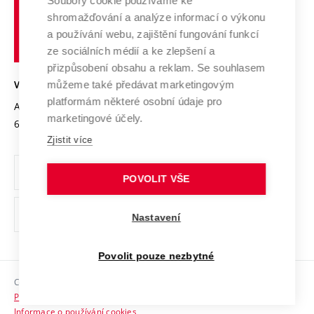
Spolupráce se školami
Soubory cookie používáme ke
Vysoké
Výzkumné infrastruktury
shromažďování a analýze informací o výkonu
Udržitelná univerzita
učení
Služby univerzity
Transfer znalostí
a používání webu, zajištění fungování funkcí
technické
Podnikavá univerzita / ContriBUTe
Mezinárodní dohody
ze sociálních médií a ke zlepšení a
Open Science
v
Bezpečná univerzita
přizpůsobení obsahu a reklam. Se souhlasem
Univerzitní sítě
Brně
Projekty
můžeme také předávat marketingovým
VYSOKÉ UČENÍ TECHNICKÉ V BRNĚ
Vyznamenání
platformám některé osobní údaje pro
Projekty ze strukturálních fondů
Antonínská 548/1
www.vut.cz
marketingové účely.
Organizační struktura
602 00 Brno
vut@vutbr.cz
Specifický výzkum
Zjistit více
Úřední deska
Ochrana osobních údajů
POVOLIT VŠE
(externí
Pracovní příležitosti
Nastavení
odkaz)
Podpora a rozvoj zaměstnanců a studujících
Povolit pouze nezbytné
Rovné příležitosti
Copyright © 2026 VUT
Sociální bezpečí
Prohlášení o přístupnosti
HR Award
Informace o používání cookies