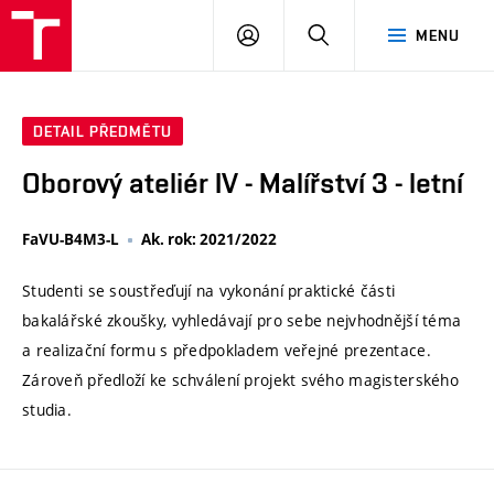
VUT
PŘIHLÁSIT
HLEDAT
MENU
SE
DETAIL PŘEDMĚTU
Oborový ateliér IV - Malířství 3 - letní
FaVU-B4M3-L
Ak. rok: 2021/2022
Studenti se soustřeďují na vykonání praktické části
bakalářské zkoušky, vyhledávají pro sebe nejvhodnější téma
a realizační formu s předpokladem veřejné prezentace.
Zároveň předloží ke schválení projekt svého magisterského
studia.