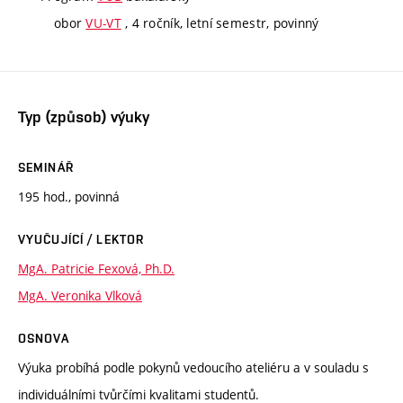
obor
VU-VT
, 4 ročník, letní semestr, povinný
Typ (způsob) výuky
SEMINÁŘ
195 hod., povinná
VYUČUJÍCÍ / LEKTOR
MgA. Patricie Fexová, Ph.D.
MgA. Veronika Vlková
OSNOVA
Výuka probíhá podle pokynů vedoucího ateliéru a v souladu s
individuálními tvůrčími kvalitami studentů.