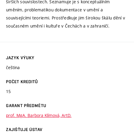
širších souvislostech. Seznamuje je s konceptuálním
uměním, problematikou dokumentace v umění a
souvisejícími teoriemi. Prostředkuje jim širokou škálu dění v
současném umění i kultuře v Čechách a v zahraničí.
JAZYK VÝUKY
čeština
POČET KREDITŮ
15
GARANT PŘEDMĚTU
prof. MgA. Barbora Klímová, ArtD.
ZAJIŠŤUJE ÚSTAV