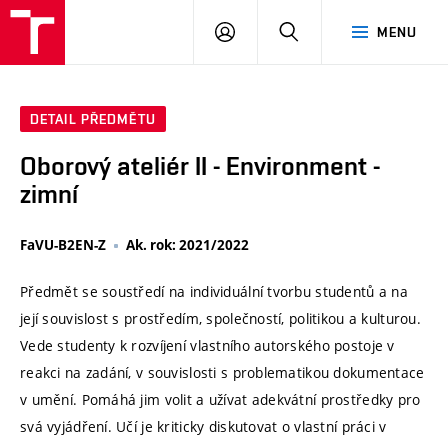
VUT
PŘIHLÁSIT
HLEDAT
MENU
SE
DETAIL PŘEDMĚTU
Oborový ateliér II - Environment -
zimní
FaVU-B2EN-Z
Ak. rok: 2021/2022
Předmět se soustředí na individuální tvorbu studentů a na
její souvislost s prostředím, společností, politikou a kulturou.
Vede studenty k rozvíjení vlastního autorského postoje v
reakci na zadání, v souvislosti s problematikou dokumentace
v umění. Pomáhá jim volit a užívat adekvátní prostředky pro
svá vyjádření. Učí je kriticky diskutovat o vlastní práci v