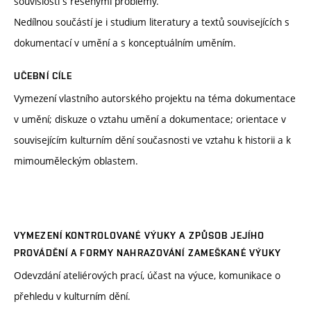
souvislosti s řešenými problémy.
Nedílnou součástí je i studium literatury a textů souvisejících s
dokumentací v umění a s konceptuálním uměním.
UČEBNÍ CÍLE
Vymezení vlastního autorského projektu na téma dokumentace
v umění; diskuze o vztahu umění a dokumentace; orientace v
souvisejícím kulturním dění současnosti ve vztahu k historii a k
mimouměleckým oblastem.
VYMEZENÍ KONTROLOVANÉ VÝUKY A ZPŮSOB JEJÍHO
PROVÁDĚNÍ A FORMY NAHRAZOVÁNÍ ZAMEŠKANÉ VÝUKY
Odevzdání ateliérových prací, účast na výuce, komunikace o
přehledu v kulturním dění.