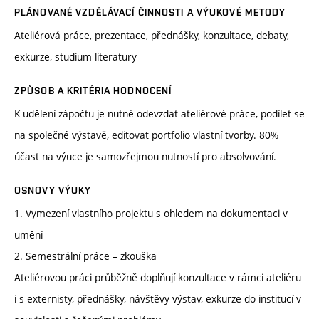
PLÁNOVANÉ VZDĚLÁVACÍ ČINNOSTI A VÝUKOVÉ METODY
Ateliérová práce, prezentace, přednášky, konzultace, debaty,
exkurze, studium literatury
ZPŮSOB A KRITÉRIA HODNOCENÍ
K udělení zápočtu je nutné odevzdat ateliérové práce, podílet se
na společné výstavě, editovat portfolio vlastní tvorby. 80%
účast na výuce je samozřejmou nutností pro absolvování.
OSNOVY VÝUKY
1. Vymezení vlastního projektu s ohledem na dokumentaci v
umění
2. Semestrální práce – zkouška
Ateliérovou práci průběžně doplňují konzultace v rámci ateliéru
i s externisty, přednášky, návštěvy výstav, exkurze do institucí v