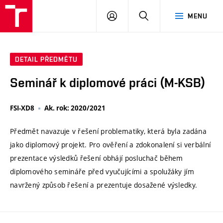
VUT
PŘIHLÁSIT
HLEDAT
MENU
SE
DETAIL PŘEDMĚTU
Seminář k diplomové práci (M-KSB)
FSI-XD8
Ak. rok: 2020/2021
Předmět navazuje v řešení problematiky, která byla zadána
jako diplomový projekt. Pro ověření a zdokonalení si verbální
prezentace výsledků řešení obhájí posluchač během
diplomového semináře před vyučujícími a spolužáky jím
navržený způsob řešení a prezentuje dosažené výsledky.