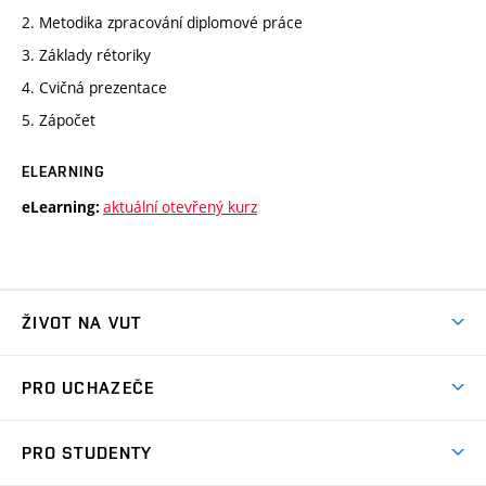
2. Metodika zpracování diplomové práce
3. Základy rétoriky
4. Cvičná prezentace
5. Zápočet
ELEARNING
aktuální otevřený kurz
eLearning:
ŽIVOT NA VUT
Atmosféra VUT
PRO UCHAZEČE
Prostory školy
Proč na VUT
Koleje
PRO STUDENTY
Studijní programy
Stravování