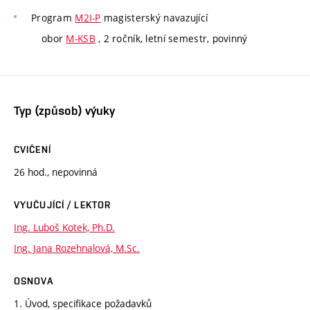
Program
M2I-P
magisterský navazující
obor
M-KSB
, 2 ročník, letní semestr, povinný
Typ (způsob) výuky
CVIČENÍ
26 hod., nepovinná
VYUČUJÍCÍ / LEKTOR
Ing. Luboš Kotek, Ph.D.
Ing. Jana Rozehnalová, M.Sc.
OSNOVA
1. Úvod, specifikace požadavků