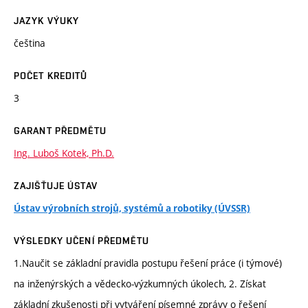
JAZYK VÝUKY
čeština
POČET KREDITŮ
3
GARANT PŘEDMĚTU
Ing. Luboš Kotek, Ph.D.
ZAJIŠŤUJE ÚSTAV
Ústav výrobních strojů, systémů a robotiky (ÚVSSR)
VÝSLEDKY UČENÍ PŘEDMĚTU
1.Naučit se základní pravidla postupu řešení práce (i týmové)
na inženýrských a vědecko-výzkumných úkolech, 2. Získat
základní zkušenosti při vytváření písemné zprávy o řešení