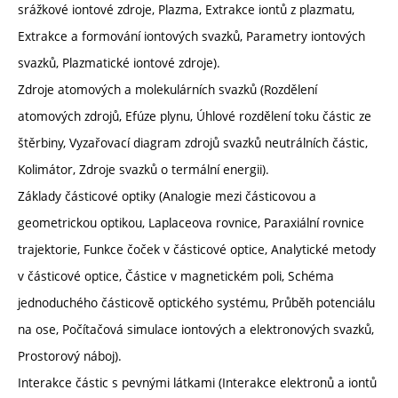
srážkové iontové zdroje, Plazma, Extrakce iontů z plazmatu,
Extrakce a formování iontových svazků, Parametry iontových
svazků, Plazmatické iontové zdroje).
Zdroje atomových a molekulárních svazků (Rozdělení
atomových zdrojů, Efúze plynu, Úhlové rozdělení toku částic ze
štěrbiny, Vyzařovací diagram zdrojů svazků neutrálních částic,
Kolimátor, Zdroje svazků o termální energii).
Základy částicové optiky (Analogie mezi částicovou a
geometrickou optikou, Laplaceova rovnice, Paraxiální rovnice
trajektorie, Funkce čoček v částicové optice, Analytické metody
v částicové optice, Částice v magnetickém poli, Schéma
jednoduchého částicově optického systému, Průběh potenciálu
na ose, Počítačová simulace iontových a elektronových svazků,
Prostorový náboj).
Interakce částic s pevnými látkami (Interakce elektronů a iontů