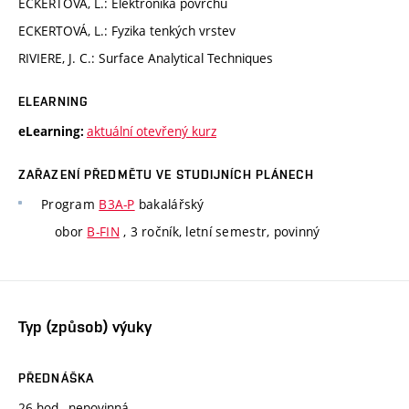
ECKERTOVÁ, L.: Elektronika povrchů
ECKERTOVÁ, L.: Fyzika tenkých vrstev
RIVIERE, J. C.: Surface Analytical Techniques
ELEARNING
aktuální otevřený kurz
eLearning:
ZAŘAZENÍ PŘEDMĚTU VE STUDIJNÍCH PLÁNECH
Program
B3A-P
bakalářský
obor
B-FIN
, 3 ročník, letní semestr, povinný
Typ (způsob) výuky
PŘEDNÁŠKA
26 hod., nepovinná