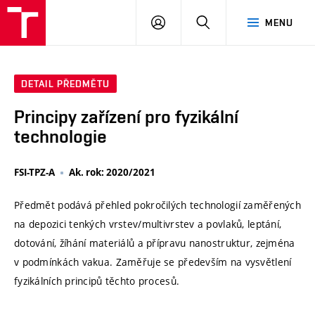
VUT
PŘIHLÁSIT
HLEDAT
MENU
SE
DETAIL PŘEDMĚTU
Principy zařízení pro fyzikální
technologie
FSI-TPZ-A
Ak. rok: 2020/2021
Předmět podává přehled pokročilých technologií zaměřených
na depozici tenkých vrstev/multivrstev a povlaků, leptání,
dotování, žíhání materiálů a přípravu nanostruktur, zejména
v podmínkách vakua. Zaměřuje se především na vysvětlení
fyzikálních principů těchto procesů.