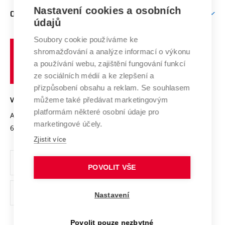
Zpracování osobních údajů uchazečů o studium
Firemní spolupráce
Mezinárodní vědecká rada
Nastavení cookies a osobních
O UNIVERZITĚ
Doktorské studium
Podpora podnikání
E-přihláška
údajů
Zahraniční spolupráce
Systém zajišťování kvality výzkumu
Profil univerzity
Spolupráce se školami
Soubory cookie používáme ke
Vysoké
Výzkumné infrastruktury
shromažďování a analýze informací o výkonu
Udržitelná univerzita
učení
Služby univerzity
Transfer znalostí
a používání webu, zajištění fungování funkcí
technické
Podnikavá univerzita / ContriBUTe
Mezinárodní dohody
ze sociálních médií a ke zlepšení a
Open Science
v
Bezpečná univerzita
přizpůsobení obsahu a reklam. Se souhlasem
Univerzitní sítě
Brně
Projekty
můžeme také předávat marketingovým
VYSOKÉ UČENÍ TECHNICKÉ V BRNĚ
Vyznamenání
platformám některé osobní údaje pro
Projekty ze strukturálních fondů
Antonínská 548/1
www.vut.cz
marketingové účely.
Organizační struktura
602 00 Brno
vut@vutbr.cz
Specifický výzkum
Zjistit více
Úřední deska
Ochrana osobních údajů
POVOLIT VŠE
(externí
Pracovní příležitosti
Nastavení
odkaz)
Podpora a rozvoj zaměstnanců a studujících
Povolit pouze nezbytné
Rovné příležitosti