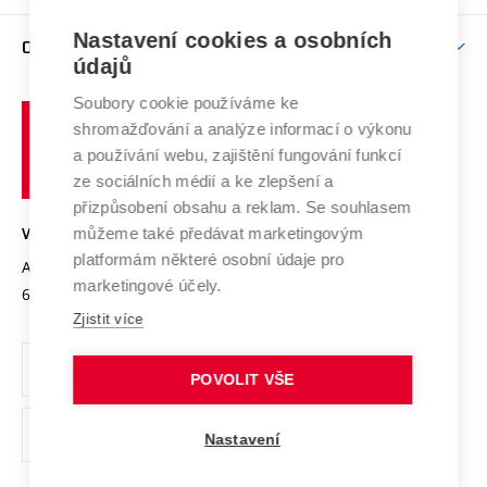
Podpora excelence
Závěrečné práce
Studium bez bariér
Zpracování osobních údajů uchazečů o studium
Firemní spolupráce
Mezinárodní vědecká rada
Nastavení cookies a osobních
O UNIVERZITĚ
Doktorské studium
Podpora podnikání
E-přihláška
údajů
Zahraniční spolupráce
Systém zajišťování kvality výzkumu
Profil univerzity
Spolupráce se školami
Soubory cookie používáme ke
Vysoké
Výzkumné infrastruktury
shromažďování a analýze informací o výkonu
Udržitelná univerzita
učení
Služby univerzity
Transfer znalostí
a používání webu, zajištění fungování funkcí
technické
Podnikavá univerzita / ContriBUTe
Mezinárodní dohody
ze sociálních médií a ke zlepšení a
Open Science
v
Bezpečná univerzita
přizpůsobení obsahu a reklam. Se souhlasem
Univerzitní sítě
Brně
Projekty
můžeme také předávat marketingovým
VYSOKÉ UČENÍ TECHNICKÉ V BRNĚ
Vyznamenání
platformám některé osobní údaje pro
Projekty ze strukturálních fondů
Antonínská 548/1
www.vut.cz
marketingové účely.
Organizační struktura
602 00 Brno
vut@vutbr.cz
Specifický výzkum
Zjistit více
Úřední deska
Ochrana osobních údajů
POVOLIT VŠE
(externí
Pracovní příležitosti
Nastavení
odkaz)
Podpora a rozvoj zaměstnanců a studujících