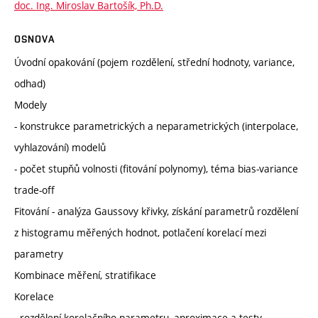
doc. Ing. Miroslav Bartošík, Ph.D.
OSNOVA
Úvodní opakování (pojem rozdělení, střední hodnoty, variance,
odhad)
Modely
- konstrukce parametrických a neparametrických (interpolace,
vyhlazování) modelů
- počet stupňů volnosti (fitování polynomy), téma bias-variance
trade-off
Fitování - analýza Gaussovy křivky, získání parametrů rozdělení
z histogramu měřených hodnot, potlačení korelací mezi
parametry
Kombinace měření, stratifikace
Korelace
- rozdělení korelačního parametru, aproximace a testy