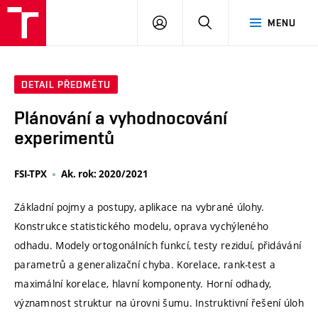
VUT
PŘIHLÁSIT
HLEDAT
MENU
SE
DETAIL PŘEDMĚTU
Plánování a vyhodnocování
experimentů
FSI-TPX
Ak. rok: 2020/2021
Základní pojmy a postupy, aplikace na vybrané úlohy.
Konstrukce statistického modelu, oprava vychýleného
odhadu. Modely ortogonálních funkcí, testy reziduí, přidávání
parametrů a generalizační chyba. Korelace, rank-test a
maximální korelace, hlavní komponenty. Horní odhady,
významnost struktur na úrovni šumu. Instruktivní řešení úloh