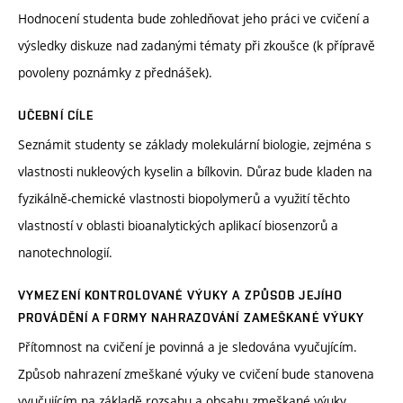
Hodnocení studenta bude zohledňovat jeho práci ve cvičení a
výsledky diskuze nad zadanými tématy při zkoušce (k přípravě
povoleny poznámky z přednášek).
UČEBNÍ CÍLE
Seznámit studenty se základy molekulární biologie, zejména s
vlastnosti nukleových kyselin a bílkovin. Důraz bude kladen na
fyzikálně-chemické vlastnosti biopolymerů a využití těchto
vlastností v oblasti bioanalytických aplikací biosenzorů a
nanotechnologií.
VYMEZENÍ KONTROLOVANÉ VÝUKY A ZPŮSOB JEJÍHO
PROVÁDĚNÍ A FORMY NAHRAZOVÁNÍ ZAMEŠKANÉ VÝUKY
Přítomnost na cvičení je povinná a je sledována vyučujícím.
Způsob nahrazení zmeškané výuky ve cvičení bude stanovena
vyučujícím na základě rozsahu a obsahu zmeškané výuky.