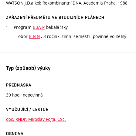
WATSON J.D.a kol: Rekombinantní DNA, Academia Praha, 1988
ZAŘAZENÍ PŘEDMĚTU VE STUDIJNÍCH PLÁNECH
Program
B3A-P
bakalářský
obor
B-FIN
, 3 ročník, zimní semestr, povinně volitelný
Typ (způsob) výuky
PŘEDNÁŠKA
39 hod., nepovinná
VYUČUJÍCÍ / LEKTOR
doc. RNDr. Miroslav Fojta, CSc.
OSNOVA