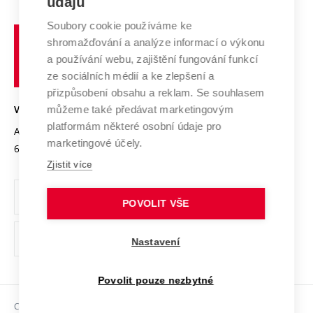
údajů
Zahraniční spolupráce
Systém zajišťování kvality výzkumu
Profil univerzity
Spolupráce se školami
Soubory cookie používáme ke
Vysoké
Výzkumné infrastruktury
shromažďování a analýze informací o výkonu
Udržitelná univerzita
učení
Služby univerzity
Transfer znalostí
a používání webu, zajištění fungování funkcí
technické
Podnikavá univerzita / ContriBUTe
Mezinárodní dohody
ze sociálních médií a ke zlepšení a
Open Science
v
Bezpečná univerzita
přizpůsobení obsahu a reklam. Se souhlasem
Univerzitní sítě
Brně
Projekty
můžeme také předávat marketingovým
VYSOKÉ UČENÍ TECHNICKÉ V BRNĚ
Vyznamenání
platformám některé osobní údaje pro
Projekty ze strukturálních fondů
Antonínská 548/1
www.vut.cz
marketingové účely.
Organizační struktura
602 00 Brno
vut@vutbr.cz
Specifický výzkum
Zjistit více
Úřední deska
Ochrana osobních údajů
POVOLIT VŠE
(externí
Pracovní příležitosti
Nastavení
odkaz)
Podpora a rozvoj zaměstnanců a studujících
Povolit pouze nezbytné
Rovné příležitosti
Copyright © 2026 VUT
Sociální bezpečí