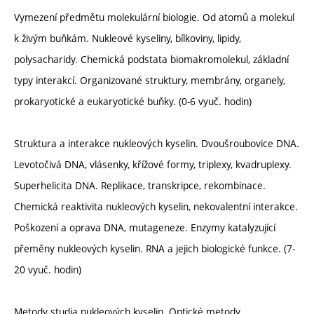
Vymezení předmětu molekulární biologie. Od atomů a molekul
k živým buňkám. Nukleové kyseliny, bílkoviny, lipidy,
polysacharidy. Chemická podstata biomakromolekul, základní
typy interakcí. Organizované struktury, membrány, organely,
prokaryotické a eukaryotické buňky. (0-6 vyuč. hodin)
Struktura a interakce nukleových kyselin. Dvoušroubovice DNA.
Levotočivá DNA, vlásenky, křížové formy, triplexy, kvadruplexy.
Superhelicita DNA. Replikace, transkripce, rekombinace.
Chemická reaktivita nukleových kyselin, nekovalentní interakce.
Poškození a oprava DNA, mutageneze. Enzymy katalyzující
přeměny nukleových kyselin. RNA a jejich biologické funkce. (7-
20 vyuč. hodin)
Metody studia nukleových kyselin. Optické metody,