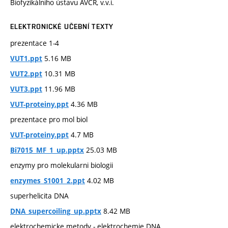
Biofyzikálního ústavu AVČR, v.v.i.
ELEKTRONICKÉ UČEBNÍ TEXTY
prezentace 1-4
5.16 MB
VUT1.ppt
10.31 MB
VUT2.ppt
11.96 MB
VUT3.ppt
4.36 MB
VUT-proteiny.ppt
prezentace pro mol biol
4.7 MB
VUT-proteiny.ppt
25.03 MB
Bi7015_MF_1_up.pptx
enzymy pro molekularni biologii
4.02 MB
enzymes_S1001_2.ppt
superhelicita DNA
8.42 MB
DNA_supercoiling_up.pptx
elektrochemicke metody - elektrochemie DNA