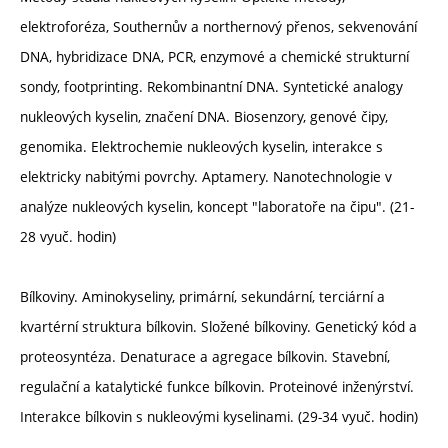
elektroforéza, Southernův a northernový přenos, sekvenování
DNA, hybridizace DNA, PCR, enzymové a chemické strukturní
sondy, footprinting. Rekombinantní DNA. Syntetické analogy
nukleových kyselin, značení DNA. Biosenzory, genové čipy,
genomika. Elektrochemie nukleových kyselin, interakce s
elektricky nabitými povrchy. Aptamery. Nanotechnologie v
analýze nukleových kyselin, koncept "laboratoře na čipu". (21-
28 vyuč. hodin)
Bílkoviny. Aminokyseliny, primární, sekundární, terciární a
kvartérní struktura bílkovin. Složené bílkoviny. Genetický kód a
proteosyntéza. Denaturace a agregace bílkovin. Stavební,
regulační a katalytické funkce bílkovin. Proteinové inženýrství.
Interakce bílkovin s nukleovými kyselinami. (29-34 vyuč. hodin)