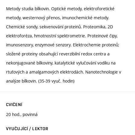
Metody studia bílkovin. Optické metody, elektroforetické
metody, westernový přenos, imunochemické metody.
Chemické sondy, sekvenování proteinů. Proteomika, 2D
elektroforéza, hmotnostní spektrometrie. Proteinové čipy,
imunosenzory, enzymové senzory. Elektrochemie proteinů;
složené proteiny obsahující reverzibilní redox centra a
nekonjugované bílkoviny, katalytické vylučování vodíku na
rtuťových a amalgamových elektrodách. Nanotechnologie v
analýze bílkovin. (35-39 vyuč. hodin)
CVIČENÍ
20 hod., povinná
VYUČUJÍCÍ / LEKTOR