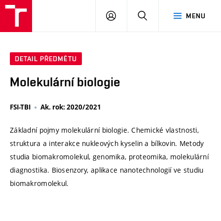
VUT
PŘIHLÁSIT
HLEDAT
MENU
SE
DETAIL PŘEDMĚTU
Molekulární biologie
FSI-TBI
Ak. rok: 2020/2021
Základní pojmy molekulární biologie. Chemické vlastnosti,
struktura a interakce nukleových kyselin a bílkovin. Metody
studia biomakromolekul, genomika, proteomika, molekulární
diagnostika. Biosenzory, aplikace nanotechnologií ve studiu
biomakromolekul.