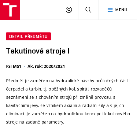
VUT
PŘIHLÁSIT
HLEDAT
MENU
SE
DETAIL PŘEDMĚTU
Tekutinové stroje I
FSI-MS1
Ak. rok: 2020/2021
Předmět je zaměřen na hydraulické návrhy průtočných částí
čerpadel a turbin, tj. oběžných kol, spirál, rozvaděčů,
seznámení se s chováním strojů při změně provozu, s
kavitačními jevy, se vznikem axiální a radiální síly a s jejich
eliminací. Je zaměřen na hydraulickou koncepci tekutinového
stroje na zadané parametry.