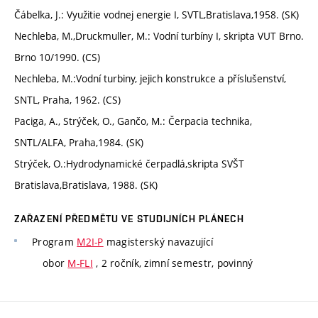
Čábelka, J.: Využitie vodnej energie I, SVTL,Bratislava,1958. (SK)
Nechleba, M.,Druckmuller, M.: Vodní turbíny I, skripta VUT Brno.
Brno 10/1990. (CS)
Nechleba, M.:Vodní turbiny, jejich konstrukce a příslušenství,
SNTL, Praha, 1962. (CS)
Paciga, A., Strýček, O., Gančo, M.: Čerpacia technika,
SNTL/ALFA, Praha,1984. (SK)
Strýček, O.:Hydrodynamické čerpadlá,skripta SVŠT
Bratislava,Bratislava, 1988. (SK)
ZAŘAZENÍ PŘEDMĚTU VE STUDIJNÍCH PLÁNECH
Program
M2I-P
magisterský navazující
obor
M-FLI
, 2 ročník, zimní semestr, povinný