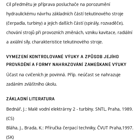
Cíl předmětu je příprava posluchače na porozumění
hydraulickému návrhu základních částí tekutinového stroje
(čerpadla, turbiny) a jejich dalších částí (spirály, rozvaděče),
chování strojů při provozních změnách, vzniku kavitace, radiální
a axiální síly, charakteristice tekutinového stroje.
VYMEZENÍ KONTROLOVANÉ VÝUKY A ZPŮSOB JEJÍHO
PROVÁDĚNÍ A FORMY NAHRAZOVÁNÍ ZAMEŠKANÉ VÝUKY
Účast na cvičeních je povinná. Příp. neúčast se nahrazuje
zadáním zvláštního úkolu.
ZÁKLADNÍ LITERATURA
Bednář, J.: Malé vodní elektrárny 2 - turbíny. SNTL, Praha, 1989.
(CS)
Bláha, J., Brada, K.: Příručka čerpací techniky, ČVUT Praha,1997.
(SK)