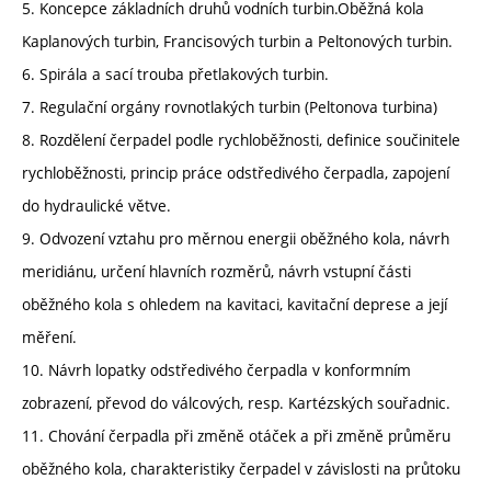
5. Koncepce základních druhů vodních turbin.Oběžná kola
Kaplanových turbin, Francisových turbin a Peltonových turbin.
6. Spirála a sací trouba přetlakových turbin.
7. Regulační orgány rovnotlakých turbin (Peltonova turbina)
8. Rozdělení čerpadel podle rychloběžnosti, definice součinitele
rychloběžnosti, princip práce odstředivého čerpadla, zapojení
do hydraulické větve.
9. Odvození vztahu pro měrnou energii oběžného kola, návrh
meridiánu, určení hlavních rozměrů, návrh vstupní části
oběžného kola s ohledem na kavitaci, kavitační deprese a její
měření.
10. Návrh lopatky odstředivého čerpadla v konformním
zobrazení, převod do válcových, resp. Kartézských souřadnic.
11. Chování čerpadla při změně otáček a při změně průměru
oběžného kola, charakteristiky čerpadel v závislosti na průtoku