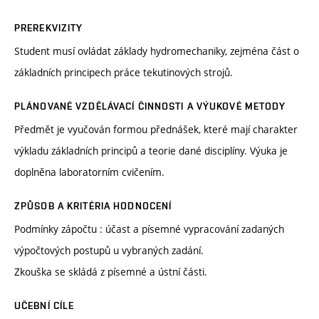
PREREKVIZITY
Student musí ovládat základy hydromechaniky, zejména část o
základních principech práce tekutinových strojů.
PLÁNOVANÉ VZDĚLÁVACÍ ČINNOSTI A VÝUKOVÉ METODY
Předmět je vyučován formou přednášek, které mají charakter
výkladu základních principů a teorie dané disciplíny. Výuka je
doplněna laboratorním cvičením.
ZPŮSOB A KRITÉRIA HODNOCENÍ
Podmínky zápočtu : účast a písemné vypracování zadaných
výpočtových postupů u vybraných zadání.
Zkouška se skládá z písemné a ústní části.
UČEBNÍ CÍLE