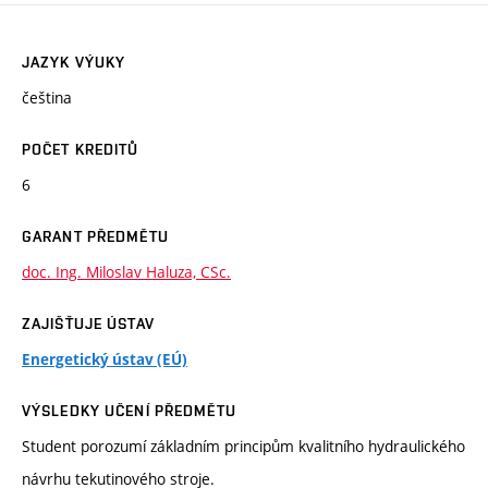
JAZYK VÝUKY
čeština
POČET KREDITŮ
6
GARANT PŘEDMĚTU
doc. Ing. Miloslav Haluza, CSc.
ZAJIŠŤUJE ÚSTAV
Energetický ústav (EÚ)
VÝSLEDKY UČENÍ PŘEDMĚTU
Student porozumí základním principům kvalitního hydraulického
návrhu tekutinového stroje.