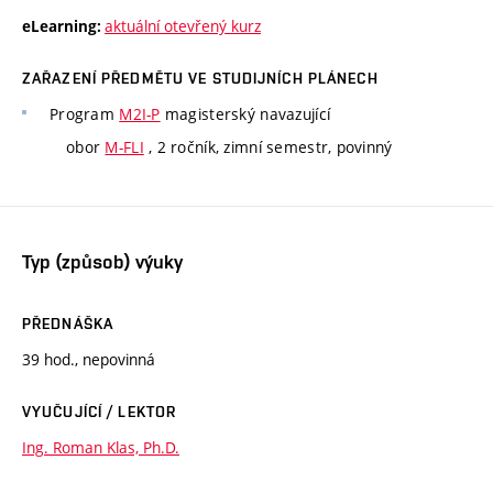
aktuální otevřený kurz
eLearning:
ZAŘAZENÍ PŘEDMĚTU VE STUDIJNÍCH PLÁNECH
Program
M2I-P
magisterský navazující
obor
M-FLI
, 2 ročník, zimní semestr, povinný
Typ (způsob) výuky
PŘEDNÁŠKA
39 hod., nepovinná
VYUČUJÍCÍ / LEKTOR
Ing. Roman Klas, Ph.D.