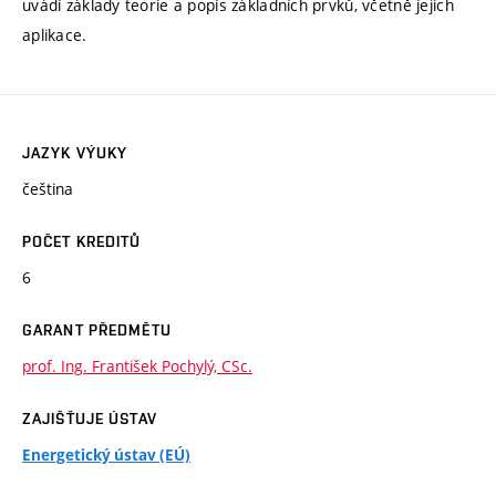
uvádí základy teorie a popis základních prvků, včetně jejich
aplikace.
JAZYK VÝUKY
čeština
POČET KREDITŮ
6
GARANT PŘEDMĚTU
prof. Ing. František Pochylý, CSc.
ZAJIŠŤUJE ÚSTAV
Energetický ústav (EÚ)