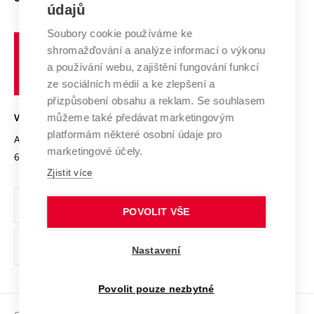
E-přihláška
údajů
Zahraniční spolupráce
Systém zajišťování kvality výzkumu
Profil univerzity
Spolupráce se školami
Soubory cookie používáme ke
Vysoké
Výzkumné infrastruktury
shromažďování a analýze informací o výkonu
Udržitelná univerzita
učení
Služby univerzity
Transfer znalostí
a používání webu, zajištění fungování funkcí
technické
Podnikavá univerzita / ContriBUTe
Mezinárodní dohody
ze sociálních médií a ke zlepšení a
Open Science
v
Bezpečná univerzita
přizpůsobení obsahu a reklam. Se souhlasem
Univerzitní sítě
Brně
Projekty
můžeme také předávat marketingovým
VYSOKÉ UČENÍ TECHNICKÉ V BRNĚ
Vyznamenání
platformám některé osobní údaje pro
Projekty ze strukturálních fondů
Antonínská 548/1
www.vut.cz
marketingové účely.
Organizační struktura
602 00 Brno
vut@vutbr.cz
Specifický výzkum
Zjistit více
Úřední deska
Ochrana osobních údajů
POVOLIT VŠE
(externí
Pracovní příležitosti
Nastavení
odkaz)
Podpora a rozvoj zaměstnanců a studujících
Povolit pouze nezbytné
Rovné příležitosti