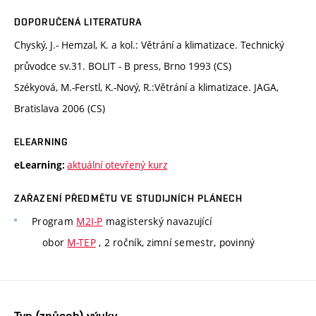
DOPORUČENÁ LITERATURA
Chyský, J.- Hemzal, K. a kol.: Větrání a klimatizace. Technický
průvodce sv.31. BOLIT - B press, Brno 1993 (CS)
Székyová, M.-Ferstl, K.-Nový, R.:Větrání a klimatizace. JAGA,
Bratislava 2006 (CS)
ELEARNING
aktuální otevřený kurz
eLearning:
ZAŘAZENÍ PŘEDMĚTU VE STUDIJNÍCH PLÁNECH
Program
M2I-P
magisterský navazující
obor
M-TEP
, 2 ročník, zimní semestr, povinný
Typ (způsob) výuky