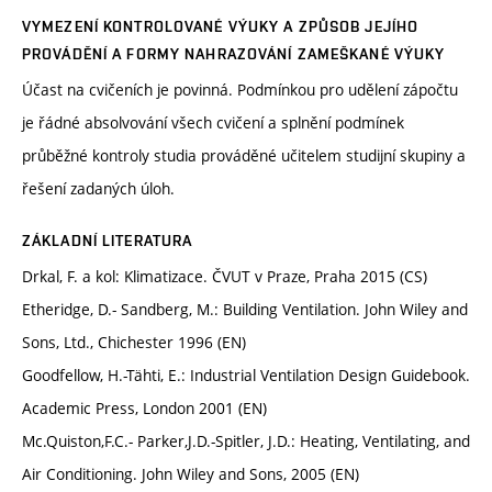
VYMEZENÍ KONTROLOVANÉ VÝUKY A ZPŮSOB JEJÍHO
PROVÁDĚNÍ A FORMY NAHRAZOVÁNÍ ZAMEŠKANÉ VÝUKY
Účast na cvičeních je povinná. Podmínkou pro udělení zápočtu
je řádné absolvování všech cvičení a splnění podmínek
průběžné kontroly studia prováděné učitelem studijní skupiny a
řešení zadaných úloh.
ZÁKLADNÍ LITERATURA
Drkal, F. a kol: Klimatizace. ČVUT v Praze, Praha 2015 (CS)
Etheridge, D.- Sandberg, M.: Building Ventilation. John Wiley and
Sons, Ltd., Chichester 1996 (EN)
Goodfellow, H.-Tähti, E.: Industrial Ventilation Design Guidebook.
Academic Press, London 2001 (EN)
Mc.Quiston,F.C.- Parker,J.D.-Spitler, J.D.: Heating, Ventilating, and
Air Conditioning. John Wiley and Sons, 2005 (EN)