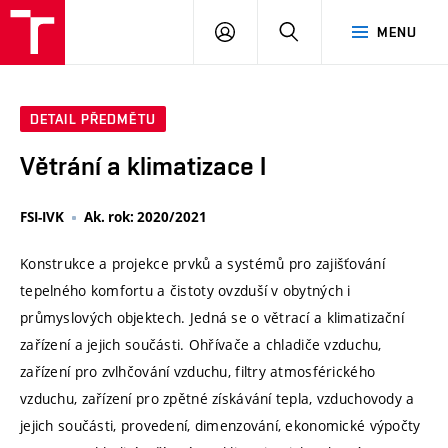
VUT
PŘIHLÁSIT
HLEDAT
MENU
SE
DETAIL PŘEDMĚTU
Větrání a klimatizace I
FSI-IVK
Ak. rok: 2020/2021
Konstrukce a projekce prvků a systémů pro zajišťování
tepelného komfortu a čistoty ovzduší v obytných i
průmyslových objektech. Jedná se o větrací a klimatizační
zařízení a jejich součásti. Ohřívače a chladiče vzduchu,
zařízení pro zvlhčování vzduchu, filtry atmosférického
vzduchu, zařízení pro zpětné získávání tepla, vzduchovody a
jejich součásti, provedení, dimenzování, ekonomické výpočty