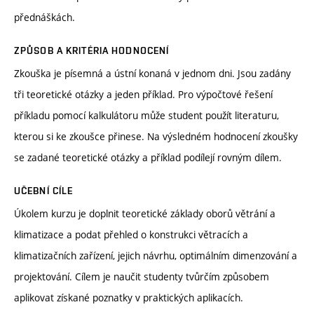
přednáškách.
ZPŮSOB A KRITÉRIA HODNOCENÍ
Zkouška je písemná a ústní konaná v jednom dni. Jsou zadány
tři teoretické otázky a jeden příklad. Pro výpočtové řešení
příkladu pomocí kalkulátoru může student použít literaturu,
kterou si ke zkoušce přinese. Na výsledném hodnocení zkoušky
se zadané teoretické otázky a příklad podílejí rovným dílem.
UČEBNÍ CÍLE
Úkolem kurzu je doplnit teoretické základy oborů větrání a
klimatizace a podat přehled o konstrukci větracích a
klimatizačních zařízení, jejich návrhu, optimálním dimenzování a
projektování. Cílem je naučit studenty tvůrčím způsobem
aplikovat získané poznatky v praktických aplikacích.