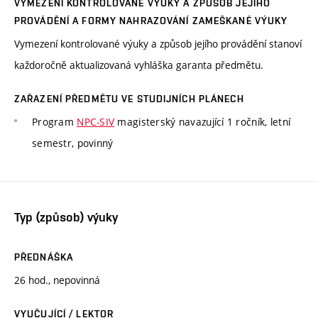
VYMEZENÍ KONTROLOVANÉ VÝUKY A ZPŮSOB JEJÍHO
PROVÁDĚNÍ A FORMY NAHRAZOVÁNÍ ZAMEŠKANÉ VÝUKY
Vymezení kontrolované výuky a způsob jejího provádění stanoví
každoročně aktualizovaná vyhláška garanta předmětu.
ZAŘAZENÍ PŘEDMĚTU VE STUDIJNÍCH PLÁNECH
Program
NPC-SIV
magisterský navazující 1 ročník, letní
semestr, povinný
Typ (způsob) výuky
PŘEDNÁŠKA
26 hod., nepovinná
VYUČUJÍCÍ / LEKTOR