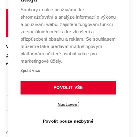
Systém zajišťování kvality výzkumu
Profil univerzity
Spolupráce se školami
Soubory cookie používáme ke
Vysoké
Výzkumné infrastruktury
shromažďování a analýze informací o výkonu
Udržitelná univerzita
učení
Služby univerzity
Transfer znalostí
a používání webu, zajištění fungování funkcí
technické
Podnikavá univerzita / ContriBUTe
Mezinárodní dohody
ze sociálních médií a ke zlepšení a
Open Science
v
Bezpečná univerzita
přizpůsobení obsahu a reklam. Se souhlasem
Univerzitní sítě
Brně
Projekty
můžeme také předávat marketingovým
VYSOKÉ UČENÍ TECHNICKÉ V BRNĚ
Vyznamenání
platformám některé osobní údaje pro
Projekty ze strukturálních fondů
Antonínská 548/1
www.vut.cz
marketingové účely.
Organizační struktura
602 00 Brno
vut@vutbr.cz
Specifický výzkum
Zjistit více
Úřední deska
Ochrana osobních údajů
POVOLIT VŠE
(externí
Pracovní příležitosti
Nastavení
odkaz)
Podpora a rozvoj zaměstnanců a studujících
Povolit pouze nezbytné
Rovné příležitosti
Copyright © 2026 VUT
Sociální bezpečí