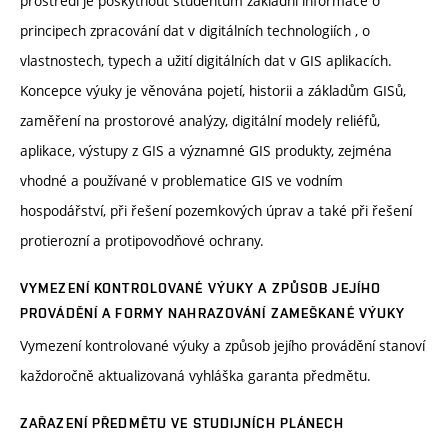
prostředí je poskytnout studentům základní informace o
principech zpracování dat v digitálních technologiích , o
vlastnostech, typech a užití digitálních dat v GIS aplikacích.
Koncepce výuky je věnována pojetí, historii a základům GISů,
zaměření na prostorové analýzy, digitální modely reliéfů,
aplikace, výstupy z GIS a významné GIS produkty, zejména
vhodné a používané v problematice GIS ve vodním
hospodářství, při řešení pozemkových úprav a také při řešení
protierozní a protipovodňové ochrany.
VYMEZENÍ KONTROLOVANÉ VÝUKY A ZPŮSOB JEJÍHO
PROVÁDĚNÍ A FORMY NAHRAZOVÁNÍ ZAMEŠKANÉ VÝUKY
Vymezení kontrolované výuky a způsob jejího provádění stanoví
každoročně aktualizovaná vyhláška garanta předmětu.
ZAŘAZENÍ PŘEDMĚTU VE STUDIJNÍCH PLÁNECH