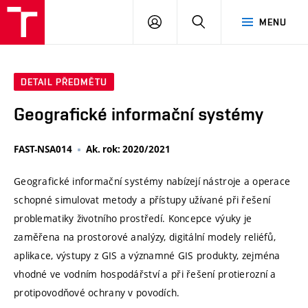
VUT
PŘIHLÁSIT
HLEDAT
MENU
SE
DETAIL PŘEDMĚTU
Geografické informační systémy
FAST-NSA014
Ak. rok: 2020/2021
Geografické informační systémy nabízejí nástroje a operace
schopné simulovat metody a přístupy užívané při řešení
problematiky životního prostředí. Koncepce výuky je
zaměřena na prostorové analýzy, digitální modely reliéfů,
aplikace, výstupy z GIS a významné GIS produkty, zejména
vhodné ve vodním hospodářství a při řešení protierozní a
protipovodňové ochrany v povodích.