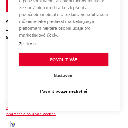
Transfer znalostí
a používání webu, zajištění fungování funkcí
technické
Podnikavá univerzita / ContriBUTe
Mezinárodní dohody
ze sociálních médií a ke zlepšení a
Open Science
v
Bezpečná univerzita
přizpůsobení obsahu a reklam. Se souhlasem
Univerzitní sítě
Brně
Projekty
můžeme také předávat marketingovým
VYSOKÉ UČENÍ TECHNICKÉ V BRNĚ
Vyznamenání
platformám některé osobní údaje pro
Projekty ze strukturálních fondů
Antonínská 548/1
www.vut.cz
marketingové účely.
Organizační struktura
602 00 Brno
vut@vutbr.cz
Specifický výzkum
Zjistit více
Úřední deska
Ochrana osobních údajů
POVOLIT VŠE
(externí
Pracovní příležitosti
Nastavení
odkaz)
Podpora a rozvoj zaměstnanců a studujících
Povolit pouze nezbytné
Rovné příležitosti
Copyright © 2026 VUT
Sociální bezpečí
Prohlášení o přístupnosti
HR Award
Informace o používání cookies
Kontakty