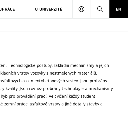
PŘIHLÁSIT
HLEDAT
UPRÁCE
O UNIVERZITĚ
EN
SE
zení. Technologické postupy, základní mechanismy a jejich
odkladních vrstev vozovky z nestmelených materiálů,
, asfaltových a cementobetonových vrstev. Jsou probrány
roly kvality. Jsou rovněž probrány technologie a mechanismy
hyb pro provádění prací. Ve cvičení každý student
zemní práce, asfaltové vrstvy a jiné detaily stavby a