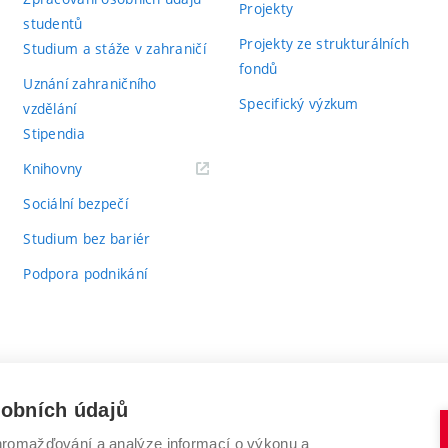
Projekty
studentů
Projekty ze strukturálních
Studium a stáže v zahraničí
fondů
Uznání zahraničního
Specifický výzkum
vzdělání
Stipendia
(externí
Knihovny
odkaz)
Sociální bezpečí
Studium bez bariér
Podpora podnikání
sobních údajů
romažďování a analýze informací o výkonu a