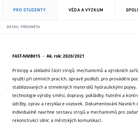
PRO STUDENTY
VĚDA A VÝZKUM
SPOL
DETAIL PŘEDMĚTU
FAST-NMB015
Ak. rok: 2020/2021
Principy a základní části strojů, mechanismů a výrobních zaří
využití při zemních pracích, úpravě podloží, pro provádění p
stabilizovaných a stmelených materiálů hydraulickými pojivy
technologie výroby směsí, dopravy, pokládky, hutnění a kont
údržby, oprav a recyklace vozovek. Dokumentování hlavních c
individuálně navrhne sestavu strojů a mechanismů pro zadané 
rekonstrukcí silnic a městských komunikací.