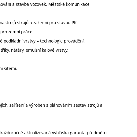
rhování a stavba vozovek. Městské komunikace
ástrojů strojů a zařízení pro stavbu PK.
e pro zemní práce.
é podkladní vrstvy – technologie provádění.
řiky, nátěry, emulzní kalové vrstvy.
i sítěmi.
rojích, zařízení a výroben s plánováním sestav strojů a
í každoročně aktualizovaná vyhláška garanta předmětu.