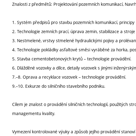
Znalosti z předmětů: Projektování pozemních komunikací, Nav
1. Systém předpisů pro stavbu pozemních komunikací, principy n
2. Technologie zemních prací, úprava zemin, stabilizace a stroj
3. Nestmelené, vrstvy stmelené hydraulickými pojivy a prolévan
4. Technologie pokládky asfaltové směsi vyráběné za horka, post
5. Stavba cementobetonových krytů – technologie provádění.
6. Dlážděné vozovky a dílce, detaily vozovek s jinými inženýrským
7.–8. Oprava a recyklace vozovek – technologie provádění.
9.–10. Exkurze do silničního stavebního podniku.
Cílem je znalost o provádění silničních technologií, použitých st
managementu kvality.
Vymezení kontrolované výuky a způsob jejího provádění stanov