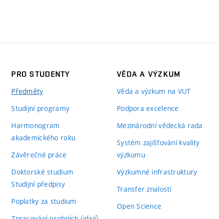
PRO STUDENTY
VĚDA A VÝZKUM
Předměty
Věda a výzkum na VUT
Studijní programy
Podpora excelence
Harmonogram
Mezinárodní vědecká rada
akademického roku
Systém zajišťování kvality
Závěrečné práce
výzkumu
Doktorské studium
Výzkumné infrastruktury
Studijní předpisy
Transfer znalostí
Poplatky za studium
Open Science
Zpracování osobních údajů