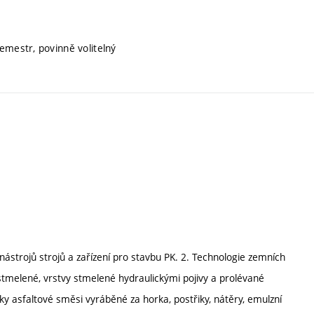
emestr, povinně volitelný
ástrojů strojů a zařízení pro stavbu PK. 2. Technologie zemních
estmelené, vrstvy stmelené hydraulickými pojivy a prolévané
ky asfaltové směsi vyráběné za horka, postřiky, nátěry, emulzní