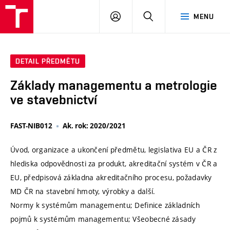
VUT
PŘIHLÁSIT
HLEDAT
MENU
SE
DETAIL PŘEDMĚTU
Základy managementu a metrologie
ve stavebnictví
FAST-NIB012
Ak. rok: 2020/2021
Úvod, organizace a ukončení předmětu, legislativa EU a ČR z
hlediska odpovědnosti za produkt, akreditační systém v ČR a
EU, předpisová základna akreditačního procesu, požadavky
MD ČR na stavební hmoty, výrobky a další.
Normy k systémům managementu; Definice základních
pojmů k systémům managementu; Všeobecné zásady