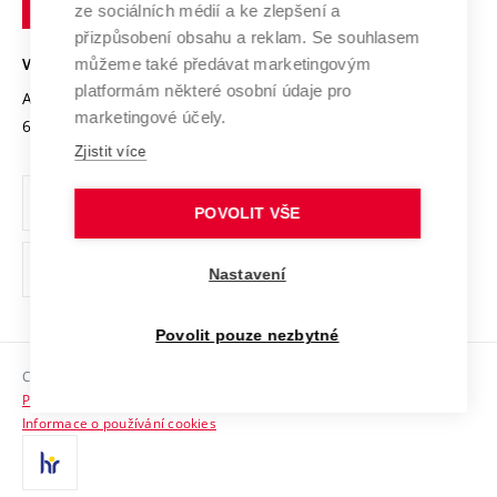
Mezinárodní dohody
ze sociálních médií a ke zlepšení a
Open Science
v
Bezpečná univerzita
přizpůsobení obsahu a reklam. Se souhlasem
Univerzitní sítě
Brně
Projekty
můžeme také předávat marketingovým
VYSOKÉ UČENÍ TECHNICKÉ V BRNĚ
Vyznamenání
platformám některé osobní údaje pro
Projekty ze strukturálních fondů
Antonínská 548/1
www.vut.cz
marketingové účely.
Organizační struktura
602 00 Brno
vut@vutbr.cz
Specifický výzkum
Zjistit více
Úřední deska
Ochrana osobních údajů
POVOLIT VŠE
(externí
Pracovní příležitosti
Nastavení
odkaz)
Podpora a rozvoj zaměstnanců a studujících
Povolit pouze nezbytné
Rovné příležitosti
Copyright © 2026 VUT
Sociální bezpečí
Prohlášení o přístupnosti
HR Award
Informace o používání cookies
Kontakty