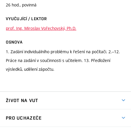
26 hod., povinná
VYUČUJÍCÍ / LEKTOR
prof. Ing. Miroslav Vořechovský, Ph.D.
OSNOVA
1. Zadání individuálního problému k řešení na počítači. 2.–12.
Práce na zadání v součinnosti s učitelem. 13. Předložení
výsledků, udělení zápočtu.
ŽIVOT NA VUT
Atmosféra VUT
PRO UCHAZEČE
Prostory školy
Proč na VUT