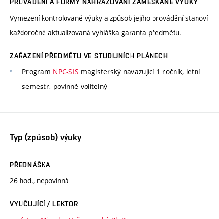
PROVÁDĚNÍ A FORMY NAHRAZOVÁNÍ ZAMEŠKANÉ VÝUKY
Vymezení kontrolované výuky a způsob jejího provádění stanoví
každoročně aktualizovaná vyhláška garanta předmětu.
ZAŘAZENÍ PŘEDMĚTU VE STUDIJNÍCH PLÁNECH
Program
NPC-SIS
magisterský navazující 1 ročník, letní
semestr, povinně volitelný
Typ (způsob) výuky
PŘEDNÁŠKA
26 hod., nepovinná
VYUČUJÍCÍ / LEKTOR