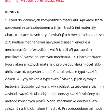
prof. Ing. Miroslav Vořechovský, Ph.D.
OSNOVA
1. Úvod do vláknových kompozitních materiálů. Aplikační sféra,
porovnání se železobetonem a jinými tradičními materiály.
Charakterizace hlavních rysů ovlivňujících mechanickou odezvu.
2. Osvětlení mechanismu navýšení disipační energie a
mechanismům přerozdělení vnitřních sil při postupném
porušování. Vazba na lomovou mechaniku. 3. Charakterizace
typů vláken a různých materiálů pro výrobu vláken (ocel, sklo,
uhlík, aramid, polyester apod). Charakterizace typů svazků
vláken. 4. Typy vláken a typy svazků vláken, jejich výroby a
testování. Způsoby uchycení, vliv rychlosti zatěžování a vliv míry
zavinutí svazků. 5. Klasický model odezvy svazků založený na
metodě konečných prvků. Model mechanické odezvy svazku
založený na třídících algoritmech. 6. Pravděpodobnostní model