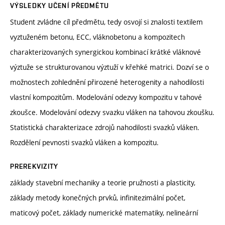
VÝSLEDKY UČENÍ PŘEDMĚTU
Student zvládne cíl předmětu, tedy osvojí si znalosti textilem
vyztuženém betonu, ECC, vláknobetonu a kompozitech
charakterizovaných synergickou kombinací krátké vláknové
výztuže se strukturovanou výztuží v křehké matrici. Dozví se o
možnostech zohlednění přirozené heterogenity a nahodilosti
vlastní kompozitům. Modelování odezvy kompozitu v tahové
zkoušce. Modelování odezvy svazku vláken na tahovou zkoušku.
Statistická charakterizace zdrojů nahodilosti svazků vláken.
Rozdělení pevnosti svazků vláken a kompozitu.
PREREKVIZITY
základy stavební mechaniky a teorie pružnosti a plasticity,
základy metody konečných prvků, infinitezimální počet,
maticový počet, základy numerické matematiky, nelineární