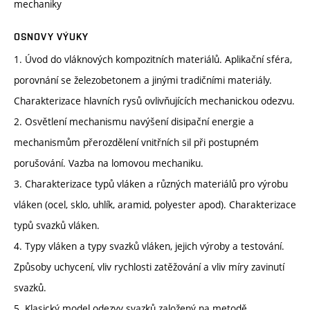
mechaniky
OSNOVY VÝUKY
1. Úvod do vláknových kompozitních materiálů. Aplikační sféra,
porovnání se železobetonem a jinými tradičními materiály.
Charakterizace hlavních rysů ovlivňujících mechanickou odezvu.
2. Osvětlení mechanismu navýšení disipační energie a
mechanismům přerozdělení vnitřních sil při postupném
porušování. Vazba na lomovou mechaniku.
3. Charakterizace typů vláken a různých materiálů pro výrobu
vláken (ocel, sklo, uhlík, aramid, polyester apod). Charakterizace
typů svazků vláken.
4. Typy vláken a typy svazků vláken, jejich výroby a testování.
Způsoby uchycení, vliv rychlosti zatěžování a vliv míry zavinutí
svazků.
5. Klasický model odezvy svazků založený na metodě