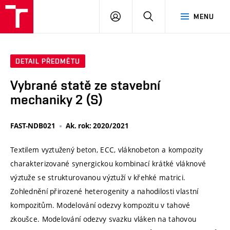
VUT
PŘIHLÁSIT
HLEDAT
MENU
SE
DETAIL PŘEDMĚTU
Vybrané statě ze stavební
mechaniky 2 (S)
FAST-NDB021
Ak. rok: 2020/2021
Textilem vyztužený beton, ECC, vláknobeton a kompozity
charakterizované synergickou kombinací krátké vláknové
výztuže se strukturovanou výztuží v křehké matrici.
Zohlednění přirozené heterogenity a nahodilosti vlastní
kompozitům. Modelování odezvy kompozitu v tahové
zkoušce. Modelování odezvy svazku vláken na tahovou