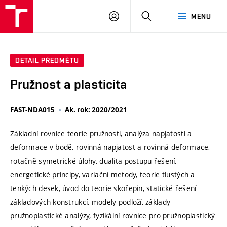
VUT
PŘIHLÁSIT
HLEDAT
MENU
SE
DETAIL PŘEDMĚTU
Pružnost a plasticita
FAST-NDA015
Ak. rok: 2020/2021
Základní rovnice teorie pružnosti, analýza napjatosti a
deformace v bodě, rovinná napjatost a rovinná deformace,
rotačně symetrické úlohy, dualita postupu řešení,
energetické principy, variační metody, teorie tlustých a
tenkých desek, úvod do teorie skořepin, statické řešení
základových konstrukcí, modely podloží, základy
pružnoplastické analýzy, fyzikální rovnice pro pružnoplastický