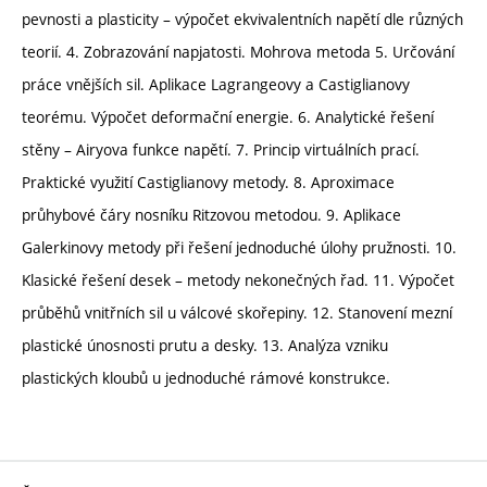
pevnosti a plasticity – výpočet ekvivalentních napětí dle různých
teorií. 4. Zobrazování napjatosti. Mohrova metoda 5. Určování
práce vnějších sil. Aplikace Lagrangeovy a Castiglianovy
teorému. Výpočet deformační energie. 6. Analytické řešení
stěny – Airyova funkce napětí. 7. Princip virtuálních prací.
Praktické využití Castiglianovy metody. 8. Aproximace
průhybové čáry nosníku Ritzovou metodou. 9. Aplikace
Galerkinovy metody při řešení jednoduché úlohy pružnosti. 10.
Klasické řešení desek – metody nekonečných řad. 11. Výpočet
průběhů vnitřních sil u válcové skořepiny. 12. Stanovení mezní
plastické únosnosti prutu a desky. 13. Analýza vzniku
plastických kloubů u jednoduché rámové konstrukce.