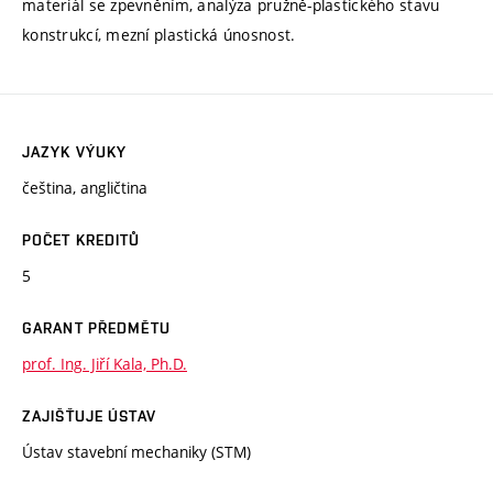
materiál se zpevněním, analýza pružně-plastického stavu
konstrukcí, mezní plastická únosnost.
JAZYK VÝUKY
čeština, angličtina
POČET KREDITŮ
5
GARANT PŘEDMĚTU
prof. Ing. Jiří Kala, Ph.D.
ZAJIŠŤUJE ÚSTAV
Ústav stavební mechaniky (STM)