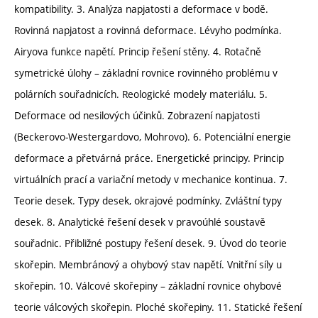
kompatibility. 3. Analýza napjatosti a deformace v bodě.
Rovinná napjatost a rovinná deformace. Lévyho podmínka.
Airyova funkce napětí. Princip řešení stěny. 4. Rotačně
symetrické úlohy – základní rovnice rovinného problému v
polárních souřadnicích. Reologické modely materiálu. 5.
Deformace od nesilových účinků. Zobrazení napjatosti
(Beckerovo-Westergardovo, Mohrovo). 6. Potenciální energie
deformace a přetvárná práce. Energetické principy. Princip
virtuálních prací a variační metody v mechanice kontinua. 7.
Teorie desek. Typy desek, okrajové podmínky. Zvláštní typy
desek. 8. Analytické řešení desek v pravoúhlé soustavě
souřadnic. Přibližné postupy řešení desek. 9. Úvod do teorie
skořepin. Membránový a ohybový stav napětí. Vnitřní síly u
skořepin. 10. Válcové skořepiny – základní rovnice ohybové
teorie válcových skořepin. Ploché skořepiny. 11. Statické řešení