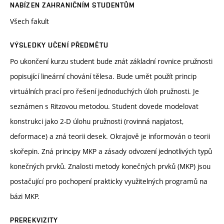
NABÍZEN ZAHRANIČNÍM STUDENTŮM
Všech fakult
VÝSLEDKY UČENÍ PŘEDMĚTU
Po ukončení kurzu student bude znát základní rovnice pružnosti
popisující lineární chování tělesa. Bude umět použít princip
virtuálních prací pro řešení jednoduchých úloh pružnosti. Je
seznámen s Ritzovou metodou. Student dovede modelovat
konstrukci jako 2-D úlohu pružnosti (rovinná napjatost,
deformace) a zná teorii desek. Okrajově je informován o teorii
skořepin. Zná principy MKP a zásady odvození jednotlivých typů
konečných prvků. Znalosti metody konečných prvků (MKP) jsou
postačující pro pochopení prakticky využitelných programů na
bázi MKP.
PREREKVIZITY