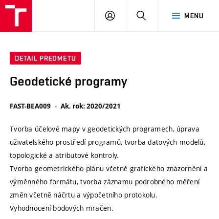
VUT
PŘIHLÁSIT
HLEDAT
MENU
SE
DETAIL PŘEDMĚTU
Geodetické programy
FAST-BEA009
Ak. rok: 2020/2021
Tvorba účelové mapy v geodetických programech, úprava
uživatelského prostředí programů, tvorba datových modelů,
topologické a atributové kontroly.
Tvorba geometrického plánu včetně grafického znázornění a
výměnného formátu, tvorba záznamu podrobného měření
změn včetně náčrtu a výpočetního protokolu.
Vyhodnocení bodových mračen.