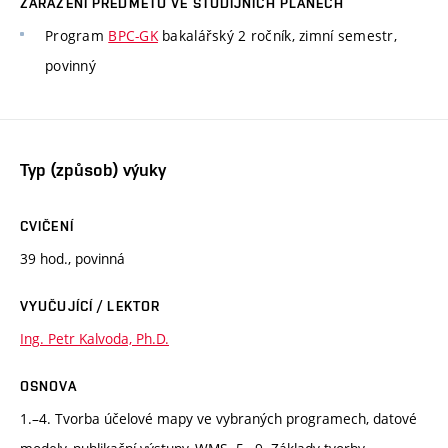
ZAŘAZENÍ PŘEDMĚTU VE STUDIJNÍCH PLÁNECH
Program
BPC-GK
bakalářský 2 ročník, zimní semestr,
povinný
Typ (způsob) výuky
CVIČENÍ
39 hod., povinná
VYUČUJÍCÍ / LEKTOR
Ing. Petr Kalvoda, Ph.D.
OSNOVA
1.–4. Tvorba účelové mapy ve vybraných programech, datové