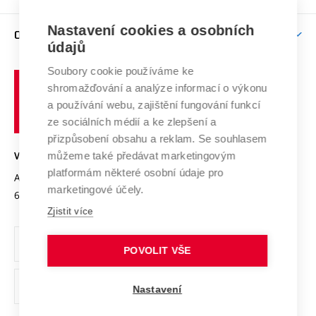
Brno
Podpora excelence
Závěrečné práce
Studium bez bariér
Zpracování osobních údajů uchazečů o studium
Firemní spolupráce
Mezinárodní vědecká rada
Nastavení cookies a osobních
O UNIVERZITĚ
Doktorské studium
Podpora podnikání
E-přihláška
údajů
Zahraniční spolupráce
Systém zajišťování kvality výzkumu
Profil univerzity
Spolupráce se školami
Soubory cookie používáme ke
Vysoké
Výzkumné infrastruktury
shromažďování a analýze informací o výkonu
Udržitelná univerzita
učení
Služby univerzity
Transfer znalostí
a používání webu, zajištění fungování funkcí
technické
Podnikavá univerzita / ContriBUTe
Mezinárodní dohody
ze sociálních médií a ke zlepšení a
Open Science
v
Bezpečná univerzita
přizpůsobení obsahu a reklam. Se souhlasem
Univerzitní sítě
Brně
Projekty
můžeme také předávat marketingovým
VYSOKÉ UČENÍ TECHNICKÉ V BRNĚ
Vyznamenání
platformám některé osobní údaje pro
Projekty ze strukturálních fondů
Antonínská 548/1
www.vut.cz
marketingové účely.
Organizační struktura
602 00 Brno
vut@vutbr.cz
Specifický výzkum
Zjistit více
Úřední deska
Ochrana osobních údajů
POVOLIT VŠE
(externí
Pracovní příležitosti
Nastavení
odkaz)
Podpora a rozvoj zaměstnanců a studujících