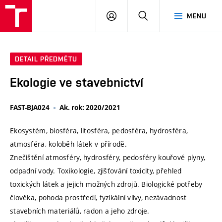
VUT
PŘIHLÁSIT
HLEDAT
MENU
SE
DETAIL PŘEDMĚTU
Ekologie ve stavebnictví
FAST-BJA024
Ak. rok: 2020/2021
Ekosystém, biosféra, litosféra, pedosféra, hydrosféra,
atmosféra, koloběh látek v přírodě.
Znečištění atmosféry, hydrosféry, pedosféry kouřové plyny,
odpadní vody. Toxikologie, zjišťování toxicity, přehled
toxických látek a jejich možných zdrojů. Biologické potřeby
člověka, pohoda prostředí, fyzikální vlivy, nezávadnost
stavebních materiálů, radon a jeho zdroje.