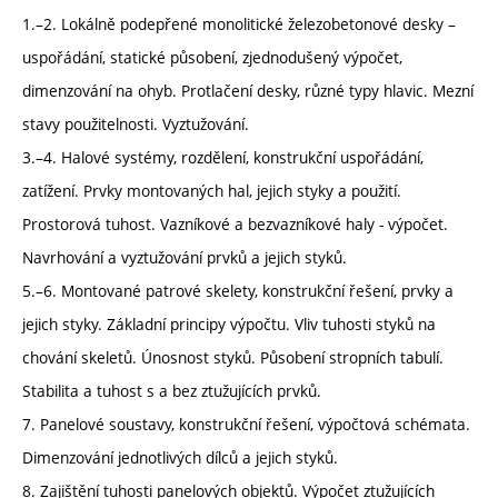
1.–2. Lokálně podepřené monolitické železobetonové desky –
uspořádání, statické působení, zjednodušený výpočet,
dimenzování na ohyb. Protlačení desky, různé typy hlavic. Mezní
stavy použitelnosti. Vyztužování.
3.–4. Halové systémy, rozdělení, konstrukční uspořádání,
zatížení. Prvky montovaných hal, jejich styky a použití.
Prostorová tuhost. Vazníkové a bezvazníkové haly - výpočet.
Navrhování a vyztužování prvků a jejich styků.
5.–6. Montované patrové skelety, konstrukční řešení, prvky a
jejich styky. Základní principy výpočtu. Vliv tuhosti styků na
chování skeletů. Únosnost styků. Působení stropních tabulí.
Stabilita a tuhost s a bez ztužujících prvků.
7. Panelové soustavy, konstrukční řešení, výpočtová schémata.
Dimenzování jednotlivých dílců a jejich styků.
8. Zajištění tuhosti panelových objektů. Výpočet ztužujících