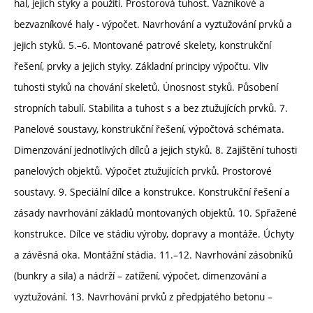
hal, jejich styky a použití. Prostorová tuhost. Vazníkové a
bezvazníkové haly - výpočet. Navrhování a vyztužování prvků a
jejich styků. 5.–6. Montované patrové skelety, konstrukční
řešení, prvky a jejich styky. Základní principy výpočtu. Vliv
tuhosti styků na chování skeletů. Únosnost styků. Působení
stropních tabulí. Stabilita a tuhost s a bez ztužujících prvků. 7.
Panelové soustavy, konstrukční řešení, výpočtová schémata.
Dimenzování jednotlivých dílců a jejich styků. 8. Zajištění tuhosti
panelových objektů. Výpočet ztužujících prvků. Prostorové
soustavy. 9. Speciální dílce a konstrukce. Konstrukční řešení a
zásady navrhování základů montovaných objektů. 10. Spřažené
konstrukce. Dílce ve stádiu výroby, dopravy a montáže. Úchyty
a závěsná oka. Montážní stádia. 11.–12. Navrhování zásobníků
(bunkry a sila) a nádrží – zatížení, výpočet, dimenzování a
vyztužování. 13. Navrhování prvků z předpjatého betonu –