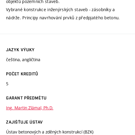
objektů pozemních staveb.
Vybrané konstrukce inženýrských staveb - zásobníky a
nádrže. Principy navrhování prvků z předpjatého betonu.
JAZYK VÝUKY
čeština, angličtina
POČET KREDITŮ
5
GARANT PŘEDMĚTU
Ing. Martin Zlámal, Ph.D.
ZAJIŠŤUJE ÚSTAV
Ústav betonových a zděných konstrukcí (BZK)