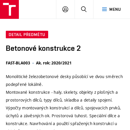
VUT
PŘIHLÁSIT
HLEDAT
MENU
SE
DETAIL PŘEDMĚTU
Betonové konstrukce 2
FAST-BLA003
Ak. rok: 2020/2021
Monolitické železobetonové desky působící ve dvou směrech
podepřené lokálně.
Montované konstrukce - haly, skelety, objekty z plošných a
prostorových dílců, typy dílců, skladba a detaily spojení.
Výpočty montovaných konstrukcí a dílců, spojovacích prvků,
úchytů a závěsných ok. Prostorová tuhost. Speciální dílce a
konstrukce. Navrhování a použití spřažených konstrukcí u