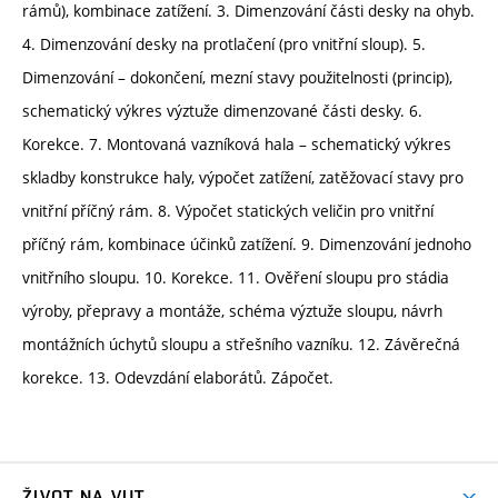
rámů), kombinace zatížení. 3. Dimenzování části desky na ohyb.
4. Dimenzování desky na protlačení (pro vnitřní sloup). 5.
Dimenzování – dokončení, mezní stavy použitelnosti (princip),
schematický výkres výztuže dimenzované části desky. 6.
Korekce. 7. Montovaná vazníková hala – schematický výkres
skladby konstrukce haly, výpočet zatížení, zatěžovací stavy pro
vnitřní příčný rám. 8. Výpočet statických veličin pro vnitřní
příčný rám, kombinace účinků zatížení. 9. Dimenzování jednoho
vnitřního sloupu. 10. Korekce. 11. Ověření sloupu pro stádia
výroby, přepravy a montáže, schéma výztuže sloupu, návrh
montážních úchytů sloupu a střešního vazníku. 12. Závěrečná
korekce. 13. Odevzdání elaborátů. Zápočet.
ŽIVOT NA VUT