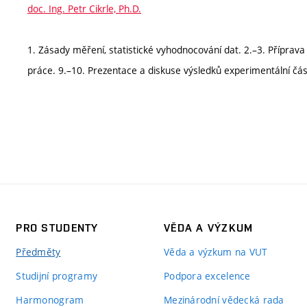
doc. Ing. Petr Cikrle, Ph.D.
1. Zásady měření, statistické vyhodnocování dat. 2.–3. Příprav
práce. 9.–10. Prezentace a diskuse výsledků experimentální čás
PRO STUDENTY
VĚDA A VÝZKUM
Předměty
Věda a výzkum na VUT
Studijní programy
Podpora excelence
Harmonogram
Mezinárodní vědecká rada