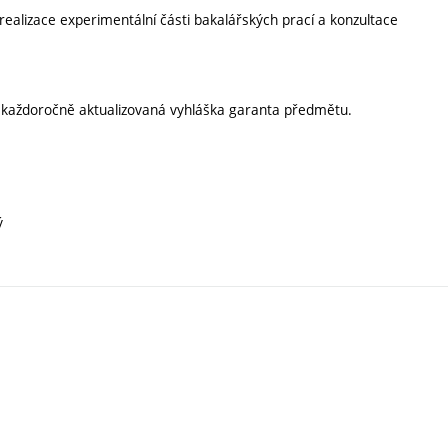
realizace experimentální části bakalářských prací a konzultace
í každoročně aktualizovaná vyhláška garanta předmětu.
ý