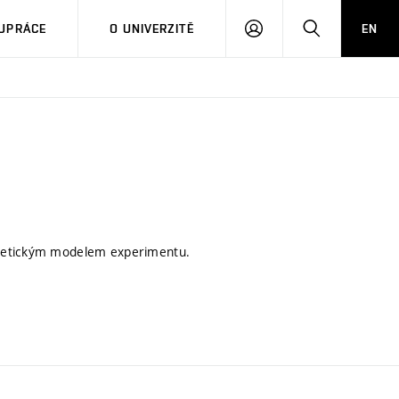
PŘIHLÁSIT
HLEDAT
UPRÁCE
O UNIVERZITĚ
EN
SE
oretickým modelem experimentu.