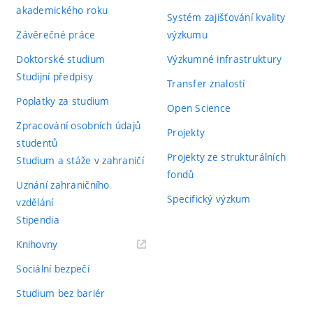
akademického roku
Systém zajišťování kvality
Závěrečné práce
výzkumu
Doktorské studium
Výzkumné infrastruktury
Studijní předpisy
Transfer znalostí
Poplatky za studium
Open Science
Zpracování osobních údajů
Projekty
studentů
Projekty ze strukturálních
Studium a stáže v zahraničí
fondů
Uznání zahraničního
Specifický výzkum
vzdělání
Stipendia
(externí
Knihovny
odkaz)
Sociální bezpečí
Studium bez bariér