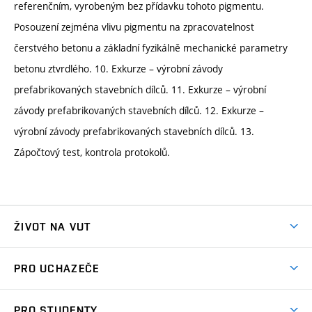
referenčním, vyrobeným bez přídavku tohoto pigmentu.
Posouzení zejména vlivu pigmentu na zpracovatelnost
čerstvého betonu a základní fyzikálně mechanické parametry
betonu ztvrdlého. 10. Exkurze – výrobní závody
prefabrikovaných stavebních dílců. 11. Exkurze – výrobní
závody prefabrikovaných stavebních dílců. 12. Exkurze –
výrobní závody prefabrikovaných stavebních dílců. 13.
Zápočtový test, kontrola protokolů.
ŽIVOT NA VUT
Atmosféra VUT
PRO UCHAZEČE
Prostory školy
Proč na VUT
Koleje
PRO STUDENTY