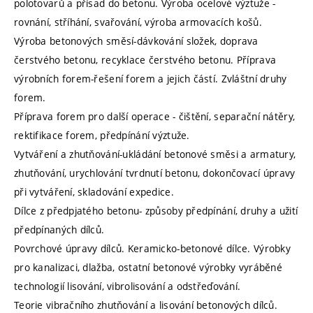
polotovarů a přísad do betonu. Výroba ocelové výztuže -
rovnání, stříhání, svařování, výroba armovacích košů.
Výroba betonových směsí-dávkování složek, doprava
čerstvého betonu, recyklace čerstvého betonu. Příprava
výrobních forem-řešení forem a jejich částí. Zvláštní druhy
forem.
Příprava forem pro další operace - čištění, separační nátěry,
rektifikace forem, předpínání výztuže.
Vytváření a zhutňování-ukládání betonové směsi a armatury,
zhutňování, urychlování tvrdnutí betonu, dokončovací úpravy
při vytváření, skladování expedice.
Dílce z předpjatého betonu- způsoby předpínání, druhy a užití
předpínaných dílců.
Povrchové úpravy dílců. Keramicko-betonové dílce. Výrobky
pro kanalizaci, dlažba, ostatní betonové výrobky vyráběné
technologií lisování, vibrolisování a odstřeďování.
Teorie vibračního zhutňování a lisování betonových dílců.