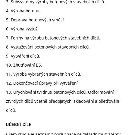
3. Subsystémy výroby betonových stavebních dílců.
4. Výroba betonu.
5. Doprava betonových směsí.
6. Výroba výztuží.
7. Formy na výrobu betonových stavebních dílců.
8. Vyztužování betonových stavebních dílců.
9. Vytváření dílců.
10. Zhutňování BS.
11. Výroba vybraných stavebních dílců.
12. Dokončovací úpravy při vytváření.
13. Urychlování tvrdnutí betonových dílců. Odformování
ztvrdlých dílců včetně předpjatých, skladování a ošetřování
dílců.
UČEBNÍ CÍLE
Cílem studia je seznámit posluchače se základnímí systémy