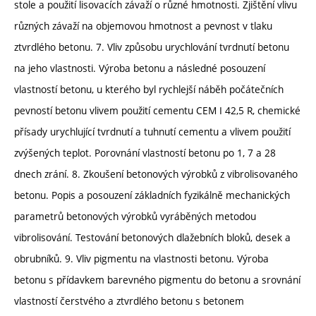
stole a použití lisovacích závaží o různé hmotnosti. Zjištění vlivu
různých závaží na objemovou hmotnost a pevnost v tlaku
ztvrdlého betonu. 7. Vliv způsobu urychlování tvrdnutí betonu
na jeho vlastnosti. Výroba betonu a následné posouzení
vlastností betonu, u kterého byl rychlejší náběh počátečních
pevností betonu vlivem použití cementu CEM I 42,5 R, chemické
přísady urychlující tvrdnutí a tuhnutí cementu a vlivem použití
zvýšených teplot. Porovnání vlastností betonu po 1, 7 a 28
dnech zrání. 8. Zkoušení betonových výrobků z vibrolisovaného
betonu. Popis a posouzení základních fyzikálně mechanických
parametrů betonových výrobků vyráběných metodou
vibrolisování. Testování betonových dlažebních bloků, desek a
obrubníků. 9. Vliv pigmentu na vlastnosti betonu. Výroba
betonu s přídavkem barevného pigmentu do betonu a srovnání
vlastností čerstvého a ztvrdlého betonu s betonem