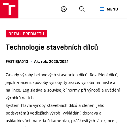
VUT
PŘIHLÁSIT
HLEDAT
MENU
SE
DETAIL PŘEDMĚTU
Technologie stavebních dílců
FAST-BJA013
Ak. rok: 2020/2021
Zásady výroby betonových stavebních dílců. Rozdělení dílců,
jejich značení, způsoby výroby, typizace, výroba na místě a
na lince. Legislativa a související normy při výrobě a uvádění
výrobků na trh.
Systém hlavní výroby stavebních dílců a členění jeho
podsystémů vedlejších výrob. Vykládání, doprava a
uskladňování materiálů-kameniva, práškovitých látek, oceli,