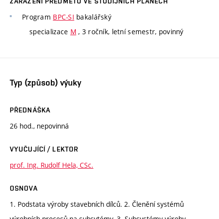
ZAŘAZENÍ PŘEDMĚTU VE STUDIJNÍCH PLÁNECH
Program
BPC-SI
bakalářský
specializace
M
, 3 ročník, letní semestr, povinný
Typ (způsob) výuky
PŘEDNÁŠKA
26 hod., nepovinná
VYUČUJÍCÍ / LEKTOR
prof. Ing. Rudolf Hela, CSc.
OSNOVA
1. Podstata výroby stavebních dílců. 2. Členění systémů
výrobních procesů na subsytémy. 3. Subsystémy výroby