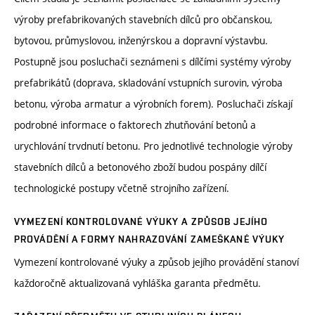
výroby prefabrikovaných stavebních dílců pro občanskou,
bytovou, průmyslovou, inženýrskou a dopravní výstavbu.
Postupně jsou posluchači seznámeni s dílčími systémy výroby
prefabrikátů (doprava, skladování vstupních surovin, výroba
betonu, výroba armatur a výrobních forem). Posluchači získají
podrobné informace o faktorech zhutňování betonů a
urychlování trvdnutí betonu. Pro jednotlivé technologie výroby
stavebních dílců a betonového zboží budou pospány dílčí
technologické postupy včetně strojního zařízení.
VYMEZENÍ KONTROLOVANÉ VÝUKY A ZPŮSOB JEJÍHO
PROVÁDĚNÍ A FORMY NAHRAZOVÁNÍ ZAMEŠKANÉ VÝUKY
Vymezení kontrolované výuky a způsob jejího provádění stanoví
každoročně aktualizovaná vyhláška garanta předmětu.