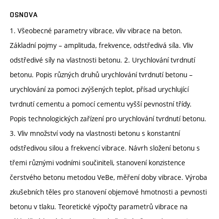
OSNOVA
1. Všeobecné parametry vibrace, vliv vibrace na beton.
Základní pojmy – amplituda, frekvence, odstředivá síla. Vliv
odstředivé síly na vlastnosti betonu. 2. Urychlování tvrdnutí
betonu. Popis různých druhů urychlování tvrdnutí betonu –
urychlování za pomoci zvýšených teplot, přísad urychlující
tvrdnutí cementu a pomocí cementu vyšší pevnostní třídy.
Popis technologických zařízení pro urychlování tvrdnutí betonu.
3. Vliv množství vody na vlastnosti betonu s konstantní
odstředivou silou a frekvencí vibrace. Návrh složení betonu s
třemi různými vodními součiniteli, stanovení konzistence
čerstvého betonu metodou VeBe, měření doby vibrace. Výroba
zkušebních těles pro stanovení objemové hmotnosti a pevnosti
betonu v tlaku. Teoretické výpočty parametrů vibrace na