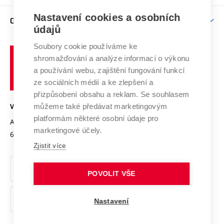
Závěrečné práce
Studium bez bariér
Zpracování osobních údajů uchazečů o studium
Firemní spolupráce
Mezinárodní vědecká rada
Nastavení cookies a osobních
O UNIVERZITĚ
Doktorské studium
Podpora podnikání
E-přihláška
údajů
Zahraniční spolupráce
Systém zajišťování kvality výzkumu
Profil univerzity
Spolupráce se školami
Soubory cookie používáme ke
Vysoké
Výzkumné infrastruktury
shromažďování a analýze informací o výkonu
Udržitelná univerzita
učení
Služby univerzity
Transfer znalostí
a používání webu, zajištění fungování funkcí
technické
Podnikavá univerzita / ContriBUTe
Mezinárodní dohody
ze sociálních médií a ke zlepšení a
Open Science
v
Bezpečná univerzita
přizpůsobení obsahu a reklam. Se souhlasem
Univerzitní sítě
Brně
Projekty
můžeme také předávat marketingovým
VYSOKÉ UČENÍ TECHNICKÉ V BRNĚ
Vyznamenání
platformám některé osobní údaje pro
Projekty ze strukturálních fondů
Antonínská 548/1
www.vut.cz
marketingové účely.
Organizační struktura
602 00 Brno
vut@vutbr.cz
Specifický výzkum
Zjistit více
Úřední deska
Ochrana osobních údajů
POVOLIT VŠE
(externí
Pracovní příležitosti
Nastavení
odkaz)
Podpora a rozvoj zaměstnanců a studujících