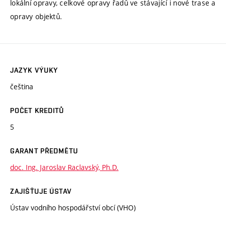
lokální opravy, celkové opravy řadů ve stávající i nové trase a
opravy objektů.
JAZYK VÝUKY
čeština
POČET KREDITŮ
5
GARANT PŘEDMĚTU
doc. Ing. Jaroslav Raclavský, Ph.D.
ZAJIŠŤUJE ÚSTAV
Ústav vodního hospodářství obcí (VHO)