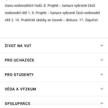
stavu vodovodních řadů. 8. Projekt – Sanace vybrané části
vodovodní sítě 1. 9. Projekt – Sanace vybrané části vodovodní
sítě 2. 10. Praktické ukázky ze staveb – diskuse. 11. Zápočet.
ŽIVOT NA VUT
Atmosféra VUT
PRO UCHAZEČE
Prostory školy
Proč na VUT
Koleje
PRO STUDENTY
Studijní programy
Stravování
Předměty
Studijní předpisy
Studium a stáže v zahraničí
Stipendia
Dny otevřených dveří
VĚDA A VÝZKUM
Sport na VUT
(externí
Studijní programy
Poplatky za studium
Uznání zahraničního vzdělání
Knihovny
Aktivity pro juniory
Studentský život
odkaz)
Věda a výzkum na VUT
Harmonogram akademického roku
Zpracování osobních údajů studentů
Sociální bezpečí
SPOLUPRÁCE
Celoživotní vzdělávání
Brno
Podpora excelence