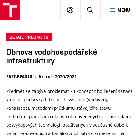
VUT
PŘIHLÁSIT
HLEDAT
MENU
SE
DETAIL PŘEDMĚTU
Obnova vodohospodářské
infrastruktury
FAST-BPA010
Ak. rok: 2020/2021
Předmět se zabývá problematiku koncepčního řešení sanace
vodohospodářských trubních systémů (vodovody,
kanalizace), metodami průzkumu stávajícího stavu,
metodami plánování rekonstrukcí uvedených sítí, metodami
bezvýkopových technologií používaných v současné době k
sanaci vodovodních a kanalizačních sítí se zaměřením na