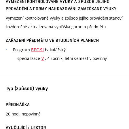
VYMEZENÍ KONTROLOVANÉ VÝUKY A ZPŮSOB JEJÍHO
PROVÁDĚNÍ A FORMY NAHRAZOVÁNÍ ZAMEŠKANÉ VÝUKY
Vymezení kontrolované výuky a způsob jejího provádění stanoví
každoročně aktualizovaná vyhláška garanta předmětu.
ZAŘAZENÍ PŘEDMĚTU VE STUDIJNÍCH PLÁNECH
Program
BPC-SI
bakalářský
specializace
V
, 4 ročník, letní semestr, povinný
Typ (způsob) výuky
PŘEDNÁŠKA
26 hod., nepovinná
VYUČUJÍCÍ / LEKTOR