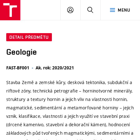
VUT
PŘIHLÁSIT
HLEDAT
MENU
SE
DETAIL PŘEDMĚTU
Geologie
FAST-BF001
Ak. rok: 2020/2021
Stavba Země a zemské kůry, desková tektonika, subdukční a
riftové zóny, technická petrografie – horninotvorné minerály,
struktury a textury hornin a jejich vliv na vlastnosti hornin,
magmatické, sedimentární a metamorfované horniny – jejich
vznik, klasifikace, vlastnosti a jejich využití ve stavební praxi
(drcené kamenivo, stavební a dekorační kámen), hodnocení
základových půd tvořených magmatickými, sedimentárními a