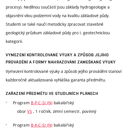
procesy). Nedílnou součástí jsou základy hydrogeologie a
objasnění vlivu podzemní vody na kvalitu základové půdy.
Studenti se také naučí metodicky zpracovat stavebně
geologický průzkum základové půdy pro I. geotechnickou
kategorii.
VYMEZENÍ KONTROLOVANÉ VÝUKY A ZPŮSOB JEJÍHO
PROVÁDĚNÍ A FORMY NAHRAZOVÁNÍ ZAMEŠKANÉ VÝUKY
Vymezení kontrolované výuky a způsob jejího provádění stanoví
každoročně aktualizovaná vyhláška garanta předmětu.
ZAŘAZENÍ PŘEDMĚTU VE STUDIJNÍCH PLÁNECH
Program
B-P-C-SI (N)
bakalářský
obor
VS
, 1 ročník, zimní semestr, povinný
Program
B-K-C-SI (N)
bakalářský