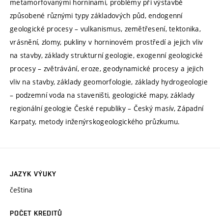
metamorfovanými horninami, problémy při výstavbě
způsobené různými typy základových půd, endogenní
geologické procesy – vulkanismus, zemětřesení, tektonika,
vrásnění, zlomy, pukliny v horninovém prostředí a jejich vliv
na stavby, základy strukturní geologie, exogenní geologické
procesy – zvětrávání, eroze, geodynamické procesy a jejich
vliv na stavby, základy geomorfologie, základy hydrogeologie
– podzemní voda na staveništi, geologické mapy, základy
regionální geologie České republiky – Český masív, Západní
Karpaty, metody inženýrskogeologického průzkumu.
JAZYK VÝUKY
čeština
POČET KREDITŮ