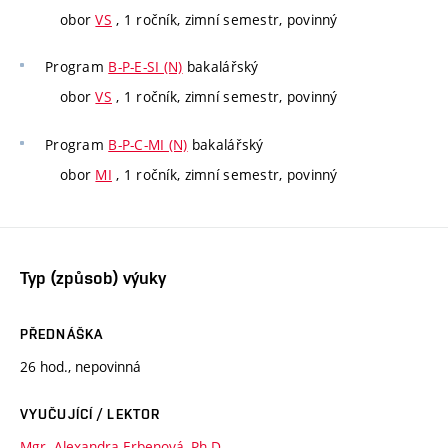
obor
VS
, 1 ročník, zimní semestr, povinný
Program
B-P-E-SI (N)
bakalářský
obor
VS
, 1 ročník, zimní semestr, povinný
Program
B-P-C-MI (N)
bakalářský
obor
MI
, 1 ročník, zimní semestr, povinný
Typ (způsob) výuky
PŘEDNÁŠKA
26 hod., nepovinná
VYUČUJÍCÍ / LEKTOR
Mgr. Alexandra Erbenová, Ph.D.