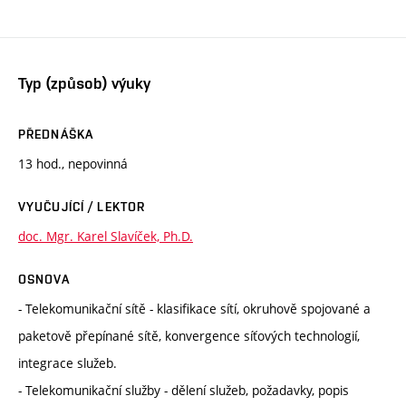
Typ (způsob) výuky
PŘEDNÁŠKA
13 hod., nepovinná
VYUČUJÍCÍ / LEKTOR
doc. Mgr. Karel Slavíček, Ph.D.
OSNOVA
- Telekomunikační sítě - klasifikace sítí, okruhově spojované a
paketově přepínané sítě, konvergence síťových technologií,
integrace služeb.
- Telekomunikační služby - dělení služeb, požadavky, popis