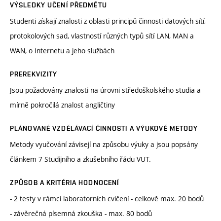
VÝSLEDKY UČENÍ PŘEDMĚTU
Studenti získají znalosti z oblasti principů činnosti datových sítí,
protokolových sad, vlastností různých typů sítí LAN, MAN a
WAN, o Internetu a jeho službách
PREREKVIZITY
Jsou požadovány znalosti na úrovni středoškolského studia a
mírně pokročilá znalost angličtiny
PLÁNOVANÉ VZDĚLÁVACÍ ČINNOSTI A VÝUKOVÉ METODY
Metody vyučování závisejí na způsobu výuky a jsou popsány
článkem 7 Studijního a zkušebního řádu VUT.
ZPŮSOB A KRITÉRIA HODNOCENÍ
- 2 testy v rámci laboratorních cvičení - celkově max. 20 bodů
- závěrečná písemná zkouška - max. 80 bodů