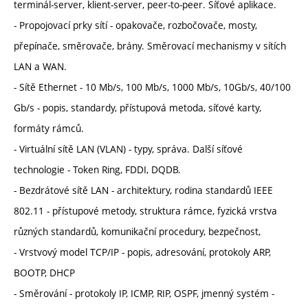
terminál-server, klient-server, peer-to-peer. Síťové aplikace.
- Propojovací prky sítí - opakovače, rozbočovače, mosty,
přepínače, směrovače, brány. Směrovací mechanismy v sítích
LAN a WAN.
- Sítě Ethernet - 10 Mb/s, 100 Mb/s, 1000 Mb/s, 10Gb/s, 40/100
Gb/s - popis, standardy, přístupová metoda, síťové karty,
formáty rámců.
- Virtuální sítě LAN (VLAN) - typy, správa. Další síťové
technologie - Token Ring, FDDI, DQDB.
- Bezdrátové sítě LAN - architektury, rodina standardů IEEE
802.11 - přístupové metody, struktura rámce, fyzická vrstva
různých standardů, komunikační procedury, bezpečnost,
- Vrstvový model TCP/IP - popis, adresování, protokoly ARP,
BOOTP, DHCP
- Směrování - protokoly IP, ICMP, RIP, OSPF, jmenný systém -