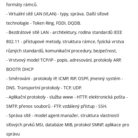
formáty rámců.
- Virtuální sítě LAN (VLAN) - typy, správa. Další síťové
technologie - Token Ring, FDDI, DQDB.
- Bezdrátové sítě LAN - architektury, rodina standardů IEEE
802.11 - přístupové metody, struktura rámce, fyzická vrstva
různých standardů, komunikační procedury, bezpečnost,
- Vrstvový model TCP/IP - popis, adresování, protokoly ARP,
BOOTP, DHCP
- Směrování - protokoly IP, ICMP, RIP, OSPF, jmenný systém -
DNS. Transportní protokoly - TCP, UDP.
- Aplikační protokoly - služba www - HTTP, elektronická pošta -
SMTP, přenos souborů - FTP, vzdálený přístup - SSH.
- Správa sítě - model agent-manažer, struktura vlastností
síťových prvků MSI, databáze MIB, protokol SMNP, aplikace pro
správu