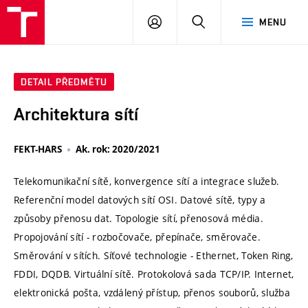
VUT
PŘIHLÁSIT
HLEDAT
MENU
SE
DETAIL PŘEDMĚTU
Architektura sítí
FEKT-HARS
Ak. rok: 2020/2021
Telekomunikační sítě, konvergence sítí a integrace služeb.
Referenční model datových sítí OSI. Datové sítě, typy a
způsoby přenosu dat. Topologie sítí, přenosová média.
Propojování sítí - rozbočovače, přepínače, směrovače.
Směrování v sítích. Síťové technologie - Ethernet, Token Ring,
FDDI, DQDB. Virtuální sítě. Protokolová sada TCP/IP. Internet,
elektronická pošta, vzdálený přístup, přenos souborů, služba