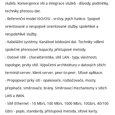
služeb. Konvergence sítí a integrace služeb - důvody, podmínky,
techniky přenosu dat.
- Referenční model ISO/OSI - vrstvy, jejich funkce. Spojově
orientované a nespojově orientované služby, spolehlivé a
nespolehlivé služby.
- Kabelážní systémy. Kanálové kódování dat. Techniky sdílení
společné přenosové kapacity, přístupové metody.
- Datové sítě - charakteristika, sítě LAN - typy, vlastnosti,
topologie, prvky sítě. Výpočetní architektury v datových sítích:
terminál-server, klient-server, peer-to-peer. Síťové aplikace.
- Propojovací prky sítí - opakovače, rozbočovače, mosty,
přepínače, směrovače, brány. Směrovací mechanismy v sítích
LAN a WAN.
- Sítě Ethernet - 10 Mb/s, 100 Mb/s, 1000 Mb/s, 10Gb/s, 40/100
Gb/s - popis, standardy, přístupová metoda, síťové karty,