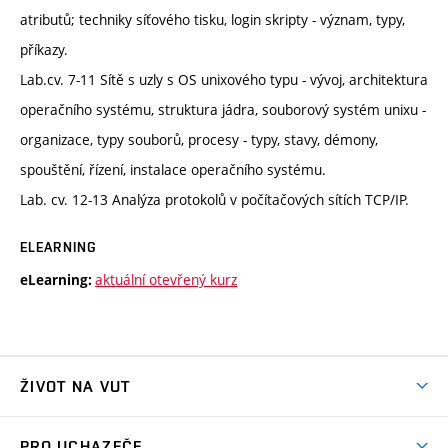
atributů; techniky síťového tisku, login skripty - význam, typy,
příkazy.
Lab.cv. 7-11 Sítě s uzly s OS unixového typu - vývoj, architektura
operačního systému, struktura jádra, souborový systém unixu -
organizace, typy souborů, procesy - typy, stavy, démony,
spouštění, řízení, instalace operačního systému.
Lab. cv. 12-13 Analýza protokolů v počítačových sítích TCP/IP.
ELEARNING
aktuální otevřený kurz
eLearning:
ŽIVOT NA VUT
Atmosféra VUT
PRO UCHAZEČE