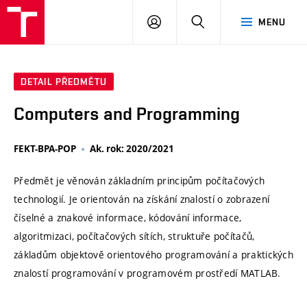
VUT
PŘIHLÁSIT
HLEDAT
MENU
SE
DETAIL PŘEDMĚTU
Computers and Programming
FEKT-BPA-POP
Ak. rok: 2020/2021
Předmět je věnován základním principům počítačových
technologií. Je orientován na získání znalostí o zobrazení
číselné a znakové informace, kódování informace,
algoritmizaci, počítačových sítích, struktuře počítačů,
základům objektově orientového programování a praktických
znalostí programování v programovém prostředí MATLAB.