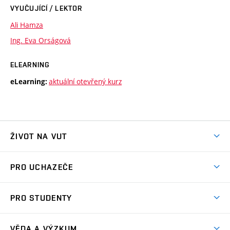
VYUČUJÍCÍ / LEKTOR
Ali Hamza
Ing. Eva Orságová
ELEARNING
aktuální otevřený kurz
eLearning:
ŽIVOT NA VUT
Atmosféra VUT
PRO UCHAZEČE
Prostory školy
Proč na VUT
Koleje
PRO STUDENTY
Studijní programy
Stravování
Předměty
Studijní předpisy
Studium a stáže v zahraničí
Stipendia
Dny otevřených dveří
VĚDA A VÝZKUM
Sport na VUT