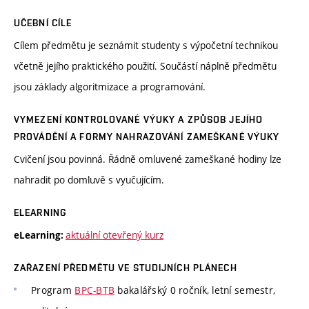
UČEBNÍ CÍLE
Cílem předmětu je seznámit studenty s výpočetní technikou
včetně jejího praktického použití. Součástí náplně předmětu
jsou základy algoritmizace a programování.
VYMEZENÍ KONTROLOVANÉ VÝUKY A ZPŮSOB JEJÍHO
PROVÁDĚNÍ A FORMY NAHRAZOVÁNÍ ZAMEŠKANÉ VÝUKY
Cvičení jsou povinná. Řádně omluvené zameškané hodiny lze
nahradit po domluvě s vyučujícím.
ELEARNING
aktuální otevřený kurz
eLearning:
ZAŘAZENÍ PŘEDMĚTU VE STUDIJNÍCH PLÁNECH
Program
BPC-BTB
bakalářský 0 ročník, letní semestr,