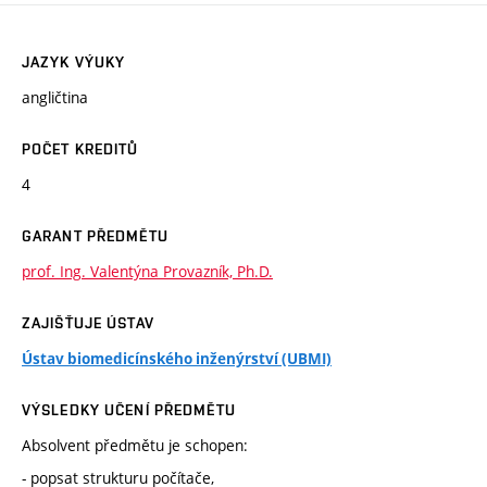
JAZYK VÝUKY
angličtina
POČET KREDITŮ
4
GARANT PŘEDMĚTU
prof. Ing. Valentýna Provazník, Ph.D.
ZAJIŠŤUJE ÚSTAV
Ústav biomedicínského inženýrství (UBMI)
VÝSLEDKY UČENÍ PŘEDMĚTU
Absolvent předmětu je schopen:
- popsat strukturu počítače,