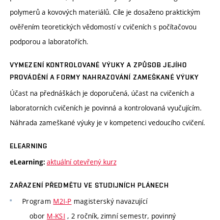
polymerů a kovových materiálů. Cíle je dosaženo praktickým
ověřením teoretických vědomostí v cvičeních s počítačovou
podporou a laboratořích.
VYMEZENÍ KONTROLOVANÉ VÝUKY A ZPŮSOB JEJÍHO
PROVÁDĚNÍ A FORMY NAHRAZOVÁNÍ ZAMEŠKANÉ VÝUKY
Účast na přednáškách je doporučená, účast na cvičeních a
laboratorních cvičeních je povinná a kontrolovaná vyučujícím.
Náhrada zameškané výuky je v kompetenci vedoucího cvičení.
ELEARNING
aktuální otevřený kurz
eLearning:
ZAŘAZENÍ PŘEDMĚTU VE STUDIJNÍCH PLÁNECH
Program
M2I-P
magisterský navazující
obor
M-KSI
, 2 ročník, zimní semestr, povinný