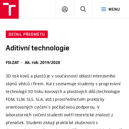
VUT
PŘIHLÁSIT
HLEDAT
MENU
SE
DETAIL PŘEDMĚTU
Aditivní technologie
FSI-ZAT
Ak. rok: 2019/2020
3D tisk kovů a plastů je v současnosti oblastí intenzivního
zájmů vědců i firem. Kurz seznamuje studenty s progresivní
technologií 3D tisku kovových a plastových dílů (technologie
FDM, SLM, SLS, SLA, atd.) prostřednictvím prakticky
orientovaných cvičení s počítačovou podporou. V
laboratorních cvičení studenti ověří teoretické znalosti z
přenášek. Studenti získají praktické zkušenosti s