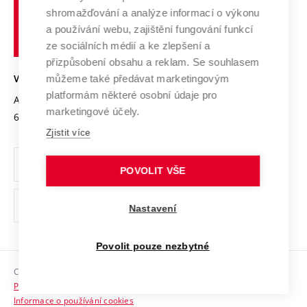
Vysoké
Výzkumné infrastruktury
shromažďování a analýze informací o výkonu
Udržitelná univerzita
učení
Služby univerzity
Transfer znalostí
a používání webu, zajištění fungování funkcí
technické
Podnikavá univerzita / ContriBUTe
Mezinárodní dohody
ze sociálních médií a ke zlepšení a
Open Science
v
Bezpečná univerzita
přizpůsobení obsahu a reklam. Se souhlasem
Univerzitní sítě
Brně
Projekty
můžeme také předávat marketingovým
VYSOKÉ UČENÍ TECHNICKÉ V BRNĚ
Vyznamenání
platformám některé osobní údaje pro
Projekty ze strukturálních fondů
Antonínská 548/1
www.vut.cz
marketingové účely.
Organizační struktura
602 00 Brno
vut@vutbr.cz
Specifický výzkum
Zjistit více
Úřední deska
Ochrana osobních údajů
POVOLIT VŠE
(externí
Pracovní příležitosti
Nastavení
odkaz)
Podpora a rozvoj zaměstnanců a studujících
Povolit pouze nezbytné
Rovné příležitosti
Copyright © 2026 VUT
Sociální bezpečí
Prohlášení o přístupnosti
HR Award
Informace o používání cookies