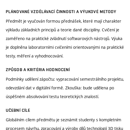
PLÁNOVANÉ VZDĚLÁVACÍ ČINNOSTI A VÝUKOVÉ METODY
Předmět je vyučován formou přednášek, které mají charakter
výkladu základních principů a teorie dané disciplíny. Cvičení je
zaměřeno na praktické zvládnutí softwarových nástrojů. Výuka
je doplněna laboratorními cvičeními orientovanými na praktické
testy, měření a vyhodnocování.
ZPŮSOB A KRITÉRIA HODNOCENÍ
Podmínky udělení zápočtu: vypracování semestrálního projektu,
odevzdání dat v digitální formě. Zkouška: bude udělena po
úspěšném absolvování testu teoretických znalostí.
UČEBNÍ CÍLE
Globálním cílem předmětu je seznámit studenty s kompletním
procesem návrhu, zpracování a výroby dílů technologií 3D tisku