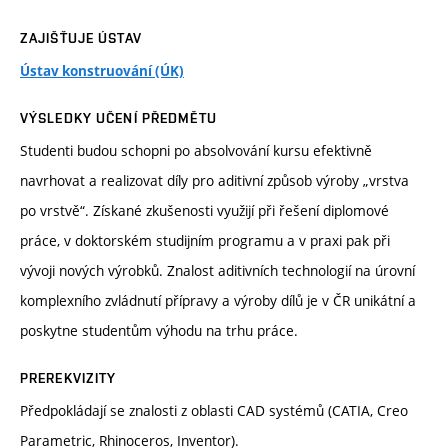
ZAJIŠŤUJE ÚSTAV
Ústav konstruování (ÚK)
VÝSLEDKY UČENÍ PŘEDMĚTU
Studenti budou schopni po absolvování kursu efektivně
navrhovat a realizovat díly pro aditivní způsob výroby „vrstva
po vrstvě“. Získané zkušenosti využijí při řešení diplomové
práce, v doktorském studijním programu a v praxi pak při
vývoji nových výrobků. Znalost aditivních technologií na úrovní
komplexního zvládnutí přípravy a výroby dílů je v ČR unikátní a
poskytne studentům výhodu na trhu práce.
PREREKVIZITY
Předpokládají se znalosti z oblasti CAD systémů (CATIA, Creo
Parametric, Rhinoceros, Inventor).