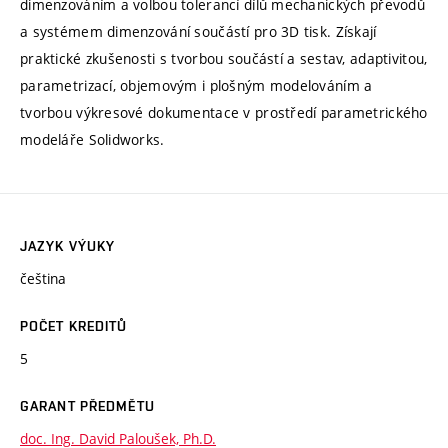
dimenzováním a volbou tolerancí dílů mechanických převodů
a systémem dimenzování součástí pro 3D tisk. Získají
praktické zkušenosti s tvorbou součástí a sestav, adaptivitou,
parametrizací, objemovým i plošným modelováním a
tvorbou výkresové dokumentace v prostředí parametrického
modeláře Solidworks.
JAZYK VÝUKY
čeština
POČET KREDITŮ
5
GARANT PŘEDMĚTU
doc. Ing. David Paloušek, Ph.D.