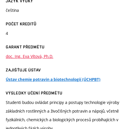
JAZYK VÝUKY
čeština
POČET KREDITŮ
4
GARANT PŘEDMĚTU
doc. Ing. Eva Vítová, Ph.D.
ZAJIŠŤUJE ÚSTAV
Ústav chemie potravin a biotechnologií (ÚCHPBT)
VÝSLEDKY UČENÍ PŘEDMĚTU
Studenti budou ovládat principy a postupy technologie výroby
základních rostlinných a živočišných potravin a nápojů, včetně
fyzikálních, chemických a biologických procesů probíhajících v
jednotlivých fázích výroby.