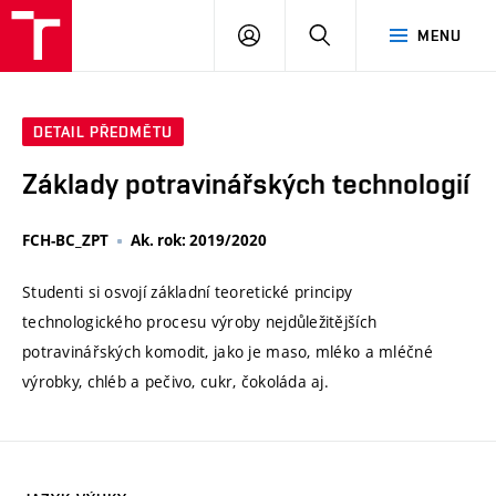
VUT
PŘIHLÁSIT
HLEDAT
MENU
SE
DETAIL PŘEDMĚTU
Základy potravinářských technologií
FCH-BC_ZPT
Ak. rok: 2019/2020
Studenti si osvojí základní teoretické principy
technologického procesu výroby nejdůležitějších
potravinářských komodit, jako je maso, mléko a mléčné
výrobky, chléb a pečivo, cukr, čokoláda aj.