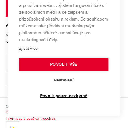
učení
Služby univerzity
Transfer znalostí
a používání webu, zajištění fungování funkcí
technické
Podnikavá univerzita / ContriBUTe
Mezinárodní dohody
ze sociálních médií a ke zlepšení a
Open Science
v
Bezpečná univerzita
přizpůsobení obsahu a reklam. Se souhlasem
Univerzitní sítě
Brně
Projekty
můžeme také předávat marketingovým
VYSOKÉ UČENÍ TECHNICKÉ V BRNĚ
Vyznamenání
platformám některé osobní údaje pro
Projekty ze strukturálních fondů
Antonínská 548/1
www.vut.cz
marketingové účely.
Organizační struktura
602 00 Brno
vut@vutbr.cz
Specifický výzkum
Zjistit více
Úřední deska
Ochrana osobních údajů
POVOLIT VŠE
(externí
Pracovní příležitosti
Nastavení
odkaz)
Podpora a rozvoj zaměstnanců a studujících
Povolit pouze nezbytné
Rovné příležitosti
Copyright © 2026 VUT
Sociální bezpečí
Prohlášení o přístupnosti
HR Award
Informace o používání cookies