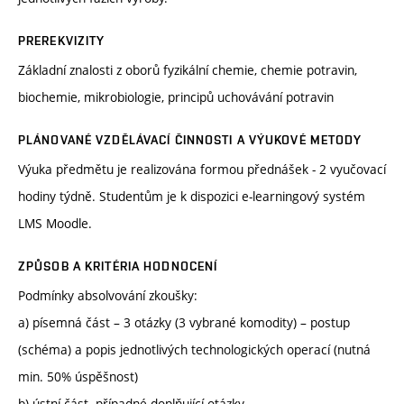
PREREKVIZITY
Základní znalosti z oborů fyzikální chemie, chemie potravin,
biochemie, mikrobiologie, principů uchovávání potravin
PLÁNOVANÉ VZDĚLÁVACÍ ČINNOSTI A VÝUKOVÉ METODY
Výuka předmětu je realizována formou přednášek - 2 vyučovací
hodiny týdně. Studentům je k dispozici e-learningový systém
LMS Moodle.
ZPŮSOB A KRITÉRIA HODNOCENÍ
Podmínky absolvování zkoušky:
a) písemná část – 3 otázky (3 vybrané komodity) – postup
(schéma) a popis jednotlivých technologických operací (nutná
min. 50% úspěšnost)
b) ústní část- případné doplňující otázky