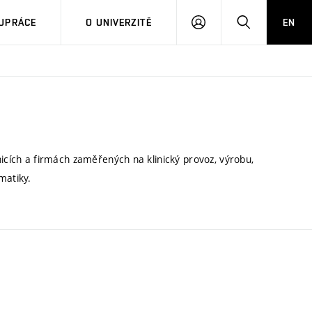
PŘIHLÁSIT
HLEDAT
UPRÁCE
O UNIVERZITĚ
EN
SE
nicích a firmách zaměřených na klinický provoz, výrobu,
matiky.