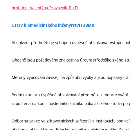
prof. Ing. Valentýna Provazník, Ph.D.
Ústav biomedicínského inženýrství (UBMI)
Absolvent předmětu je schopen úspěšně absolvovat vstupní poh
Obecně jsou požadovány znalosti na úrovni středoškolského stu
Metody vyučování závisejí na způsobu výuky a jsou popsány člá
Podmínkou pro úspěšné absolvování předmětu je odpracování 16
započtena na konci posledního ročníku bakalářského studia po p
Odborná praxe ve zdravotnických zařízeních, institucích, podnic
obchod v oblasti biomedicínské techniky a bioinformatiky. Praxi l