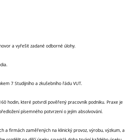
ovor a vyřešit zadané odborné úlohy.
dia.
nkem 7 Studijního a zkušebního řádu VUT.
0 hodin, které potvrdí pověřený pracovník podniku. Praxe je
ředložení písemného potvrzení o jejím absolvování.
ích a firmách zaměřených na klinický provoz, výrobu, výzkum, a
ze rozdělit na dílčí úseky, souvislá doba trvání každého úseku