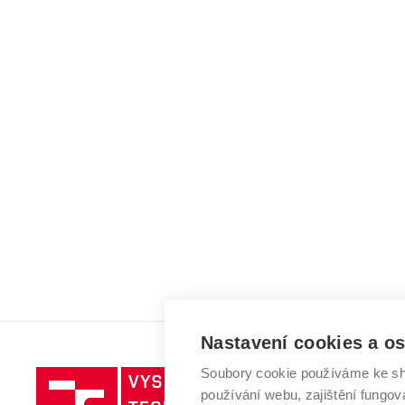
Nastavení cookies a o
Soubory cookie používáme ke sh
Vysoké
používání webu, zajištění fungová
učení