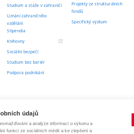
Projekty ze strukturálních
Studium a stáže v zahraničí
fondů
Uznání zahraničního
Specifický výzkum
vzdělání
Stipendia
(externí
Knihovny
odkaz)
Sociální bezpečí
Studium bez bariér
Podpora podnikání
sobních údajů
romažďování a analýze informací o výkonu a
VYSOKÉ UČENÍ TECHNICKÉ V BRNĚ
ní funkcí ze sociálních médií a ke zlepšení a