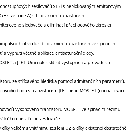
 jednostupňových zesilovačů SE (i s neblokovaným emitorovým
kHz, ve třídě A) s bipolárním tranzistorem.
emitorového sledovače s eliminací přechodového zkreslení.
h impulsních obvodů s bipolárním tranzistorem ve spínacím
 a vypnutí včetně aplikace antisaturační diody.
OSFET a JFET. Umí nakreslit síť výstupních a převodních
zistoru ze střídavého hlediska pomocí admitančních parametrů.
pracovního bodu s tranzistorem JFET nebo MOSFET (obohacovací i
ch obvodů výkonového tranzistoru MOSFET ve spínacím režimu.
reálného operačního zesilovače.
ly díky velkému vnitřnímu zesílení OZ a díky existenci dostatečně