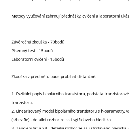
Metody vyučování zahrnují přednášky, cvičení a laboratorní uk
Závěrečná zkouška - 70bodů
Písemný test - 15bodů
Laboratorní cvičení - 15bodů
Zkouška z předmětu bude probíhat distančně.
1. Fyzikální popis bipolárního tranzistoru, podstata tranzistoro
tranzistoru.
2. Linearizovaný model bipolárního tranzistoru s h-parametry, vs
(s/bez Re) - detailní rozbor ze ss i sgtřídavého hlediska.
3. Zapojení SC a SB - detailní rozbor ze ss i střídavého hledisk