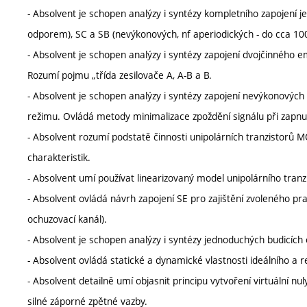
- Absolvent je schopen analýzy i syntézy kompletního zapojení
odporem), SC a SB (nevýkonových, nf aperiodických - do cca 100
- Absolvent je schopen analýzy i syntézy zapojení dvojčinného 
Rozumí pojmu „třída zesilovače A, A-B a B.
- Absolvent je schopen analýzy i syntézy zapojení nevýkonovýc
režimu. Ovládá metody minimalizace zpoždění signálu při zapnutí
- Absolvent rozumí podstatě činnosti unipolárních tranzistorů M
charakteristik.
- Absolvent umí používat linearizovaný model unipolárního tran
- Absolvent ovládá návrh zapojení SE pro zajištění zvoleného 
ochuzovací kanál).
- Absolvent je schopen analýzy i syntézy jednoduchých budicí
- Absolvent ovládá statické a dynamické vlastnosti ideálního a 
- Absolvent detailně umí objasnit principu vytvoření virtuální nu
silné záporné zpětné vazby.