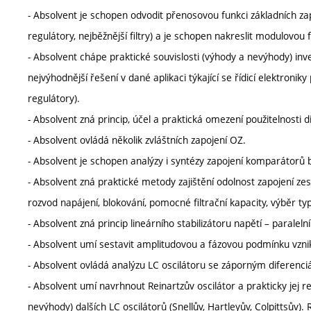
- Absolvent je schopen odvodit přenosovou funkci základních zapoj
regulátory, nejběžnější filtry) a je schopen nakreslit modulovou 
- Absolvent chápe praktické souvislosti (výhody a nevýhody) inver
nejvýhodnější řešení v dané aplikaci týkající se řídicí elektronik
regulátory).
- Absolvent zná princip, účel a praktická omezení použitelnosti 
- Absolvent ovládá několik zvláštních zapojení OZ.
- Absolvent je schopen analýzy i syntézy zapojení komparátorů b
- Absolvent zná praktické metody zajištění odolnost zapojení zes
rozvod napájení, blokování, pomocné filtrační kapacity, výběr ty
- Absolvent zná princip lineárního stabilizátoru napětí – paraleln
- Absolvent umí sestavit amplitudovou a fázovou podmínku vznik
- Absolvent ovládá analýzu LC oscilátoru se záporným diferenci
- Absolvent umí navrhnout Reinartzův oscilátor a prakticky jej re
nevýhody) dalších LC oscilátorů (Snellův, Hartleyův, Colpittsův).