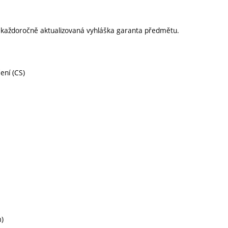
í každoročně aktualizovaná vyhláška garanta předmětu.
čení (CS)
m)