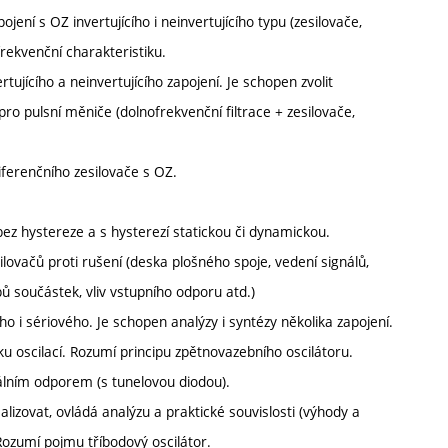
ení s OZ invertujícího i neinvertujícího typu (zesilovače,
frekvenční charakteristiku.
tujícího a neinvertujícího zapojení. Je schopen zvolit
y pro pulsní měniče (dolnofrekvenční filtrace + zesilovače,
diferenčního zesilovače s OZ.
ez hystereze a s hysterezí statickou či dynamickou.
ilovačů proti rušení (deska plošného spoje, vedení signálů,
pů součástek, vliv vstupního odporu atd.)
ího i sériového. Je schopen analýzy i syntézy několika zapojení.
u oscilací. Rozumí principu zpětnovazebního oscilátoru.
álním odporem (s tunelovou diodou).
alizovat, ovládá analýzu a praktické souvislosti (výhody a
 Rozumí pojmu tříbodový oscilátor.