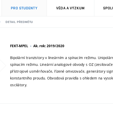
PRO STUDENTY
VĚDA A VÝZKUM
SPOL
DETAIL PŘEDMĚTU
FEKT-MPEL
Ak. rok: 2019/2020
Bipolární tranzistory v lineárním a spínacím režimu. Unipol
spínacím režimu. Lineární analogové obvody s OZ (zesilovače, 
přístrojové usměrňovače, řízené omezovače, generátory signálů
konstantního proudu. Obvodová pravidla s ohledem na vysoko
oscilátory.