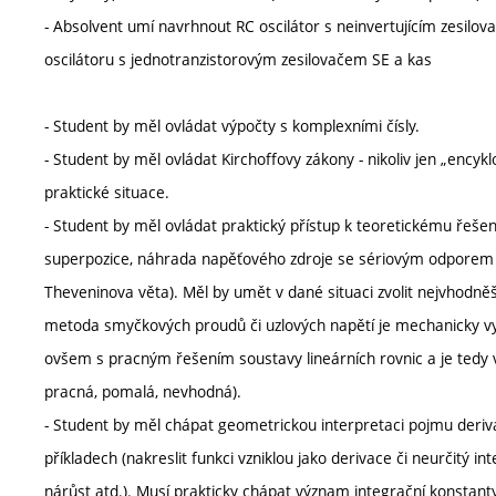
- Absolvent umí navrhnout RC oscilátor s neinvertujícím zesil
oscilátoru s jednotranzistorovým zesilovačem SE a kas
- Student by měl ovládat výpočty s komplexními čísly.
- Student by měl ovládat Kirchoffovy zákony - nikoliv jen „encyk
praktické situace.
- Student by měl ovládat praktický přístup k teoretickému řešen
superpozice, náhrada napěťového zdroje se sériovým odporem
Theveninova věta). Měl by umět v dané situaci zvolit nejvhodněší
metoda smyčkových proudů či uzlových napětí je mechanicky vyk
ovšem s pracným řešením soustavy lineárních rovnic a je tedy ve
pracná, pomalá, nevhodná).
- Student by měl chápat geometrickou interpretaci pojmu derivac
příkladech (nakreslit funkci vzniklou jako derivace či neurčitý in
nárůst atd.). Musí prakticky chápat význam integrační konstanty