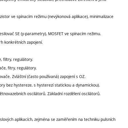
nzistor ve spínacím režimu (nevýkonová aplikace), minimalizace
 zesilovač SE (y-parametry), MOSFET ve spínacím režimu.
vrh konkrétních zapojení.
 filtry, regulátory.
če, fitry, regulátory.
lovače. Zvláštní (často používaná) zapojení s OZ.
ry bez hystereze, s hysterezí statickou a dynamickou).
tnovazebních oscilátorů. Základní rozdělení oscilátorů.
slových aplikacích, zejména se zaměřením na techniku pulsních