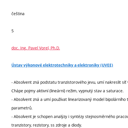
čeština
5
doc. Ing. Pavel Vorel, Ph.D.
Ústav výkonové elektrotechniky a elektroniky (UVEE)
- Absolvent zná podstatu tranzistorového jevu, umí nakreslit síť 
Chápe pojmy aktivní (lineární) režim, vypnutý stav a saturace.
- Absolvent zná a umí používat linearizovaný model bipolárního 
parametrů.
- Absolvent je schopen analýzy i syntézy stejnosměrného pracov
tranzistory, rezistory, ss zdroje a diody.