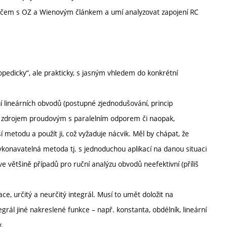
ovačem s OZ a Wienovým článkem a umí analyzovat zapojení RC
lopedicky“, ale prakticky, s jasným vhledem do konkrétní
í lineárních obvodů (postupné zjednodušování, princip
 zdrojem proudovým s paralelním odporem či naopak,
 metodu a použít ji, což vyžaduje nácvik. Měl by chápat, že
onavatelná metoda tj. s jednoduchou aplikací na danou situaci
 většině případů pro ruční analýzu obvodů neefektivní (příliš
e, určitý a neurčitý integrál. Musí to umět doložit na
tegrál jiné nakreslené funkce – např. konstanta, obdélník, lineární
.