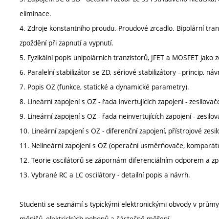
eliminace.
4. Zdroje konstantního proudu. Proudové zrcadlo. Bipolární tra
zpoždění při zapnutí a vypnutí.
5. Fyzikální popis unipolárních tranzistorů, JFET a MOSFET jako
6. Paralelní stabilizátor se ZD, sériové stabilizátory - princip, ná
7. Popis OZ (funkce, statické a dynamické parametry).
8. Lineární zapojení s OZ - řada invertujících zapojení - zesilovače,
9. Lineární zapojení s OZ - řada neinvertujících zapojení - zesilova
10. Lineární zapojení s OZ - diferenční zapojení, přístrojové zesi
11. Nelineární zapojení s OZ (operační usměrňovače, komparáto
12. Teorie oscilátorů se zápornám diferenciálním odporem a zpě
13. Vybrané RC a LC oscilátory - detailní popis a návrh.
Studenti se seznámí s typickými elektronickými obvody v průmy
měničů, elektrických pohonů a částečně měření.