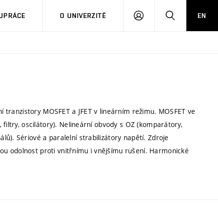
PŘIHLÁSIT
HLEDAT
UPRÁCE
O UNIVERZITĚ
EN
SE
ární tranzistory MOSFET a JFET v lineárním režimu. MOSFET ve
filtry, oscilátory). Nelineární obvody s OZ (komparátory,
). Sériové a paralelní strabilizátory napětí. Zdroje
u odolnost proti vnitřnímu i vnějšímu rušení. Harmonické