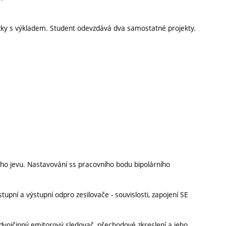
ázky s výkladem. Student odevzdává dva samostatné projekty.
vého jevu. Nastavování ss pracovního bodu bipolárního
tupní a výstupní odpro zesilovače - souvislosti, zapojení SE
a, dvojčinný emitorový sledovač, přechodové zkreslení a jeho