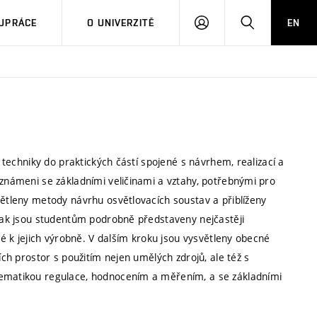
PŘIHLÁSIT
HLEDAT
UPRÁCE
O UNIVERZITĚ
EN
SE
é techniky do praktických částí spojené s návrhem, realizací a
eznámeni se základními veličinami a vztahy, potřebnými pro
větleny metody návrhu osvětlovacích soustav a přiblíženy
 pak jsou studentům podrobně představeny nejčastěji
né k jejich výrobně. V dalším kroku jsou vysvětleny obecné
ích prostor s použitím nejen umělých zdrojů, ale též s
lematikou regulace, hodnocením a měřením, a se základními