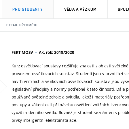
PRO STUDENTY
VĚDA A VÝZKUM
SPOL
DETAIL PŘEDMĚTU
FEKT-MOSV
Ak. rok: 2019/2020
Kurz osvětlovací soustavy rozšiřuje znalosti z oblasti světeln
provozem osvětlovacích soustav. Studenti jsou v první fázi s
návrh vnitřních a venkovních osvětlovacích soustav, jsou vys
legislativní předpisy a normy potřebné k této činnosti. Dále
používané světelné zdroje a svítidla, jakož i materiály potřeb
postupy a zákonitosti při návrhu osvětlení vnitřních i venkovn
využitím denního světla. Rovněž je student seznámen s prob
prvky inteligentní elektroinstalace.