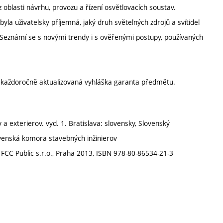
blasti návrhu, provozu a řízení osvětlovacích soustav.
yla uživatelsky příjemná, jaký druh světelných zdrojů a svítidel
dí. Seznámí se s novými trendy i s ověřenými postupy, používaných
í každoročně aktualizovaná vyhláška garanta předmětu.
a exterierov. vyd. 1. Bratislava: slovensky, Slovenský
ovenská komora stavebných inžinierov
ní, FCC Public s.r.o., Praha 2013, ISBN 978-80-86534-21-3