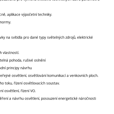
ně, aplikace výpočetní techniky.
, normy.
avky na svítidla pro dané typy světelných zdrojů, elektrické
h vlastností.
ětelná pohoda, rušivé oslnění
adní principy návrhu
veřejné osvětlení, osvětlování komunikací a venkovních ploch.
ého toku, řízení osvětlovacích soustav.
í osvětlení, řízení VO.
ěření a návrhu osvětlení, posouzení energetické náročnosti