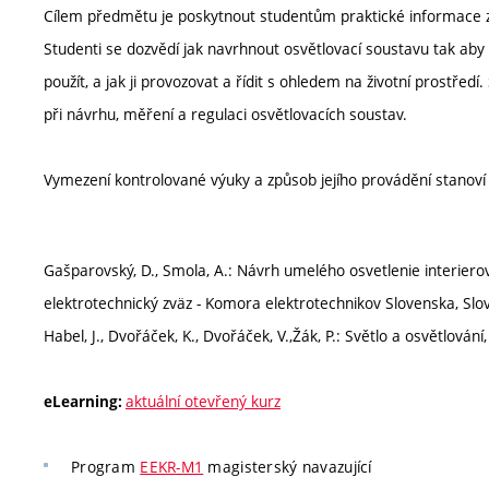
Cílem předmětu je poskytnout studentům praktické informace z o
Studenti se dozvědí jak navrhnout osvětlovací soustavu tak aby b
použít, a jak ji provozovat a řídit s ohledem na životní prostře
při návrhu, měření a regulaci osvětlovacích soustav.
Vymezení kontrolované výuky a způsob jejího provádění stanov
Gašparovský, D., Smola, A.: Návrh umelého osvetlenie interierov 
elektrotechnický zväz - Komora elektrotechnikov Slovenska, Sl
Habel, J., Dvořáček, K., Dvořáček, V.,Žák, P.: Světlo a osvětlová
aktuální otevřený kurz
eLearning:
Program
EEKR-M1
magisterský navazující