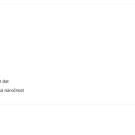
t dat
cká náročnost