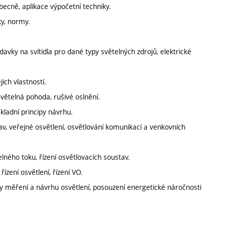
ecně, aplikace výpočetní techniky.
ky, normy.
adavky na svítidla pro dané typy světelných zdrojů, elektrické
ich vlastností.
světelná pohoda, rušivé oslnění.
kladní principy návrhu.
av, veřejné osvětlení, osvětlování komunikací a venkovních
elného toku, řízení osvětlovacích soustav.
ízení osvětlení, řízení VO.
y měření a návrhu osvětlení, posouzení energetické náročnosti