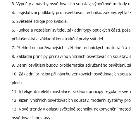
3. Výpočty a návrhy osvětlovacích soustav, výpočtové metody ob
4. Legislativní podklady pro osvětlovací techniku, zákony, vyhláš
5. Světelné zdroje pro svítidla.
6. Funkce a rozdělení svítidel, základní typy optických částí, pož
příslušenství a základní konstrukční prvky svítidel.
7. Přehled nejpoužívanějších světelně-technických materiálů a jej
8. Základní principy při návrhu vnitřních osvětlovacích soustav, 
9. Denní osvětlení budov, problematika sdruženého osvětlení, zá
10. Základní principy při návrhu venkovních osvětlovacích soust
ploch.
11. Inteligentní elektroinstalace, základní principy regulace svět
12. Řízení vnitřních osvětlovacích soustav, moderní systémy pro ř
13. Nové trendy v oblasti světelné techniky, nekonvenční metod
osvětlovací soustavy.