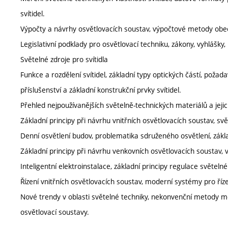
svítidel.
Výpočty a návrhy osvětlovacích soustav, výpočtové metody obec
Legislativní podklady pro osvětlovací techniku, zákony, vyhlášky
Světelné zdroje pro svítidla
Funkce a rozdělení svítidel, základní typy optických částí, požad
příslušenství a základní konstrukční prvky svítidel.
Přehled nejpoužívanějších světelně-technických materiálů a jejic
Základní principy při návrhu vnitřních osvětlovacích soustav, sv
Denní osvětlení budov, problematika sdruženého osvětlení, zákl
Základní principy při návrhu venkovních osvětlovacích soustav, 
Inteligentní elektroinstalace, základní principy regulace světeln
Řízení vnitřních osvětlovacích soustav, moderní systémy pro řízen
Nové trendy v oblasti světelné techniky, nekonvenční metody m
osvětlovací soustavy.