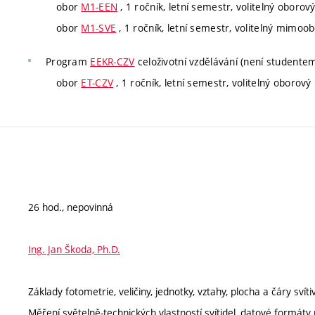
obor
M1-EEN
, 1 ročník, letní semestr, volitelný oborov
obor
M1-SVE
, 1 ročník, letní semestr, volitelný mimoo
Program
EEKR-CZV
celoživotní vzdělávání (není studente
obor
ET-CZV
, 1 ročník, letní semestr, volitelný oborový
26 hod., nepovinná
Ing. Jan Škoda, Ph.D.
Základy fotometrie, veličiny, jednotky, vztahy, plocha a čáry svít
Měření světelně-technických vlastností svítidel, datové formá