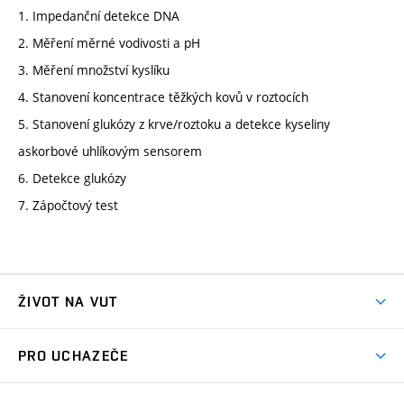
1. Impedanční detekce DNA
2. Měření měrné vodivosti a pH
3. Měření množství kyslíku
4. Stanovení koncentrace těžkých kovů v roztocích
5. Stanovení glukózy z krve/roztoku a detekce kyseliny
askorbové uhlíkovým sensorem
6. Detekce glukózy
7. Zápočtový test
ŽIVOT NA VUT
Atmosféra VUT
PRO UCHAZEČE
Prostory školy
Proč na VUT
Koleje