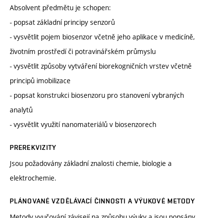
Absolvent předmětu je schopen:
- popsat základní principy senzorů
- vysvětlit pojem biosenzor včetně jeho aplikace v medicíně,
životním prostředí či potravinářském průmyslu
- vysvětlit způsoby vytváření biorekogničních vrstev včetně
principů imobilizace
- popsat konstrukci biosenzoru pro stanovení vybraných
analytů
- vysvětlit využití nanomateriálů v biosenzorech
PREREKVIZITY
Jsou požadovány základní znalosti chemie, biologie a
elektrochemie.
PLÁNOVANÉ VZDĚLÁVACÍ ČINNOSTI A VÝUKOVÉ METODY
Metody vyučování závisejí na způsobu výuky a jsou popsány