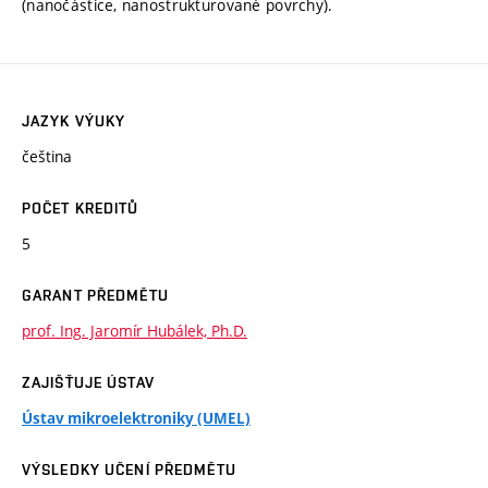
(nanočástice, nanostrukturované povrchy).
JAZYK VÝUKY
čeština
POČET KREDITŮ
5
GARANT PŘEDMĚTU
prof. Ing. Jaromír Hubálek, Ph.D.
ZAJIŠŤUJE ÚSTAV
Ústav mikroelektroniky (UMEL)
VÝSLEDKY UČENÍ PŘEDMĚTU