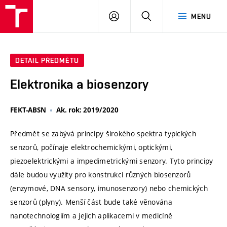
VUT
PŘIHLÁSIT
HLEDAT
MENU
SE
DETAIL PŘEDMĚTU
Elektronika a biosenzory
FEKT-ABSN
Ak. rok: 2019/2020
Předmět se zabývá principy širokého spektra typických
senzorů, počínaje elektrochemickými, optickými,
piezoelektrickými a impedimetrickými senzory. Tyto principy
dále budou využity pro konstrukci různých biosenzorů
(enzymové, DNA sensory, imunosenzory) nebo chemických
senzorů (plyny). Menší část bude také věnována
nanotechnologiím a jejich aplikacemi v medicíně