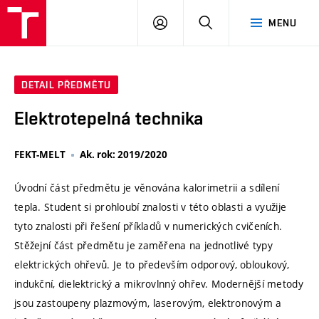
VUT
PŘIHLÁSIT
HLEDAT
MENU
SE
DETAIL PŘEDMĚTU
Elektrotepelná technika
FEKT-MELT
Ak. rok: 2019/2020
Úvodní část předmětu je věnována kalorimetrii a sdílení
tepla. Student si prohloubí znalosti v této oblasti a využije
tyto znalosti při řešení příkladů v numerických cvičeních.
Stěžejní část předmětu je zaměřena na jednotlivé typy
elektrických ohřevů. Je to především odporový, obloukový,
indukční, dielektrický a mikrovlnný ohřev. Modernější metody
jsou zastoupeny plazmovým, laserovým, elektronovým a