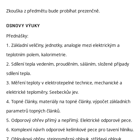
Zkouška z předmětu bude probíhat prezenčně.
OSNOVY VÝUKY
Přednášky:
1. Základní veličiny, jednotky, analogie mezi elektrickým a
teplotním polem, kalorimetrie.
2. Sdílení tepla vedením, prouděním, sáláním, složené případy
sdílení tepla.
3. Měření teploty v elektrotepelné technice, mechanické a
elektrické teploměry, Seebeckův jev.
4. Topné články, materiály na topné články, výpočet základních
parametrů topných článků.
5. Odporový ohřev přímý a nepřímý. Elektrické odporové pece.
6. Komplexní návrh odporové kelímkové pece pro tavení hliníku.
7. Obloukový ohřev, stejnosměrný oblouk, střídavý oblouk,