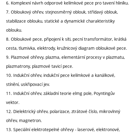
6. Komplexní návrh odporové kelímkové pece pro tavení hliníku.
7. Obloukový ohřev, stejnosměrný oblouk, střídavý oblouk,
stabilizace oblouku, statické a dynamické charakteristiky
oblouku.
8. Obloukové pece, připojení k síti, pecní transformátor, krátká
cesta, tlumivka, elektrody, kružnicový diagram obloukové pece.
9. Plazmové ohřevy, plazma, elementární procesy v plazmatu,
plazmatrony, plazmové tavicí pece.
10. Indukční ohřev, indukční pece kelímkové a kanálkové,
stínění, uskřipovací jev.
11. Indukční ohřev, základní teorie elmg pole, Poyntingův
vektor.
12. Dielektrický ohřev, polarizace, ztrátové číslo, mikrovlnný
ohřev, magnetron.
13. Speciální elektrotepelné ohřevy - laserové, elektronové,