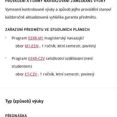
PROVÁDĚNÍ A FORMY NAHRAZOVÁNÍ ZAMEŠKANÉ VÝUKY
Vymezení kontrolované výuky a způsob jejího provádění stanoví
každoročně aktualizovaná vyhláška garanta předmětu.
ZAŘAZENÍ PŘEDMĚTU VE STUDIJNÍCH PLÁNECH
Program
EEKR-M1
magisterský navazující
obor
M1-EEN
, 1 ročník, letní semestr, povinný
Program
EEKR-CZV
celoživotní vzdělávání (není
studentem)
obor
ET-CZV
, 1 ročník, letní semestr, povinný
Typ (způsob) výuky
PŘEDNÁŠKA