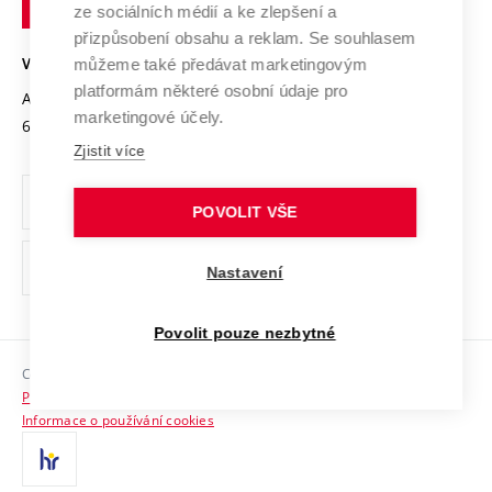
Mezinárodní dohody
ze sociálních médií a ke zlepšení a
Open Science
v
Bezpečná univerzita
přizpůsobení obsahu a reklam. Se souhlasem
Univerzitní sítě
Brně
Projekty
můžeme také předávat marketingovým
VYSOKÉ UČENÍ TECHNICKÉ V BRNĚ
Vyznamenání
platformám některé osobní údaje pro
Projekty ze strukturálních fondů
Antonínská 548/1
www.vut.cz
marketingové účely.
Organizační struktura
602 00 Brno
vut@vutbr.cz
Specifický výzkum
Zjistit více
Úřední deska
Ochrana osobních údajů
POVOLIT VŠE
(externí
Pracovní příležitosti
Nastavení
odkaz)
Podpora a rozvoj zaměstnanců a studujících
Povolit pouze nezbytné
Rovné příležitosti
Copyright © 2026 VUT
Sociální bezpečí
Prohlášení o přístupnosti
HR Award
Informace o používání cookies
Kontakty