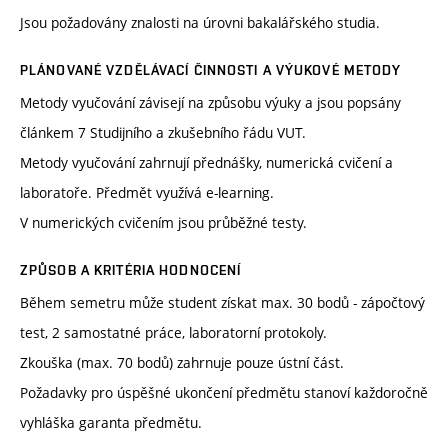
Jsou požadovány znalosti na úrovni bakalářského studia.
PLÁNOVANÉ VZDĚLÁVACÍ ČINNOSTI A VÝUKOVÉ METODY
Metody vyučování závisejí na způsobu výuky a jsou popsány
článkem 7 Studijního a zkušebního řádu VUT.
Metody vyučování zahrnují přednášky, numerická cvičení a
laboratoře. Předmět využívá e-learning.
V numerických cvičením jsou průběžné testy.
ZPŮSOB A KRITÉRIA HODNOCENÍ
Během semetru může student získat max. 30 bodů - zápočtový
test, 2 samostatné práce, laboratorní protokoly.
Zkouška (max. 70 bodů) zahrnuje pouze ústní část.
Požadavky pro úspěšné ukončení předmětu stanoví každoročně
vyhláška garanta předmětu.