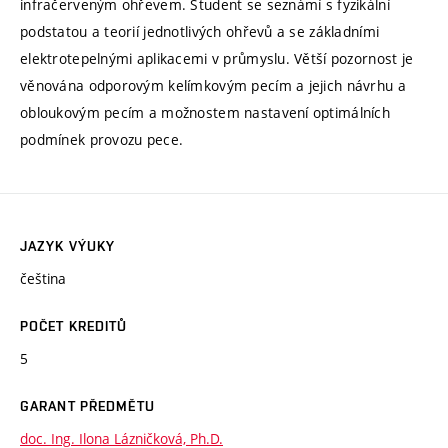
infračerveným ohřevem. Student se seznámí s fyzikální
podstatou a teorií jednotlivých ohřevů a se základními
elektrotepelnými aplikacemi v průmyslu. Větší pozornost je
věnována odporovým kelímkovým pecím a jejich návrhu a
obloukovým pecím a možnostem nastavení optimálních
podmínek provozu pece.
JAZYK VÝUKY
čeština
POČET KREDITŮ
5
GARANT PŘEDMĚTU
doc. Ing. Ilona Lázničková, Ph.D.