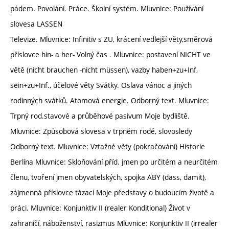
pádem. Povolání. Práce. Školní systém. Mluvnice: Používání
slovesa LASSEN
Televize. Mluvnice: Infinitiv s ZU, krácení vedlejší věty,směrová
příslovce hin- a her- Volný čas . Mluvnice: postavení NICHT ve
větě (nicht brauchen -nicht müssen), vazby haben+zu+Inf,
sein+zu+Inf., účelové věty Svátky. Oslava vánoc a jiných
rodinných svátků. Atomová energie. Odborný text. Mluvnice:
Trpný rod.stavové a průběhové pasivum Moje bydliště.
Mluvnice: Způsobová slovesa v trpném rodě, slovosledy
Odborný text. Mluvnice: Vztažné věty (pokračování) Historie
Berlína Mluvnice: Skloňování příd. jmen po určitém a neurčitém
členu, tvoření jmen obyvatelských, spojka ABY (dass, damit),
zájmenná příslovce tázací Moje představy o budoucím životě a
práci. Mluvnice: Konjunktiv II (realer Konditional) Život v
zahraničí, náboženství, rasizmus Mluvnice: Konjunktiv II (irrealer