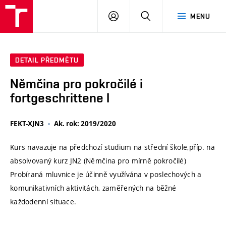
VUT
PŘIHLÁSIT
HLEDAT
MENU
SE
DETAIL PŘEDMĚTU
Němčina pro pokročilé i
fortgeschrittene I
FEKT-XJN3
Ak. rok: 2019/2020
Kurs navazuje na předchozí studium na střední škole,příp. na
absolvovaný kurz JN2 (Němčina pro mírně pokročilé)
Probíraná mluvnice je účinně využívána v poslechových a
komunikativních aktivitách, zaměřených na běžné
každodenní situace.