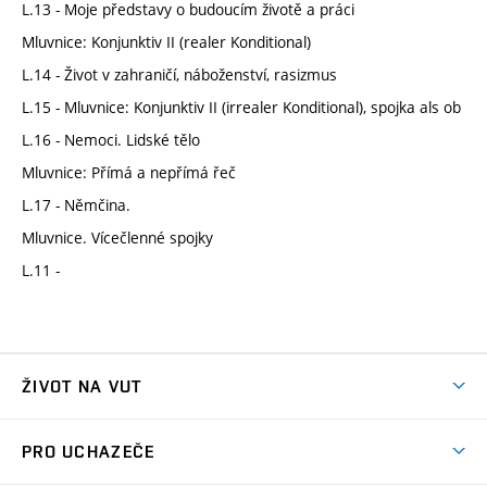
L.13 - Moje představy o budoucím životě a práci
Mluvnice: Konjunktiv II (realer Konditional)
L.14 - Život v zahraničí, náboženství, rasizmus
L.15 - Mluvnice: Konjunktiv II (irrealer Konditional), spojka als ob
L.16 - Nemoci. Lidské tělo
Mluvnice: Přímá a nepřímá řeč
L.17 - Němčina.
Mluvnice. Vícečlenné spojky
L.11 -
ŽIVOT NA VUT
Atmosféra VUT
PRO UCHAZEČE
Prostory školy