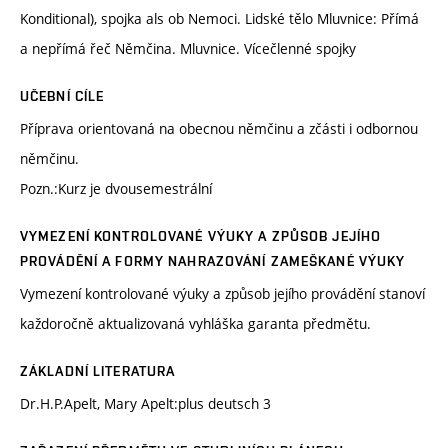
Konditional), spojka als ob Nemoci. Lidské tělo Mluvnice: Přímá
a nepřímá řeč Němčina. Mluvnice. Vícečlenné spojky
UČEBNÍ CÍLE
Příprava orientovaná na obecnou němčinu a zčásti i odbornou
němčinu.
Pozn.:Kurz je dvousemestrální
VYMEZENÍ KONTROLOVANÉ VÝUKY A ZPŮSOB JEJÍHO
PROVÁDĚNÍ A FORMY NAHRAZOVÁNÍ ZAMEŠKANÉ VÝUKY
Vymezení kontrolované výuky a způsob jejího provádění stanoví
každoročně aktualizovaná vyhláška garanta předmětu.
ZÁKLADNÍ LITERATURA
Dr.H.P.Apelt, Mary Apelt:plus deutsch 3