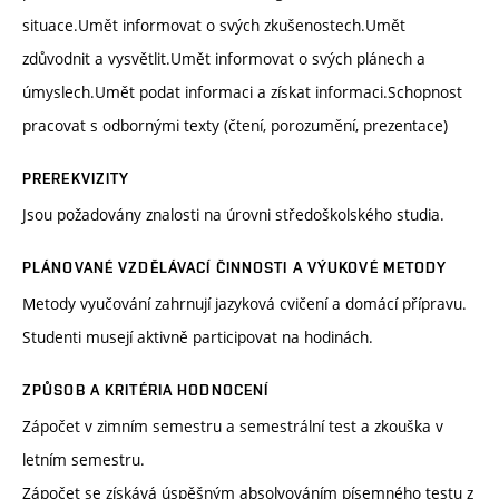
situace.Umět informovat o svých zkušenostech.Umět
zdůvodnit a vysvětlit.Umět informovat o svých plánech a
úmyslech.Umět podat informaci a získat informaci.Schopnost
pracovat s odbornými texty (čtení, porozumění, prezentace)
PREREKVIZITY
Jsou požadovány znalosti na úrovni středoškolského studia.
PLÁNOVANÉ VZDĚLÁVACÍ ČINNOSTI A VÝUKOVÉ METODY
Metody vyučování zahrnují jazyková cvičení a domácí přípravu.
Studenti musejí aktivně participovat na hodinách.
ZPŮSOB A KRITÉRIA HODNOCENÍ
Zápočet v zimním semestru a semestrální test a zkouška v
letním semestru.
Zápočet se získává úspěšným absolvováním písemného testu z