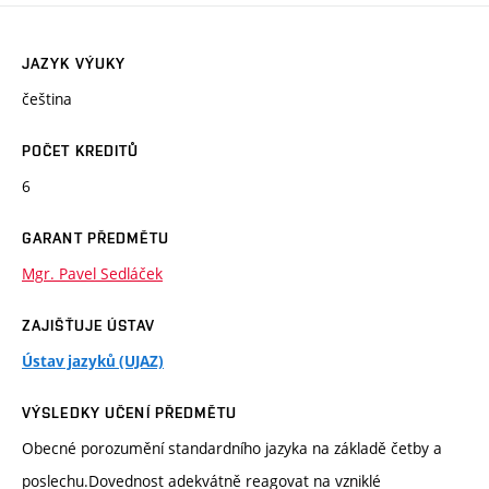
JAZYK VÝUKY
čeština
POČET KREDITŮ
6
GARANT PŘEDMĚTU
Mgr. Pavel Sedláček
ZAJIŠŤUJE ÚSTAV
Ústav jazyků (UJAZ)
VÝSLEDKY UČENÍ PŘEDMĚTU
Obecné porozumění standardního jazyka na základě četby a
poslechu.Dovednost adekvátně reagovat na vzniklé