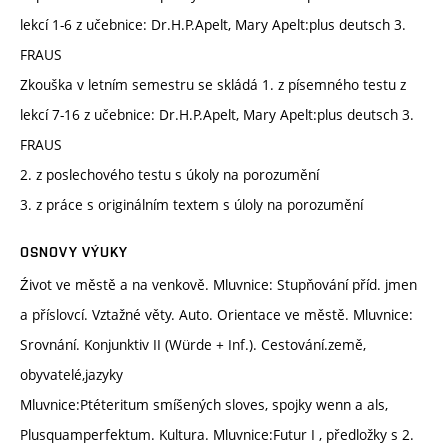
lekcí 1-6 z učebnice: Dr.H.P.Apelt, Mary Apelt:plus deutsch 3.
FRAUS
Zkouška v letním semestru se skládá 1. z písemného testu z
lekcí 7-16 z učebnice: Dr.H.P.Apelt, Mary Apelt:plus deutsch 3.
FRAUS
2. z poslechového testu s úkoly na porozumění
3. z práce s originálním textem s úloly na porozumění
OSNOVY VÝUKY
Źivot ve městě a na venkově. Mluvnice: Stupňování příd. jmen
a příslovcí. Vztažné věty. Auto. Orientace ve městě. Mluvnice:
Srovnání. Konjunktiv II (Würde + Inf.). Cestování.země,
obyvatelé,jazyky
Mluvnice:Ptéteritum smíšených sloves, spojky wenn a als,
Plusquamperfektum. Kultura. Mluvnice:Futur I , předložky s 2.