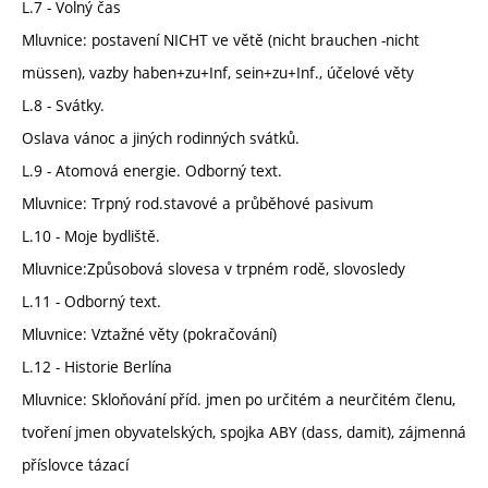
L.7 - Volný čas
Mluvnice: postavení NICHT ve větě (nicht brauchen -nicht
müssen), vazby haben+zu+Inf, sein+zu+Inf., účelové věty
L.8 - Svátky.
Oslava vánoc a jiných rodinných svátků.
L.9 - Atomová energie. Odborný text.
Mluvnice: Trpný rod.stavové a průběhové pasivum
L.10 - Moje bydliště.
Mluvnice:Způsobová slovesa v trpném rodě, slovosledy
L.11 - Odborný text.
Mluvnice: Vztažné věty (pokračování)
L.12 - Historie Berlína
Mluvnice: Skloňování příd. jmen po určitém a neurčitém členu,
tvoření jmen obyvatelských, spojka ABY (dass, damit), zájmenná
příslovce tázací