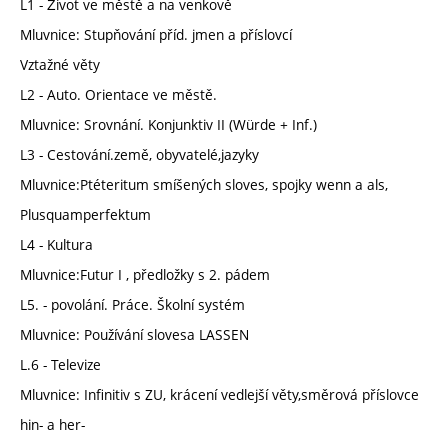
L1 - Źivot ve městě a na venkově
Mluvnice: Stupňování příd. jmen a příslovcí
Vztažné věty
L2 - Auto. Orientace ve městě.
Mluvnice: Srovnání. Konjunktiv II (Würde + Inf.)
L3 - Cestování.země, obyvatelé,jazyky
Mluvnice:Ptéteritum smíšených sloves, spojky wenn a als,
Plusquamperfektum
L4 - Kultura
Mluvnice:Futur I , předložky s 2. pádem
L5. - povolání. Práce. Školní systém
Mluvnice: Používání slovesa LASSEN
L.6 - Televize
Mluvnice: Infinitiv s ZU, krácení vedlejší věty,směrová příslovce
hin- a her-