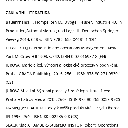
ZÁKLADNÍ LITERATURA
Bauernhansl, T. Hompel ten M., B.Vogel-Heuser. Industrie 4.0 in
Produktion,Automatisierung und Logistik. Deutschen Springer
Vieweg 2014, 648 s. ISBN 978-3-658-04681-1 (DE)
DILWORTH,J.B. Productin and operations Management. New
York McGraw-Hill 1993, s.742, ISBN 0-07-016987-X (EN)
JUROVÁ, Marie a kol. Výrobní a logistické procesy v podnikání.
Praha: GRADA Publishing, 2016, 256 s. ISBN 978-80-271-9330-1.
(CS)
JUROVÁ,M. a kol. Výrobní procesy řízené logistikou.. 1.vyd.
Praha Albatros Media 2013, 260s. ISBN 978-80-265-0059-9 (CS)
MAŠÍN,J.,VYTLAČIL,M. Cesty k vyšší produktivitě. 1.vyd. Liberec
IPI 1996, 254s. ISBN 80-902235-0-8 (CS)
SLACK,Nigel,CHAMBERS,Stuart,JOHNSTON,Robert, Operations