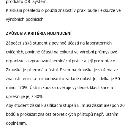
produktu OR- Systém.
K získání přehledu o použití znalostí v praxi bude i exkurze ve
výrobních podnicích.
ZPŮSOB A KRITÉRIA HODNOCENÍ
Zápočet získá student z povinné účasti na laboratorních
cvičeních, povinné účasti na exkurzi ve výrobní průmyslové
organizaci a zpracování seminární práce a její prezentace..
Zkouška je písemná a ústní. Písemná zkouška je složena ze
znalostí teorie a rozhodování o zadané oblast Její délka je 50
minut- 70%. Ústní zkouška ověřuje výsledek klasifikace a
upřesňuje jej z 30%.
Aby student získal klasifikační stupeň E, musí získat alespoň 20
bodů a prokázat znalost teoretických přístupů např. ústním
doplněním.