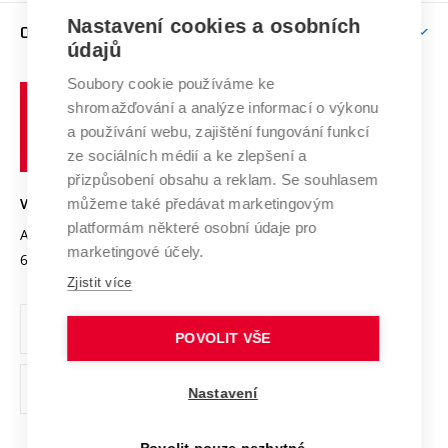
Zpracování osobních údajů uchazečů o studium
Firemní spolupráce
Mezinárodní vědecká rada
Nastavení cookies a osobních
O UNIVERZITĚ
Doktorské studium
Podpora podnikání
E-přihláška
údajů
Zahraniční spolupráce
Systém zajišťování kvality výzkumu
Profil univerzity
Spolupráce se školami
Soubory cookie používáme ke
Vysoké
Výzkumné infrastruktury
shromažďování a analýze informací o výkonu
Udržitelná univerzita
učení
Služby univerzity
Transfer znalostí
a používání webu, zajištění fungování funkcí
technické
Podnikavá univerzita / ContriBUTe
Mezinárodní dohody
ze sociálních médií a ke zlepšení a
Open Science
v
Bezpečná univerzita
přizpůsobení obsahu a reklam. Se souhlasem
Univerzitní sítě
Brně
Projekty
můžeme také předávat marketingovým
VYSOKÉ UČENÍ TECHNICKÉ V BRNĚ
Vyznamenání
platformám některé osobní údaje pro
Projekty ze strukturálních fondů
Antonínská 548/1
www.vut.cz
marketingové účely.
Organizační struktura
602 00 Brno
vut@vutbr.cz
Specifický výzkum
Zjistit více
Úřední deska
Ochrana osobních údajů
POVOLIT VŠE
(externí
Pracovní příležitosti
Nastavení
odkaz)
Podpora a rozvoj zaměstnanců a studujících