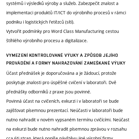
systémů i výsledků výroby a služeb. Zabezpečit znalost a
implementaci produktů IT/ICT do výrobního procesů v rámci
podniku i logistických řetězců (sítí).
Vytvořit podmínky pro Word Class Manufacturing cestou
štíhlého výrobního procesu a digitalizace.
VYMEZENÍ KONTROLOVANÉ VÝUKY A ZPŮSOB JEJÍHO
PROVÁDĚNÍ A FORMY NAHRAZOVÁNÍ ZAMEŠKANÉ VÝUKY
Účast přednášek je doporučována a je žádoucí, protože
poskytuje znalosti pro úspěšné cvičení v laboratoři. Dvě
přednášky odborníků z praxe jsou povinné.
Povinná účast na cvičeních, exkurzi i v laboratoři se bude
zajišťovat písemnou prezentací. Neúčasti v laboratoři bude
nutno nahradit v novém vypsaném termínu cvičícími. Neúčast
na exkurzi bude nutno nahradit písemnou zprávou v rozsahu
cca 6ti stran, která popíše návštěvu jiné výrobní firmy.