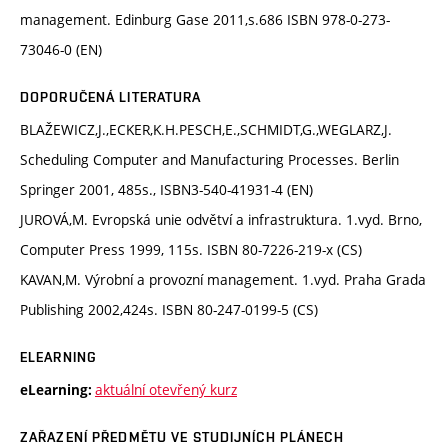
management. Edinburg Gase 2011,s.686 ISBN 978-0-273-
73046-0 (EN)
DOPORUČENÁ LITERATURA
BLAŽEWICZ,J.,ECKER,K.H.PESCH,E.,SCHMIDT,G.,WEGLARZ,J.
Scheduling Computer and Manufacturing Processes. Berlin
Springer 2001, 485s., ISBN3-540-41931-4 (EN)
JUROVÁ,M. Evropská unie odvětví a infrastruktura. 1.vyd. Brno,
Computer Press 1999, 115s. ISBN 80-7226-219-x (CS)
KAVAN,M. Výrobní a provozní management. 1.vyd. Praha Grada
Publishing 2002,424s. ISBN 80-247-0199-5 (CS)
ELEARNING
aktuální otevřený kurz
eLearning:
ZAŘAZENÍ PŘEDMĚTU VE STUDIJNÍCH PLÁNECH