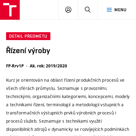
VUT
PŘIHLÁSIT
HLEDAT
MENU
SE
DETAIL PŘEDMĚTU
Řízení výroby
FP-Rrv1P
Ak. rok: 2019/2020
Kurz je orientován na oblast řízení produkčních procesů ve
všech sférách průmyslu. Seznamuje s provozními,
technickými, organizačními kategoriemi, koncepcemi, modely
a technikami řízení, terminologií a metodologií vstupních a
transformačních výstupních prvků výrobních procesů i
procesů služeb. Seznamuje s technikami využití
disponibilních zdrojů v dynamicky se rozvíjejících podmínkách