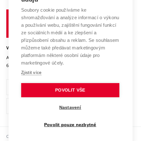
Systém zajišťování kvality výzkumu
Profil univerzity
Spolupráce se školami
Soubory cookie používáme ke
Vysoké
Výzkumné infrastruktury
shromažďování a analýze informací o výkonu
Udržitelná univerzita
učení
Služby univerzity
Transfer znalostí
a používání webu, zajištění fungování funkcí
technické
Podnikavá univerzita / ContriBUTe
Mezinárodní dohody
ze sociálních médií a ke zlepšení a
Open Science
v
Bezpečná univerzita
přizpůsobení obsahu a reklam. Se souhlasem
Univerzitní sítě
Brně
Projekty
můžeme také předávat marketingovým
VYSOKÉ UČENÍ TECHNICKÉ V BRNĚ
Vyznamenání
platformám některé osobní údaje pro
Projekty ze strukturálních fondů
Antonínská 548/1
www.vut.cz
marketingové účely.
Organizační struktura
602 00 Brno
vut@vutbr.cz
Specifický výzkum
Zjistit více
Úřední deska
Ochrana osobních údajů
POVOLIT VŠE
(externí
Pracovní příležitosti
Nastavení
odkaz)
Podpora a rozvoj zaměstnanců a studujících
Povolit pouze nezbytné
Rovné příležitosti
Copyright © 2026 VUT
Sociální bezpečí