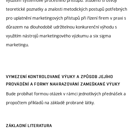
využitím systémově procesního přístupu. Studenti si osvojí
teoretické poznatky a znalosti metodických postupů potřebných
pro uplatnění marketingových přístupů při řízení firem v praxi s
důrazem na dlouhodobě udržitelnou konkurenční výhodu s
využitím nástrojů marketingového výzkumu a six sigma
marketingu.
VYMEZENÍ KONTROLOVANÉ VÝUKY A ZPŮSOB JEJÍHO
PROVÁDĚNÍ A FORMY NAHRAZOVÁNÍ ZAMEŠKANÉ VÝUKY
Bude probíhat formou otázek v rámci jednotlivých přednášek a
propočtem příkladů na základě probrané látky.
ZÁKLADNÍ LITERATURA