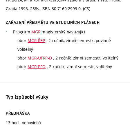
Grada 1996. 238s. ISBN 80-7169-2999-0. (CS)
ZAŘAZENÍ PŘEDMĚTU VE STUDIJNÍCH PLÁNECH
Program
MGR
magisterský navazující
obor
MGR-ŘEP
, 2 ročník, zimní semestr, povinně
volitelný
obor
MGR-UFRP-D
, 2 ročník, zimní semestr, volitelný
obor
MGR-PFO
, 2 ročník, zimní semestr, volitelný
Typ (způsob) výuky
PŘEDNÁŠKA
13 hod., nepovinná