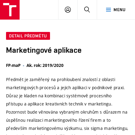
VUT
PŘIHLÁSIT
HLEDAT
MENU
SE
DETAIL PŘEDMĚTU
Marketingové aplikace
FP-maP
Ak. rok: 2019/2020
Předmět je zaměřený na prohloubení znalostí z oblasti
marketingových procesů a jejich aplikaci v podnikové praxi.
Důraz je kladen na kombinaci systémově procesního
přístupu a aplikace kreativních technik v marketingu.
Pozornost bude věnována vybraným okruhům s důrazem na
úspěšnou realizaci marketingového řízení firem a to
především marketingovému výzkumu, six sigma marketingu,