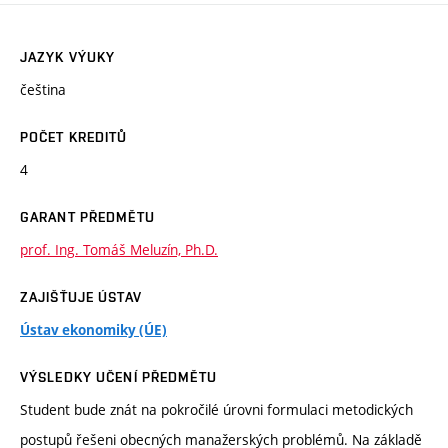
JAZYK VÝUKY
čeština
POČET KREDITŮ
4
GARANT PŘEDMĚTU
prof. Ing. Tomáš Meluzín, Ph.D.
ZAJIŠŤUJE ÚSTAV
Ústav ekonomiky (ÚE)
VÝSLEDKY UČENÍ PŘEDMĚTU
Student bude znát na pokročilé úrovni formulaci metodických
postupů řešeni obecných manažerských problémů. Na základě