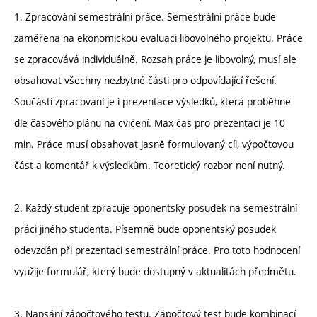
1. Zpracování semestrální práce. Semestrální práce bude
zaměřena na ekonomickou evaluaci libovolného projektu. Práce
se zpracovává individuálně. Rozsah práce je libovolný, musí ale
obsahovat všechny nezbytné části pro odpovídající řešení.
Součástí zpracování je i prezentace výsledků, která proběhne
dle časového plánu na cvičení. Max čas pro prezentaci je 10
min. Práce musí obsahovat jasně formulovaný cíl, výpočtovou
část a komentář k výsledkům. Teoretický rozbor není nutný.
2. Každý student zpracuje oponentský posudek na semestrální
práci jiného studenta. Písemně bude oponentský posudek
odevzdán při prezentaci semestrální práce. Pro toto hodnocení
využije formulář, který bude dostupný v aktualitách předmětu.
3. Napsání zápočtového testu. Zápočtový test bude kombinací