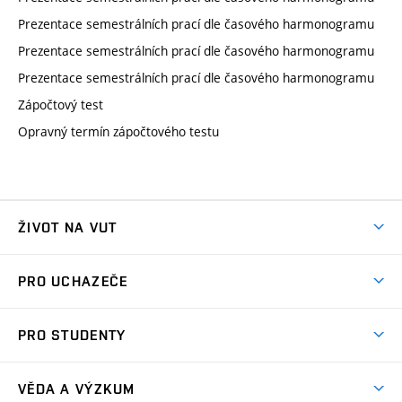
Prezentace semestrálních prací dle časového harmonogramu
Prezentace semestrálních prací dle časového harmonogramu
Prezentace semestrálních prací dle časového harmonogramu
Zápočtový test
Opravný termín zápočtového testu
ŽIVOT NA VUT
Atmosféra VUT
PRO UCHAZEČE
Prostory školy
Proč na VUT
Koleje
PRO STUDENTY
Studijní programy
Stravování
Předměty
Studijní předpisy
Studium a stáže v zahraničí
Stipendia
Dny otevřených dveří
VĚDA A VÝZKUM
Sport na VUT