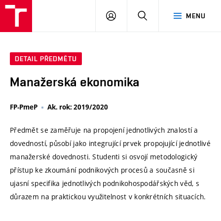
VUT
PŘIHLÁSIT
HLEDAT
MENU
SE
DETAIL PŘEDMĚTU
Manažerská ekonomika
FP-PmeP
Ak. rok: 2019/2020
Předmět se zaměřuje na propojení jednotlivých znalostí a
dovedností, působí jako integrující prvek propojující jednotlivé
manažerské dovednosti. Studenti si osvojí metodologický
přístup ke zkoumání podnikových procesů a současně si
ujasní specifika jednotlivých podnikohospodářských věd, s
důrazem na praktickou využitelnost v konkrétních situacích.