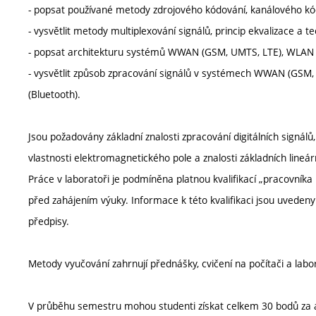
- popsat používané metody zdrojového kódování, kanálového kó
- vysvětlit metody multiplexování signálů, princip ekvalizace a 
- popsat architekturu systémů WWAN (GSM, UMTS, LTE), WLAN (
- vysvětlit způsob zpracování signálů v systémech WWAN (GS
(Bluetooth).
Jsou požadovány základní znalosti zpracování digitálních signálů,
vlastnosti elektromagnetického pole a znalosti základních lineá
Práce v laboratoři je podmíněna platnou kvalifikací „pracovníka
před zahájením výuky. Informace k této kvalifikaci jsou uvede
předpisy.
Metody vyučování zahrnují přednášky, cvičení na počítači a labo
V průběhu semestru mohou studenti získat celkem 30 bodů za ak