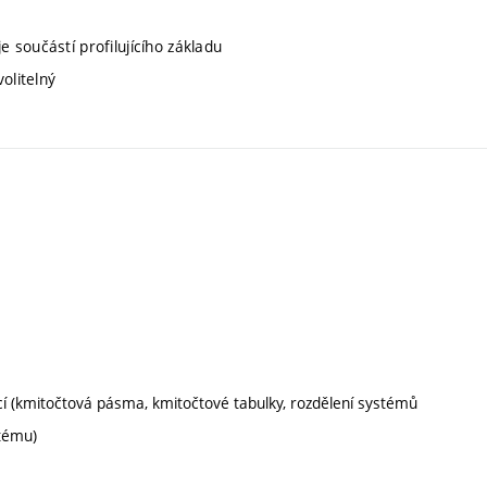
je součástí profilujícího základu
volitelný
cí (kmitočtová pásma, kmitočtové tabulky, rozdělení systémů
tému)