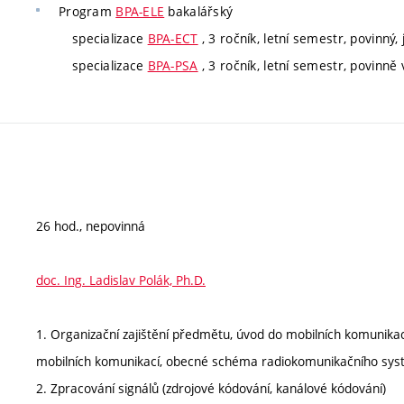
Program
BPA-ELE
bakalářský
specializace
BPA-ECT
, 3 ročník, letní semestr, povinný, 
specializace
BPA-PSA
, 3 ročník, letní semestr, povinně 
26 hod., nepovinná
doc. Ing. Ladislav Polák, Ph.D.
1. Organizační zajištění předmětu, úvod do mobilních komunika
mobilních komunikací, obecné schéma radiokomunikačního sys
2. Zpracování signálů (zdrojové kódování, kanálové kódování)