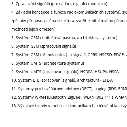
3. Zpracování signálů (prokládání, digitální modulace)
4. Základní koncepce a funkce radiokomunikačních systémů, 
způsoby přenosu, plošná struktura, využití kmitočtového pásma, 
možnosti jejich omezení
5. Systém GSM (kmitočtová pásma, architektura systému)
6. Systém GSM (zpracování signálů)
7. Systém GSM (přenos datových signálů, GPRS, HSCSD, EDGE,
8. Systém UMTS (architektura systému)
9. Systém UMTS (zpracování signálů), HSDPA, HSUPA, HSPA+
10. Systém LTE (zpracování signálů, architektura), LTE-A
11. Systémy pro bezšňůrové telefony (DECT), paging (RDS, ERM
12. Systémy WPAN (Bluetooth, ZigBee), WLAN (802.11) a WMA
13. Vývojové trendy v mobilních komunikacích, klíčové oblasti vý