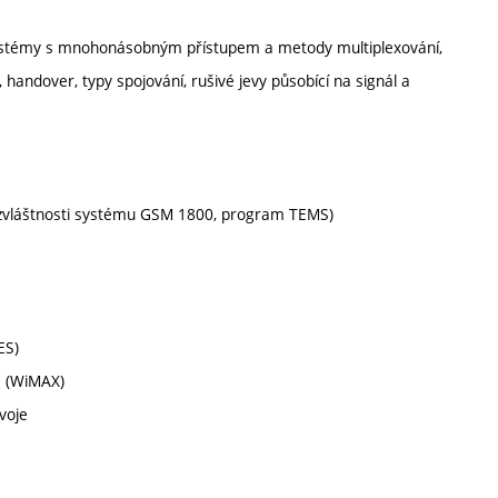
systémy s mnohonásobným přístupem a metody multiplexování,
handover, typy spojování, rušivé jevy působící na signál a
 zvláštnosti systému GSM 1800, program TEMS)
ES)
N (WiMAX)
voje