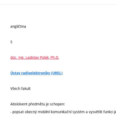
angličtina
5
doc. Ing. Ladislav Polák, Ph.D.
Ústav radioelektroniky (UREL)
Všech fakult
Abslolvent předmětu je schopen:
- popsat obecný mobilní komunikační systém a vysvětlit funkci j