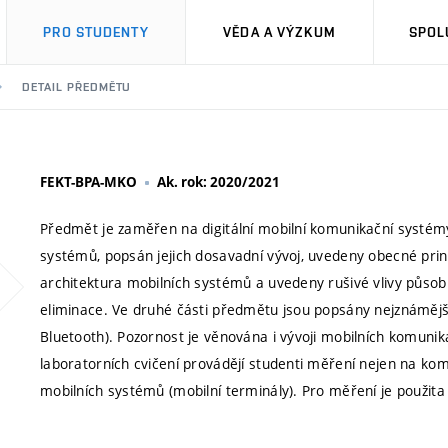
PRO STUDENTY
VĚDA A VÝZKUM
SPOL
DETAIL PŘEDMĚTU
FEKT-BPA-MKO
Ak. rok: 2020/2021
Předmět je zaměřen na digitální mobilní komunikační systémy
systémů, popsán jejich dosavadní vývoj, uvedeny obecné pri
architektura mobilních systémů a uvedeny rušivé vlivy působí
eliminace. Ve druhé části předmětu jsou popsány nejznámějš
Bluetooth). Pozornost je věnována i vývoji mobilních komuni
laboratorních cvičení provádějí studenti měření nejen na kom
mobilních systémů (mobilní terminály). Pro měření je použita