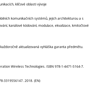
ikacích, klíčové oblasti vývoje
lních komunikačních systémů, jejich architekturou a s
vání, kanálové kódování, modulace, ekvalizace, kmitočtové
í každoročně aktualizovaná vyhláška garanta předmětu.
ration Wireless Technologies. ISBN 978-1-4471-5164-7.
78-3319556147. 2018. (EN)