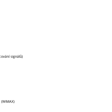
ování signálů)
N (WiMAX)