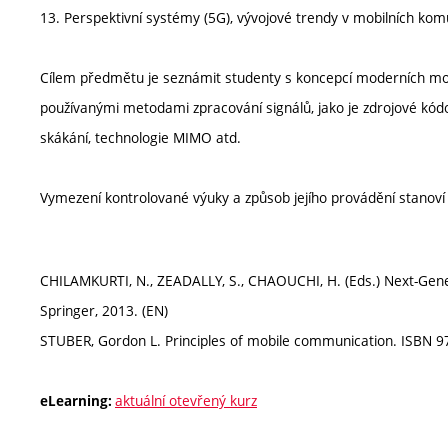
13. Perspektivní systémy (5G), vývojové trendy v mobilních komun
Cílem předmětu je seznámit studenty s koncepcí moderních mobi
používanými metodami zpracování signálů, jako je zdrojové kódo
skákání, technologie MIMO atd.
Vymezení kontrolované výuky a způsob jejího provádění stanov
CHILAMKURTI, N., ZEADALLY, S., CHAOUCHI, H. (Eds.) Next-Gene
Springer, 2013. (EN)
STUBER, Gordon L. Principles of mobile communication. ISBN 9
aktuální otevřený kurz
eLearning: