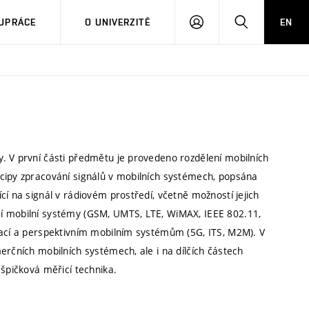
PŘIHLÁSIT
HLEDAT
UPRÁCE
O UNIVERZITĚ
EN
SE
. V první části předmětu je provedeno rozdělení mobilních
ncipy zpracování signálů v mobilních systémech, popsána
cí na signál v rádiovém prostředí, včetně možností jejich
í mobilní systémy (GSM, UMTS, LTE, WiMAX, IEEE 802.11,
kací a perspektivním mobilním systémům (5G, ITS, M2M). V
erčních mobilních systémech, ale i na dílčích částech
 špičková měřicí technika.