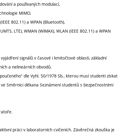
dování a používaných modulací,
technologie MIMO,
IEEE 802.11) a WPAN (Bluetooth),
M, UMTS, LTE), WMAN (WiMAX), WLAN (IEEE 802.11) a WPAN
 vyjádření signálů v časové i kmitočtové oblasti, základní
rních a nelineárních obvodů.
 poučeného“ dle Vyhl. 50/1978 Sb., kterou musí studenti získat
ny ve Směrnici děkana Seznámení studentů s bezpečnostními
ratoře.
tivní práci v laboratorních cvičeních. Závěrečná zkouška je