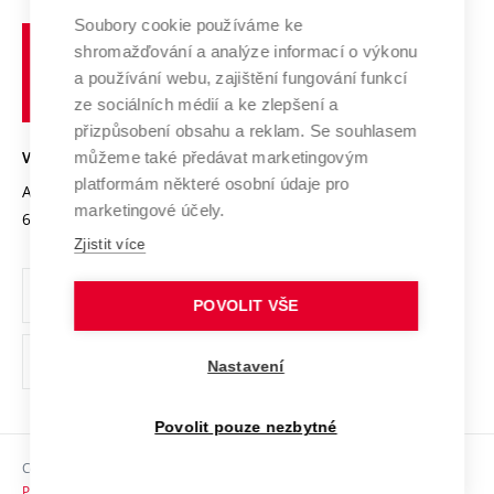
Profil univerzity
Spolupráce se školami
Soubory cookie používáme ke
Vysoké
Výzkumné infrastruktury
shromažďování a analýze informací o výkonu
Udržitelná univerzita
učení
Služby univerzity
Transfer znalostí
a používání webu, zajištění fungování funkcí
technické
Podnikavá univerzita / ContriBUTe
Mezinárodní dohody
ze sociálních médií a ke zlepšení a
Open Science
v
Bezpečná univerzita
přizpůsobení obsahu a reklam. Se souhlasem
Univerzitní sítě
Brně
Projekty
můžeme také předávat marketingovým
VYSOKÉ UČENÍ TECHNICKÉ V BRNĚ
Vyznamenání
platformám některé osobní údaje pro
Projekty ze strukturálních fondů
Antonínská 548/1
www.vut.cz
marketingové účely.
Organizační struktura
602 00 Brno
vut@vutbr.cz
Specifický výzkum
Zjistit více
Úřední deska
Ochrana osobních údajů
POVOLIT VŠE
(externí
Pracovní příležitosti
Nastavení
odkaz)
Podpora a rozvoj zaměstnanců a studujících
Povolit pouze nezbytné
Rovné příležitosti
Copyright © 2026 VUT
Sociální bezpečí
Prohlášení o přístupnosti