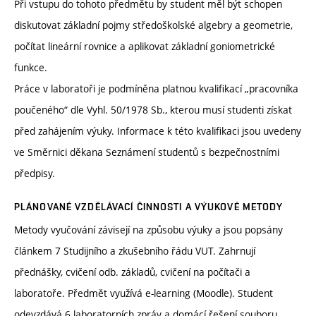
Při vstupu do tohoto předmětu by student měl být schopen
diskutovat základní pojmy středoškolské algebry a geometrie,
počítat lineární rovnice a aplikovat základní goniometrické
funkce.
Práce v laboratoři je podmíněna platnou kvalifikací „pracovníka
poučeného“ dle Vyhl. 50/1978 Sb., kterou musí studenti získat
před zahájením výuky. Informace k této kvalifikaci jsou uvedeny
ve Směrnici děkana Seznámení studentů s bezpečnostními
předpisy.
PLÁNOVANÉ VZDĚLÁVACÍ ČINNOSTI A VÝUKOVÉ METODY
Metody vyučování závisejí na způsobu výuky a jsou popsány
článkem 7 Studijního a zkušebního řádu VUT. Zahrnují
přednášky, cvičení odb. základů, cvičení na počítači a
laboratoře. Předmět využívá e-learning (Moodle). Student
odevzdává 6 laboratorních zpráv a domácí řešení souboru