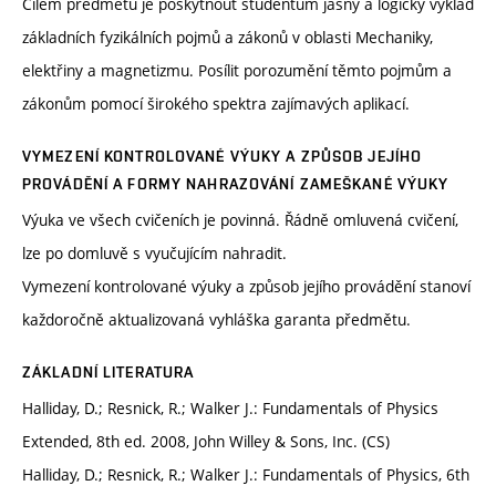
Cílem předmětu je poskytnout studentům jasný a logický výklad
základních fyzikálních pojmů a zákonů v oblasti Mechaniky,
elektřiny a magnetizmu. Posílit porozumění těmto pojmům a
zákonům pomocí širokého spektra zajímavých aplikací.
VYMEZENÍ KONTROLOVANÉ VÝUKY A ZPŮSOB JEJÍHO
PROVÁDĚNÍ A FORMY NAHRAZOVÁNÍ ZAMEŠKANÉ VÝUKY
Výuka ve všech cvičeních je povinná. Řádně omluvená cvičení,
lze po domluvě s vyučujícím nahradit.
Vymezení kontrolované výuky a způsob jejího provádění stanoví
každoročně aktualizovaná vyhláška garanta předmětu.
ZÁKLADNÍ LITERATURA
Halliday, D.; Resnick, R.; Walker J.: Fundamentals of Physics
Extended, 8th ed. 2008, John Willey & Sons, Inc. (CS)
Halliday, D.; Resnick, R.; Walker J.: Fundamentals of Physics, 6th