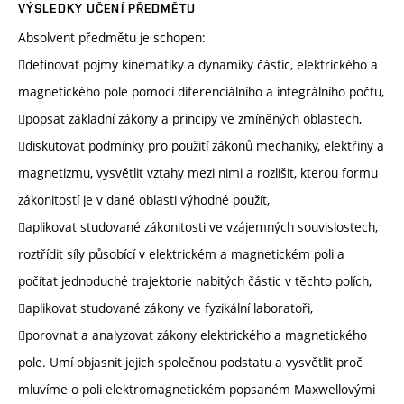
VÝSLEDKY UČENÍ PŘEDMĚTU
Absolvent předmětu je schopen:
definovat pojmy kinematiky a dynamiky částic, elektrického a
magnetického pole pomocí diferenciálního a integrálního počtu,
popsat základní zákony a principy ve zmíněných oblastech,
diskutovat podmínky pro použití zákonů mechaniky, elektřiny a
magnetizmu, vysvětlit vztahy mezi nimi a rozlišit, kterou formu
zákonitostí je v dané oblasti výhodné použít,
aplikovat studované zákonitosti ve vzájemných souvislostech,
roztřídit síly působící v elektrickém a magnetickém poli a
počítat jednoduché trajektorie nabitých částic v těchto polích,
aplikovat studované zákony ve fyzikální laboratoři,
porovnat a analyzovat zákony elektrického a magnetického
pole. Umí objasnit jejich společnou podstatu a vysvětlit proč
mluvíme o poli elektromagnetickém popsaném Maxwellovými