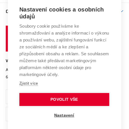
Závěrečné práce
Studium bez bariér
Zpracování osobních údajů uchazečů o studium
Firemní spolupráce
Mezinárodní vědecká rada
Nastavení cookies a osobních
O UNIVERZITĚ
Doktorské studium
Podpora podnikání
E-přihláška
údajů
Zahraniční spolupráce
Systém zajišťování kvality výzkumu
Profil univerzity
Spolupráce se školami
Soubory cookie používáme ke
Vysoké
Výzkumné infrastruktury
shromažďování a analýze informací o výkonu
Udržitelná univerzita
učení
Služby univerzity
Transfer znalostí
a používání webu, zajištění fungování funkcí
technické
Podnikavá univerzita / ContriBUTe
Mezinárodní dohody
ze sociálních médií a ke zlepšení a
Open Science
v
Bezpečná univerzita
přizpůsobení obsahu a reklam. Se souhlasem
Univerzitní sítě
Brně
Projekty
můžeme také předávat marketingovým
VYSOKÉ UČENÍ TECHNICKÉ V BRNĚ
Vyznamenání
platformám některé osobní údaje pro
Projekty ze strukturálních fondů
Antonínská 548/1
www.vut.cz
marketingové účely.
Organizační struktura
602 00 Brno
vut@vutbr.cz
Specifický výzkum
Zjistit více
Úřední deska
Ochrana osobních údajů
POVOLIT VŠE
(externí
Pracovní příležitosti
Nastavení
odkaz)
Podpora a rozvoj zaměstnanců a studujících