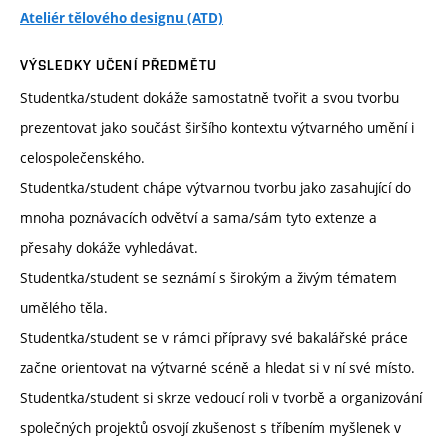
Ateliér tělového designu (ATD)
VÝSLEDKY UČENÍ PŘEDMĚTU
Studentka/student dokáže samostatně tvořit a svou tvorbu
prezentovat jako součást širšího kontextu výtvarného umění i
celospolečenského.
Studentka/student chápe výtvarnou tvorbu jako zasahující do
mnoha poznávacích odvětví a sama/sám tyto extenze a
přesahy dokáže vyhledávat.
Studentka/student se seznámí s širokým a živým tématem
umělého těla.
Studentka/student se v rámci přípravy své bakalářské práce
začne orientovat na výtvarné scéně a hledat si v ní své místo.
Studentka/student si skrze vedoucí roli v tvorbě a organizování
společných projektů osvojí zkušenost s tříbením myšlenek v