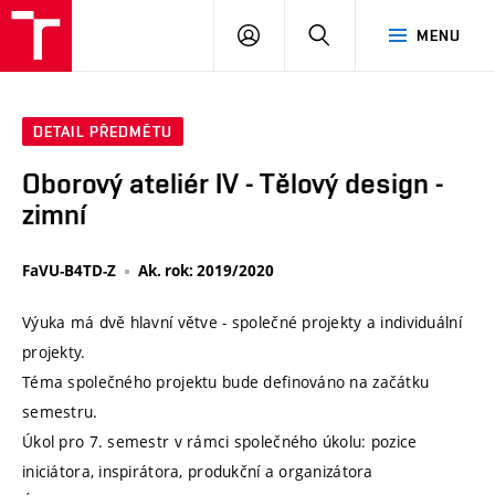
VUT
PŘIHLÁSIT
HLEDAT
MENU
SE
DETAIL PŘEDMĚTU
Oborový ateliér IV - Tělový design -
zimní
FaVU-B4TD-Z
Ak. rok: 2019/2020
Výuka má dvě hlavní větve - společné projekty a individuální
projekty.
Téma společného projektu bude definováno na začátku
semestru.
Úkol pro 7. semestr v rámci společného úkolu: pozice
iniciátora, inspirátora, produkční a organizátora